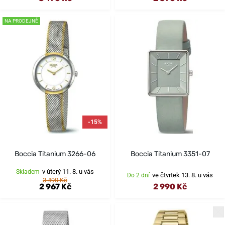
NA PRODEJNĚ
-15%
Boccia Titanium 3266-06
Boccia Titanium 3351-07
v úterý 11. 8. u vás
Skladem
ve čtvrtek 13. 8. u vás
Do 2 dní
3 490 Kč
2 967 Kč
2 990 Kč