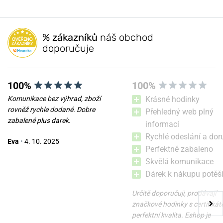
% zákazníků
náš obchod
doporučuje
100%
100%
Komunikace bez výhrad, zboží
Krásné hodinky
rovněž rychle dodané. Dobre
Přehledný web plný
zabalené plus darek.
informací
Rychlé odeslání a dor
Eva
•
4. 10. 2025
Perfektně zabaleno
Skvělá komunikace
Dárek k nákupu potěši
Určitě doporučuji, prodávají
značkové hodinky s certifikát
perfektní kvalita. Eshop je