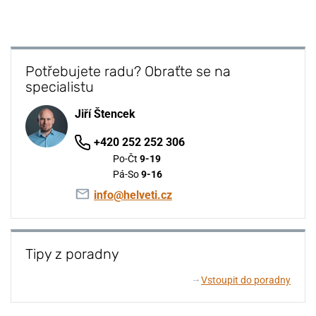
Potřebujete radu? Obraťte se na
specialistu
Jiří Štencek
+420 252 252 306
Po-Čt
9-19
Pá-So
9-16
info@helveti.cz
Tipy z poradny
Vstoupit do poradny
↓