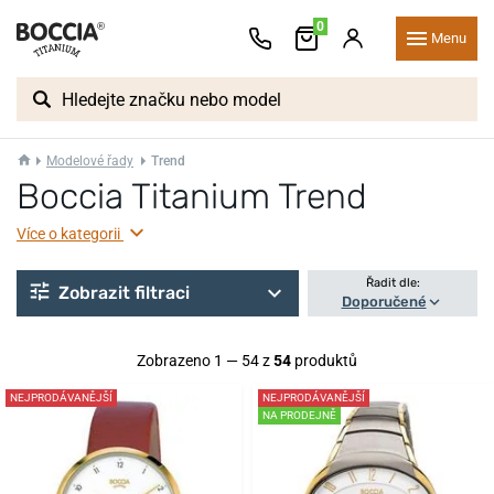
0
Menu
Modelové řady
Trend
Boccia Titanium Trend
Více o kategorii
Řadit dle:
Zobrazit filtraci
Doporučené
Zobrazeno 1 — 54 z
54
produktů
NEJPRODÁVANĚJŠÍ
NEJPRODÁVANĚJŠÍ
NA PRODEJNĚ