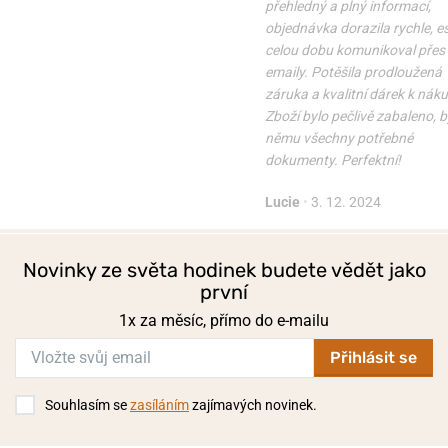
přehledný a plný informací,
objednávka dorazila rychle, 
celou dobu komunikoval přes
emaily. Potěšila prodloužená
záruka a kvalitní dárek k nák
Zboží bylo pečlivě zabaleno, b
němu všechny potřebné
dokumenty. Perfektní!
Lucie
•
3. 12. 2024
Novinky ze světa hodinek budete vědět jako
první
1x za měsíc, přímo do e-mailu
Přihlásit se
Souhlasím se
zasíláním
zajímavých novinek.