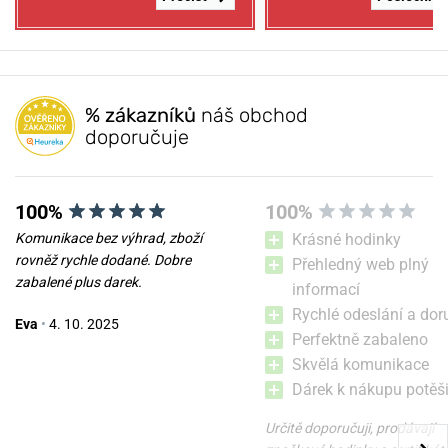
% zákazníků
náš obchod
doporučuje
100%
100%
Komunikace bez výhrad, zboží
Krásné hodinky
rovněž rychle dodané. Dobre
Přehledný web plný
zabalené plus darek.
informací
Rychlé odeslání a dor
Eva
•
4. 10. 2025
Perfektně zabaleno
Skvělá komunikace
Dárek k nákupu potěši
Určitě doporučuji, prodávají