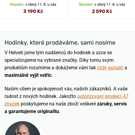
v úterý 11. 8. u vás
v úterý 11. 8. u vás
Skladem
Skladem
3 190 Kč
2 590 Kč
Hodinky, které prodáváme, sami nosíme
V Helveti jsme tým nadšenců do hodinek a úzce se
specializujeme na vybrané značky. Díky tomu svým
produktům rozumíme a dokážeme vám tak
vždy poradit
a
maximálně vyjít vstříc
.
Naším cílem je spokojenost vás, našich zákazníků. A vaše
radost z nových hodinek. Jakožto
autorizovaní prodejci 47
značek
poskytujeme na naše zboží veškeré
záruky, servis
a garantujeme originalitu
.