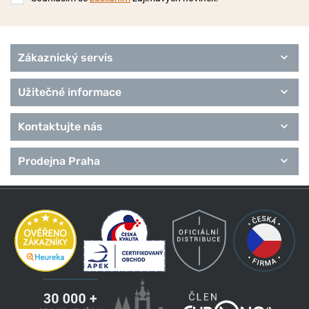
Zákaznický servis
Užitečné informace
Kontaktujte nás
Prodejna Praha