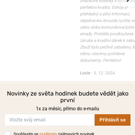
značkové hodinky s certifikát
perfektní kvalita. Eshop je
přehledný a plný informací,
objednávka dorazila rychle, 
celou dobu komunikoval přes
emaily. Potěšila prodloužená
záruka a kvalitní dárek k nák
Zboží bylo pečlivě zabaleno, b
němu všechny potřebné
dokumenty. Perfektní!
Lucie
•
3. 12. 2024
Novinky ze světa hodinek budete vědět jako
první
1x za měsíc, přímo do e-mailu
Přihlásit se
Souhlasím se
zasíláním
zajímavých novinek.