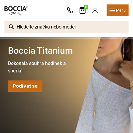
0
Menu
Boccia Titanium
Dokonalá souhra hodinek a
šperků
Podívat se