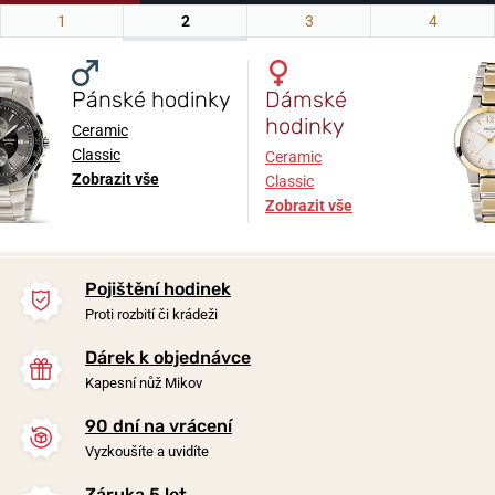
Pánské hodinky
Dámské
hodinky
Ceramic
Classic
Ceramic
Zobrazit vše
Classic
Zobrazit vše
Pojištění hodinek
Proti rozbití či krádeži
Dárek k objednávce
Kapesní nůž Mikov
90 dní na vrácení
Vyzkoušíte a uvidíte
Záruka 5 let