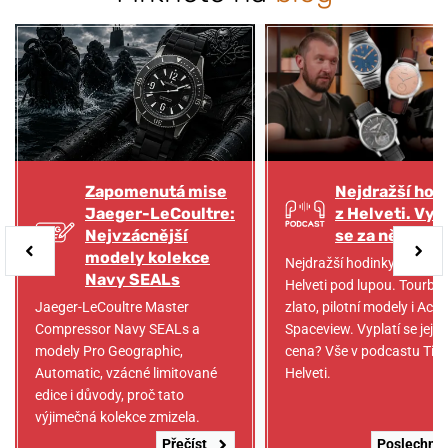
Zapomenutá mise
Nejdražší hod
Jaeger-LeCoultre:
z Helveti. Vyp
Nejvzácnější
se za ně zapla
modely kolekce
Nejdražší hodinky z nabíd
Navy SEALs
Helveti pod lupou. Tourbill
Jaeger-LeCoultre Master
zlato, pilotní modely i Acc
Compressor Navy SEALs a
Spaceview. Vyplatí se jejic
modely Pro Geographic,
cena? Vše v podcastu Tik 
Automatic, vzácné limitované
Helveti.
edice i důvody, proč tato
výjimečná kolekce zmizela.
Přečíst
Poslechno