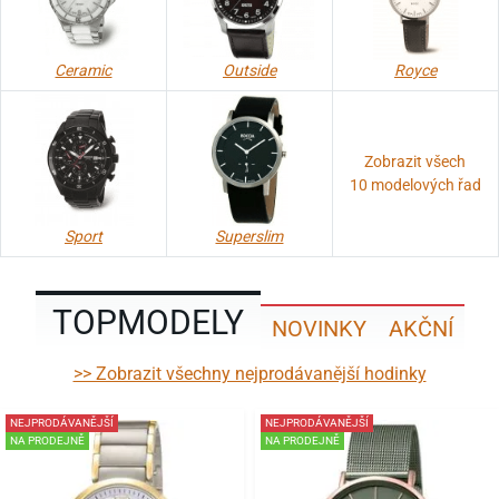
Ceramic
Outside
Royce
Zobrazit všech
10 modelových řad
Sport
Superslim
TOPMODELY
NOVINKY
AKČNÍ
>> Zobrazit všechny nejprodávanější hodinky
NEJPRODÁVANĚJŠÍ
NEJPRODÁVANĚJŠÍ
NA PRODEJNĚ
NA PRODEJNĚ