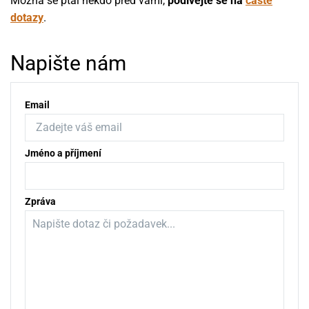
Možná se ptal někdo před vámi,
podívejte se na
časté
dotazy
.
Napište nám
Email
Jméno a příjmení
Zpráva