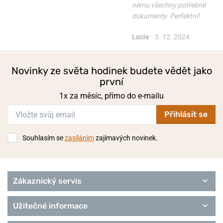
němu všechny potřebné
dokumenty. Perfektní!
Lucie
•
3. 12. 2024
Novinky ze světa hodinek budete vědět jako
první
1x za měsíc, přímo do e-mailu
Přihlásit se
Souhlasím se
zasíláním
zajímavých novinek.
Zákaznický servis
Užitečné informace