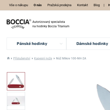
Vše o nákupu
O nás
Pražská prodejna
Kontakt
Blog
|
H
Autorizovaný specialista
na hodinky Boccia Titanium
Pánské hodinky
Dámské hodinky
Příslušenství
Kapesní nože
Nůž Mikov 100-NH-2A