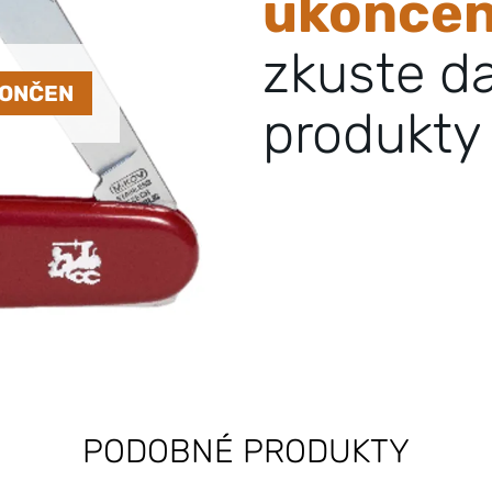
ukonče
zkuste d
KONČEN
produkty 
PODOBNÉ PRODUKTY