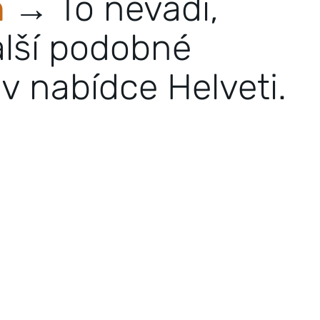
n
→ To nevadí,
alší podobné
v nabídce Helveti.