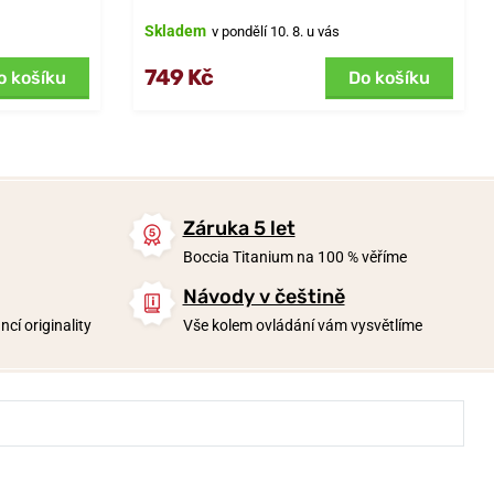
Skladem
v pondělí 10. 8. u vás
749 Kč
o košíku
Do košíku
Záruka 5 let
Boccia Titanium na 100 % věříme
Návody v češtině
cí originality
Vše kolem ovládání vám vysvětlíme