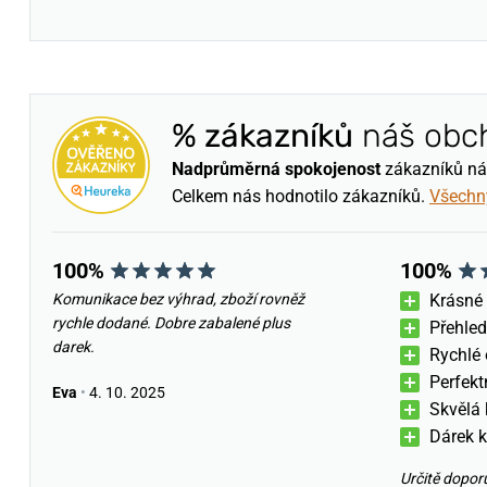
% zákazníků
náš obc
Nadprůměrná spokojenost
zákazníků nám 
Celkem nás hodnotilo
zákazníků.
Všechn
100%
100%
Komunikace bez výhrad, zboží rovněž
Krásné
rychle dodané. Dobre zabalené plus
Přehled
darek.
Rychlé 
Perfekt
Eva
•
4. 10. 2025
Skvělá
Dárek k
Určitě dopor