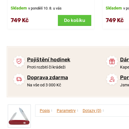
Skladem
Skladem
v pondělí 10. 8. u vás
v p
749 Kč
749 Kč
Do košíku
Pojištění hodinek
Dár
Proti rozbití či krádeži
Kape
Doprava zdarma
Por
Na vše od 3 000 Kč
Jsme
↓
↓
↓
Popis
Parametry
Dotazy (0)