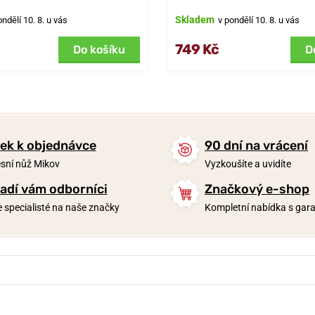
Skladem
ondělí 10. 8. u vás
v pondělí 10. 8. u vás
749 Kč
Do košíku
D
ek k objednávce
90 dní na vrácení
sní nůž Mikov
Vyzkoušíte a uvidíte
adí vám odborníci
Značkový e-shop
 specialisté na naše značky
Kompletní nabídka s garan