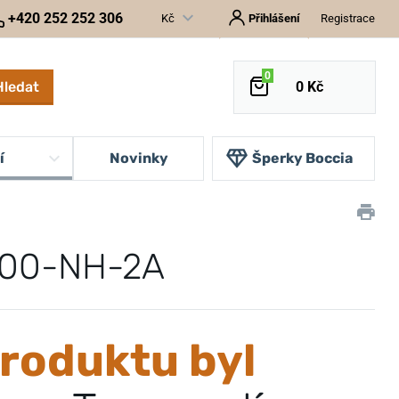
+420 252 252 306
Kč
Přihlášení
Registrace
0
Hledat
0 Kč
í
Novinky
Šperky Boccia
100-NH-2A
roduktu byl