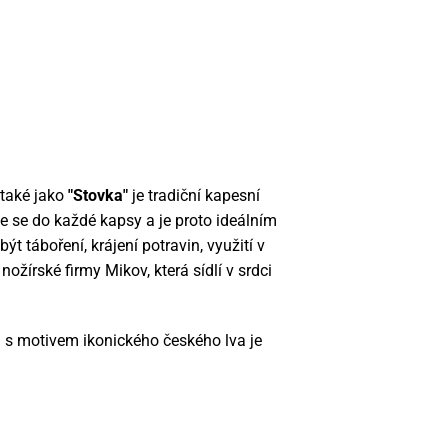
 také jako
"Stovka"
je tradiční kapesní
e se do každé kapsy a je proto ideálním
t táboření, krájení potravin, využití v
nožírské firmy Mikov, která sídlí v srdci
a s motivem ikonického českého lva je
.