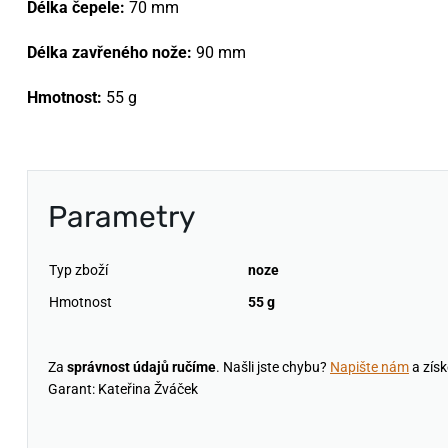
Délka čepele:
70 mm
Délka zavřeného nože:
90 mm
Hmotnost:
55 g
Parametry
Typ zboží
noze
Hmotnost
55 g
Za
správnost údajů ručíme
. Našli jste chybu?
Napište nám
a získ
Garant: Kateřina Žváček