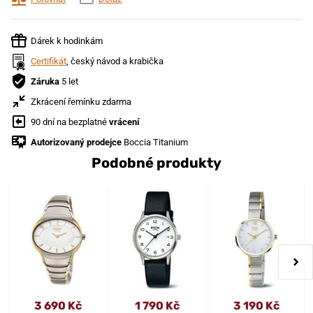
Dárek k hodinkám
Certifikát
, český návod a krabička
Záruka
5 let
Zkrácení řemínku zdarma
90 dní na bezplatné
vrácení
Autorizovaný prodejce
Boccia Titanium
Podobné produkty
3 690 Kč
1 790 Kč
3 190 Kč