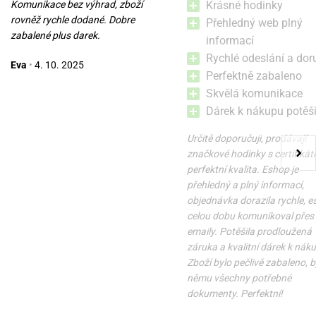
Komunikace bez výhrad, zboží
Krásné hodinky
rovněž rychle dodané. Dobre
Přehledný web plný
zabalené plus darek.
informací
Boccia Titanium 3165-11
Boccia Titanium 3310-01
Rychlé odeslání a dor
Eva
•
4. 10. 2025
Perfektně zabaleno
Skvělá komunikace
zítra 7. 8. u vás
zítra 7. 8. u vás
Skladem
Skladem
3 690 Kč
1 790 Kč
Dárek k nákupu potěši
Určitě doporučuji, prodávají
značkové hodinky s certifikát
perfektní kvalita. Eshop je
přehledný a plný informací,
objednávka dorazila rychle, 
celou dobu komunikoval přes
emaily. Potěšila prodloužená
záruka a kvalitní dárek k nák
Zboží bylo pečlivě zabaleno, b
němu všechny potřebné
dokumenty. Perfektní!