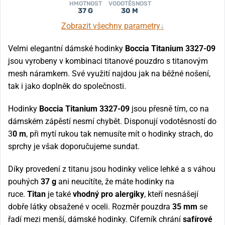
HMOTNOST
VODOTĚSNOST
37 G
30 M
Zobrazit všechny parametry
↓
Velmi elegantní dámské hodinky
Boccia Titanium 3327-09
jsou vyrobeny v kombinaci titanové pouzdro s titanovým
mesh náramkem. Své využití najdou jak na běžné nošení,
tak i jako doplněk do společnosti.
Hodinky
Boccia Titanium 3327-09
jsou přesně tím, co na
dámském zápěstí nesmí chybět. Disponují vodotěsností do
3
0 m
, při mytí rukou tak nemusíte mít o hodinky strach, do
sprchy je však doporučujeme sundat.
Díky provedení z titanu jsou hodinky velice lehké a s váhou
pouhých
37 g
ani neucítíte, že máte hodinky na
ruce.
Titan
je také
vhodný pro alergiky
, kteří nesnášejí
dobře látky obsažené v oceli. Rozměr pouzdra
35 mm
se
řadí mezi menší, dámské hodinky. Ciferník chrání
safírové