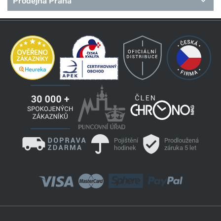
Prodejna Praha
Pojištění
Prodloužená
hodinek
záruka 5 let