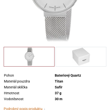
Pohon
Bateriový Quartz
Materiál pouzdra
Titan
Materiál sklíčka
Safír
Hmotnost
37 g
Vodotěsnost
30 m
Podrobný popis produktu
↓