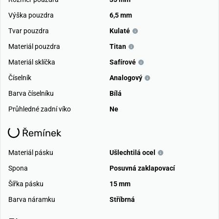
Výška pouzdra
6,5 mm
Tvar pouzdra
Kulaté
Materiál pouzdra
Titan
Materiál sklíčka
Safírové
Číselník
Analogový
Barva číselníku
Bílá
Průhledné zadní víko
Ne
Řemínek
Materiál pásku
Ušlechtilá ocel
Spona
Posuvná zaklapovací
Šířka pásku
15 mm
Barva náramku
Stříbrná