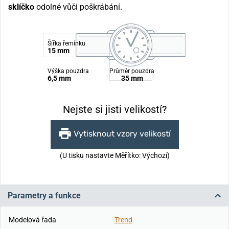
sklíčko
odolné vůči poškrábání.
Šířka řemínku
15 mm
Výška pouzdra
Průměr pouzdra
6,5 mm
35 mm
Nejste si jisti velikostí?
Vytisknout vzory velikostí
(U tisku nastavte Měřítko: Výchozí)
Parametry a funkce
Modelová řada
Trend