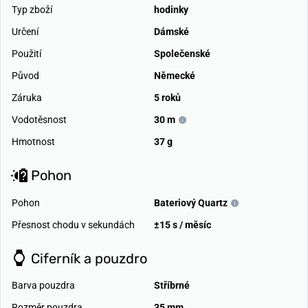
Typ zboží
hodinky
Určení
Dámské
Použití
Společenské
Původ
Německé
Záruka
5 roků
Vodotěsnost
30 m
Hmotnost
37 g
Pohon
Pohon
Bateriový Quartz
Přesnost chodu v sekundách
±15 s / měsíc
Ciferník a pouzdro
Barva pouzdra
Stříbrné
Rozměr pouzdra
35 mm