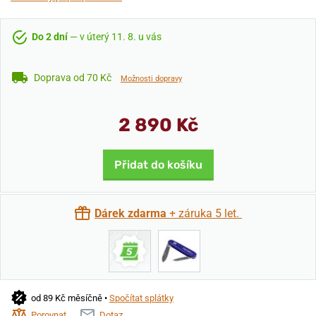
Do 2 dní
— v úterý 11. 8. u vás
Doprava od 70 Kč
Možnosti dopravy
2 890 Kč
Přidat do košíku
Dárek zdarma
+ záruka 5 let.
od 89 Kč měsíčně •
Spočítat splátky
Porovnat
Dotaz