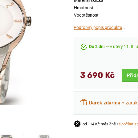
Materiál sklíčka
Hmotnost
Vodotěsnost
Podrobný popis produktu
↓
Do 2 dní
— v úterý 11. 8. 
3 690 Kč
Přid
Dárek zdarma
+ záruk
od 114 Kč měsíčně •
Spočítat s