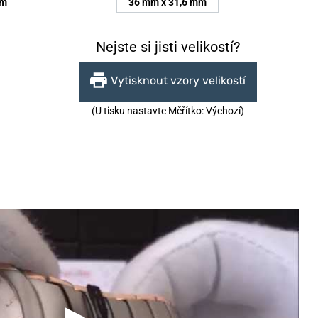
mm
36 mm x 31,6 mm
Nejste si jisti velikostí?
Vytisknout vzory velikostí
(U tisku nastavte Měřítko: Výchozí)