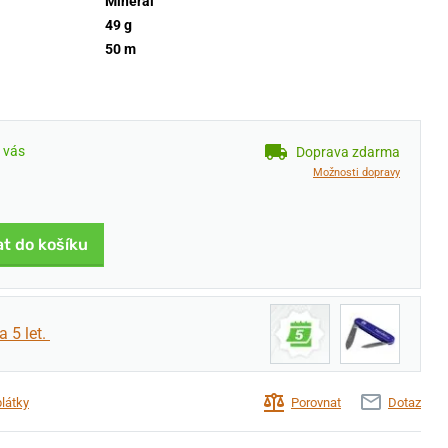
Minerál
49 g
50 m
u vás
Doprava zdarma
Možnosti dopravy
at do košíku
a 5 let.
plátky
Porovnat
Dotaz