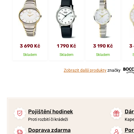
3 690 Kč
1 790 Kč
3 190 Kč
3
Skladem
Skladem
Skladem
Zobrazit další produkty
značky
Pojištění hodinek
Dár
Proti rozbití či krádeži
Kape
Doprava zdarma
Por