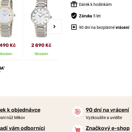
Dárek k hodinkám
Záruka
5 let
90 dní na bezplatné
vrácení
 490 Kč
2 890 Kč
3 190 Kč
2 590 Kč
Skladem
Skladem
Skladem
Skladem
ek k objednávce
90 dní na vrácení
sní nůž Mikov
Vyzkoušíte a uvidíte
adí vám odborníci
Značkový e-shop