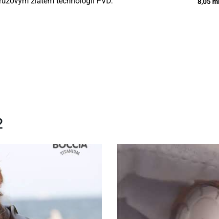
 růžovým zlatem technologií PVD.
8,05 
2