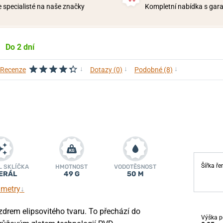
 specialisté na naše značky
Kompletní nabídka s garan
Do 2 dní
↓
↓
↓
Recenze
Dotazy (0)
Podobné (8)
Šířka ř
L SKLÍČKA
HMOTNOST
VODOTĚSNOST
ERÁL
49 G
50 M
ametry
↓
rem elipsovitého tvaru. To přechází do
Výška p