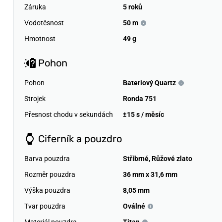
Záruka
5 roků
Vodotěsnost
50 m
Hmotnost
49 g
Pohon
Pohon
Bateriový Quartz
Strojek
Ronda 751
Přesnost chodu v sekundách
±15 s / měsíc
Ciferník a pouzdro
Barva pouzdra
Stříbrné
,
Růžové zlato
Rozměr pouzdra
36 mm x 31,6 mm
Výška pouzdra
8,05 mm
Tvar pouzdra
Oválné
Materiál pouzdra
Titan