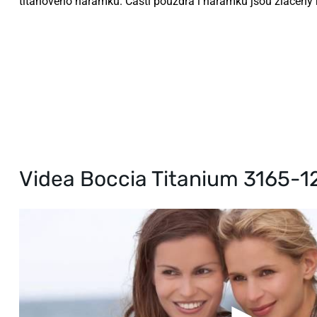
titanového náramku. Části pouzdra i náramku jsou zlaceny
Videa Boccia Titanium 3165-1