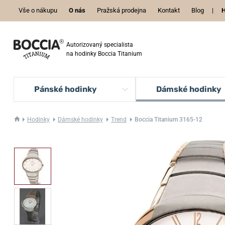
Vše o nákupu
O nás
Pražská prodejna
Kontakt
Blog
|
H
Autorizovaný specialista
na hodinky Boccia Titanium
Pánské hodinky
Dámské hodinky
Hodinky
Dámské hodinky
Trend
Boccia Titanium 3165-12