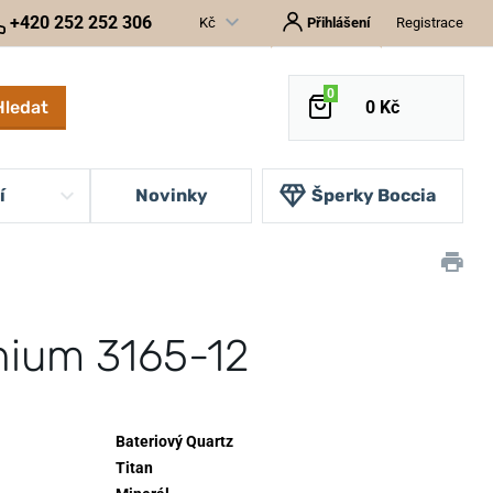
+420 252 252 306
Kč
Přihlášení
Registrace
0
Hledat
0 Kč
í
Novinky
Šperky Boccia
nium 3165-12
Bateriový Quartz
Titan