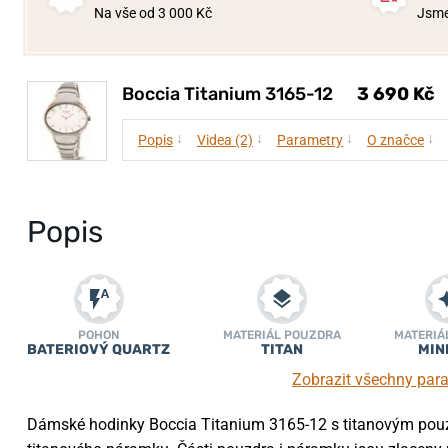
Na vše od 3 000 Kč
Jsme
Boccia Titanium 3165-12
3 690 Kč
↓
↓
↓
↓
Popis
Videa (2)
Parametry
O značce
Popis
POHON
MATERIÁL POUZDRA
MATERIÁ
BATERIOVÝ QUARTZ
TITAN
MIN
Zobrazit všechny par
Dámské hodinky Boccia Titanium 3165-12 s titanovým pouzd