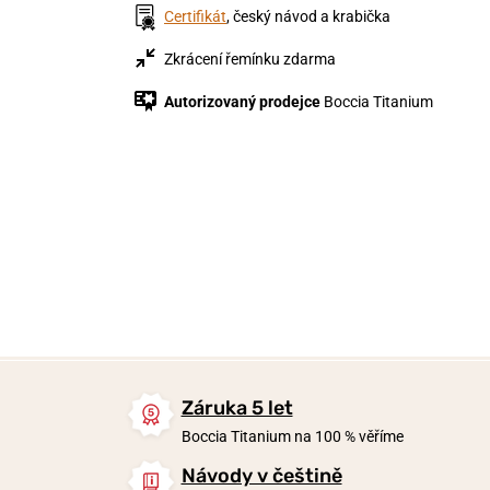
Certifikát
, český návod a krabička
Zkrácení řemínku zdarma
Autorizovaný prodejce
Boccia Titanium
3 490 Kč
1 490 Kč
4 990 Kč
2 967 Kč
1 192 Kč
Skladem
Skladem
Skladem
Záruka 5 let
Boccia Titanium na 100 % věříme
Návody v češtině