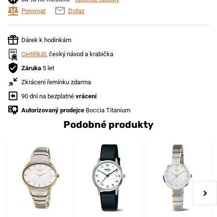
Porovnat
Dotaz
Dárek k hodinkám
Certifikát
, český návod a krabička
Záruka
5 let
Zkrácení řemínku zdarma
90 dní na bezplatné
vrácení
Autorizovaný prodejce
Boccia Titanium
Podobné produkty