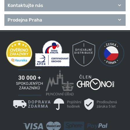
Kontaktujte nás
Prodejna Praha
Pojištění
Prodloužená
hodinek
záruka 5 let