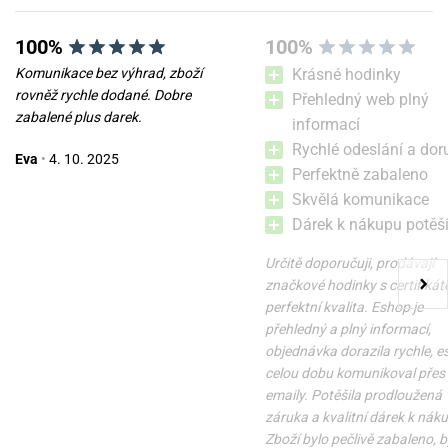
Milada
100%
100%
20. 9.
Komunikace bez výhrad, zboží
Krásné hodinky
rovněž rychle dodané. Dobre
“”
Přehledný web plný
zabalené plus darek.
informací
Krásně elegantní do společnosti i na všední den.
Boccia Titanium 3165-11
Boccia Titanium 3310-01
Rychlé odeslání a dor
Eva
•
4. 10. 2025
Velice lehké.
Perfektně zabaleno
Skvělá komunikace
ve středu 12. 8. u vás
ve středu 12. 8. u vás
Skladem
Skladem
3 690 Kč
1 790 Kč
Dárek k nákupu potěši
Ověřený zákazník
Určitě doporučuji, prodávají
značkové hodinky s certifikát
2. 10.
perfektní kvalita. Eshop je
přehledný a plný informací,
“Dobrý prodejce”
objednávka dorazila rychle, 
celou dobu komunikoval přes
emaily. Potěšila prodloužená
záruka a kvalitní dárek k nák
Zboží bylo pečlivě zabaleno, b