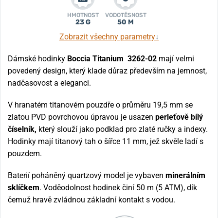
HMOTNOST
VODOTĚSNOST
23 G
50 M
Zobrazit všechny parametry
↓
Dámské hodinky
Boccia Titanium
3262-02
mají velmi
povedený design, který klade důraz především na jemnost,
nadčasovost a eleganci.
V hranatém titanovém pouzdře o průměru 19,5 mm se
zlatou PVD povrchovou úpravou je usazen
perleťově bílý
číselník,
který slouží jako podklad pro zlaté ručky a indexy.
Hodinky mají titanový tah o šířce 11 mm, jež skvěle ladí s
pouzdem.
Baterií poháněný quartzový model je vybaven
minerálním
sklíčkem
. Voděodolnost hodinek činí 50 m (5 ATM), dík
čemuž hravě zvládnou základní kontakt s vodou.