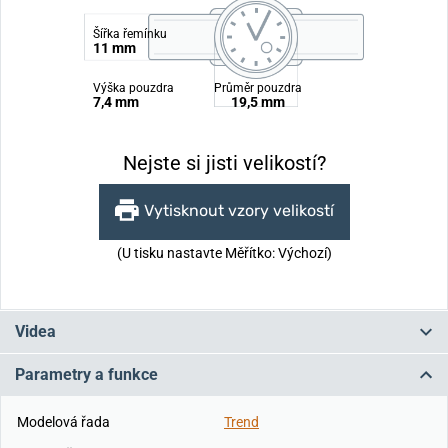
Šířka řemínku
11 mm
Výška pouzdra
Průměr pouzdra
7,4 mm
19,5 mm
Nejste si jisti velikostí?
Vytisknout vzory velikostí
(U tisku nastavte Měřítko: Výchozí)
Videa
Parametry a funkce
Modelová řada
Trend