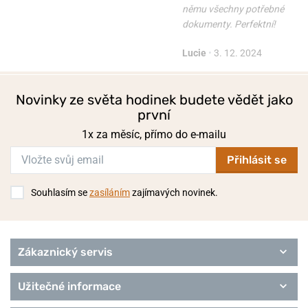
němu všechny potřebné
dokumenty. Perfektní!
Lucie
•
3. 12. 2024
Novinky ze světa hodinek budete vědět jako
první
1x za měsíc, přímo do e-mailu
Přihlásit se
Souhlasím se
zasíláním
zajímavých novinek.
Zákaznický servis
Užitečné informace