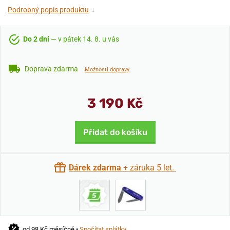
Podrobný popis produktu
↓
Do 2 dní
— v pátek 14. 8. u vás
Doprava zdarma
Možnosti dopravy
3 190 Kč
Přidat do košíku
Dárek zdarma
+ záruka 5 let.
od 98 Kč měsíčně •
Spočítat splátky