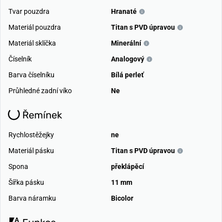
Tvar pouzdra
Hranaté
Materiál pouzdra
Titan s PVD úpravou
Materiál sklíčka
Minerální
Číselník
Analogový
Barva číselníku
Bílá perleť
Průhledné zadní víko
Ne
Řemínek
Rychlostěžejky
ne
Materiál pásku
Titan s PVD úpravou
Spona
překlápěcí
Šířka pásku
11 mm
Barva náramku
Bicolor