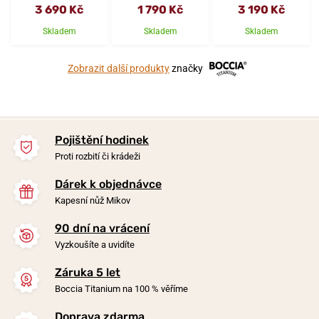
3 690 Kč
1 790 Kč
3 190 Kč
Skladem
Skladem
Skladem
Zobrazit další produkty
značky
Pojištění hodinek
Proti rozbití či krádeži
Dárek k objednávce
Kapesní nůž Mikov
90 dní na vrácení
Vyzkoušíte a uvidíte
Záruka 5 let
Boccia Titanium na 100 % věříme
Doprava zdarma