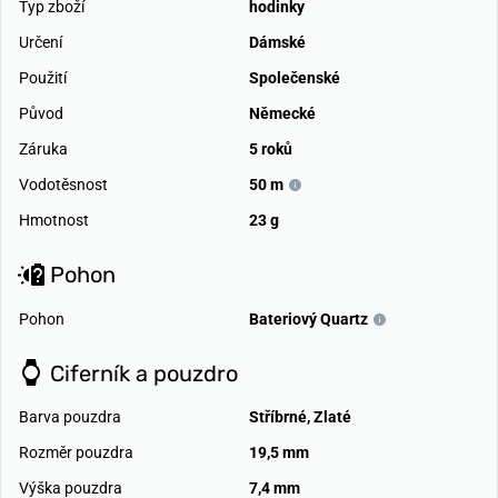
Typ zboží
hodinky
Určení
Dámské
Použití
Společenské
Původ
Německé
Záruka
5 roků
Vodotěsnost
50 m
Hmotnost
23 g
Pohon
Pohon
Bateriový Quartz
Ciferník a pouzdro
Barva pouzdra
Stříbrné
,
Zlaté
Rozměr pouzdra
19,5 mm
Výška pouzdra
7,4 mm