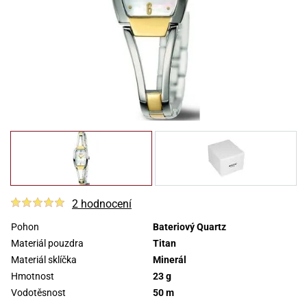
2 hodnocení
Pohon
Bateriový Quartz
Materiál pouzdra
Titan
Materiál sklíčka
Minerál
Hmotnost
23 g
Vodotěsnost
50 m