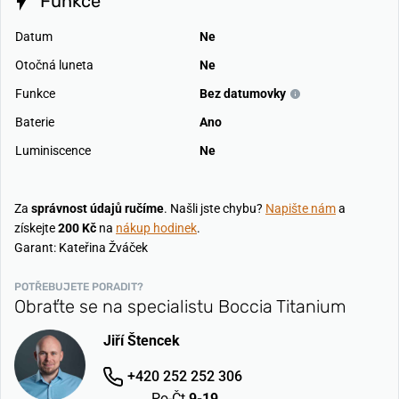
Funkce
Datum
Ne
Otočná luneta
Ne
Funkce
Bez datumovky
Baterie
Ano
Luminiscence
Ne
Za
správnost údajů ručíme
. Našli jste chybu?
Napište nám
a
získejte
200 Kč
na
nákup hodinek
.
Garant: Kateřina Žváček
POTŘEBUJETE PORADIT?
Obraťte se na specialistu Boccia Titanium
Jiří Štencek
+420 252 252 306
Po-Čt
9-19