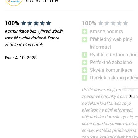
100%
100%
Komunikace bez výhrad, zboží
Krásné hodinky
rovněž rychle dodané. Dobre
Přehledný web plný
zabalené plus darek.
informací
Rychlé odeslání a dor
Eva
•
4. 10. 2025
Perfektně zabaleno
Skvělá komunikace
Dárek k nákupu potěši
Určitě doporučuji, prodávají
značkové hodinky s certifikát
perfektní kvalita. Eshop je
přehledný a plný informací,
objednávka dorazila rychle, 
celou dobu komunikoval přes
emaily. Potěšila prodloužená
záruka a kvalitní dárek k nák