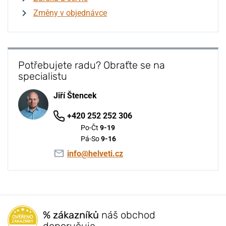
Změny v objednávce
Potřebujete radu? Obraťte se na
specialistu
Jiří Štencek
+420 252 252 306
Po-Čt
9-19
Pá-So
9-16
info@helveti.cz
% zákazníků
náš obchod
doporučuje