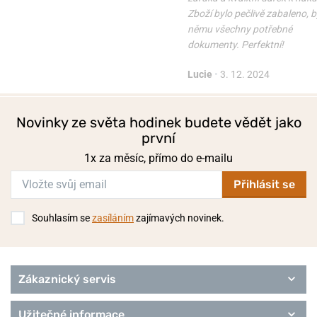
Zboží bylo pečlivě zabaleno, b
němu všechny potřebné
dokumenty. Perfektní!
Lucie
•
3. 12. 2024
Novinky ze světa hodinek budete vědět jako
první
1x za měsíc, přímo do e-mailu
Přihlásit se
Souhlasím se
zasíláním
zajímavých novinek.
Zákaznický servis
Užitečné informace