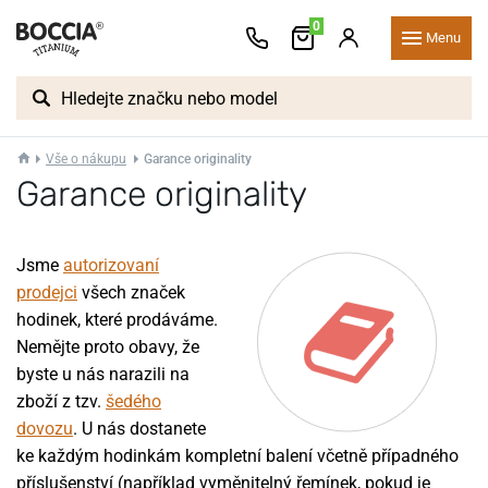
0
Menu
Vše o nákupu
Garance originality
Garance originality
Jsme
autorizovaní
prodejci
všech značek
hodinek, které prodáváme.
Nemějte proto obavy, že
byste u nás narazili na
zboží z tzv.
šedého
dovozu
. U nás dostanete
ke každým hodinkám kompletní balení včetně případného
příslušenství (například vyměnitelný řemínek, pokud je