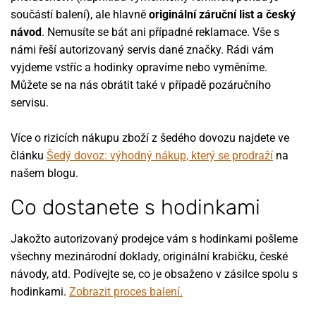
součástí balení), ale hlavně
originální záruční list a český
návod
. Nemusíte se bát ani případné reklamace. Vše s
námi řeší autorizovaný servis dané značky. Rádi vám
vyjdeme vstříc a hodinky opravíme nebo vyměníme.
Můžete se na nás obrátit také v případě pozáručního
servisu.
Více o rizicích nákupu zboží z šedého dovozu najdete ve
článku
Šedý dovoz: výhodný nákup, který se prodraží
na
našem blogu.
Co dostanete s hodinkami
Jakožto autorizovaný prodejce vám s hodinkami pošleme
všechny mezinárodní doklady, originální krabičku, české
návody, atd. Podívejte se, co je obsaženo v zásilce spolu s
hodinkami.
Zobrazit proces balení.