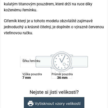
kulatým titanovým pouzdrem, které drží na ruce díky
koženému řemínku.
Ciferník který je u tohoto modelu obzvláště zajímavě
jednoduchý a krásně čitelný, je doplněn o výrazně červenou
vteřinovou ručku.
Šířka řemínku
Výška pouzdra
Průměr pouzdra
7 mm
36 mm
Nejste si jisti velikostí?
Vytisknout vzory velikostí