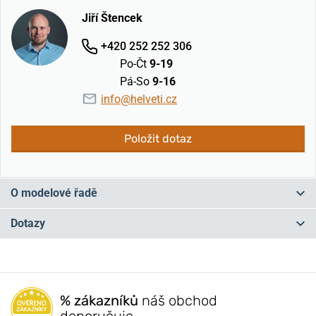
Jiří Štencek
+420 252 252 306
Po-Čt
9-19
Pá-So
9-16
info@helveti.cz
Položit dotaz
O modelové řadě
Boccia Titanium Trend je řada plná netradičních designů a barev.
Dotazy
Hranaté hodinky, oválná pouzdra, ale i klasický styl a růžové zlato.
Skvělá volba pro všechny, kdo hodinky berou nejen jako ukazatel
času, ale i jako módní doplněk.
Máte otázku? Zanechte nám komentář
Populární modelové řady Boccia Titanium
% zákazníků
náš obchod
Přidat dotaz