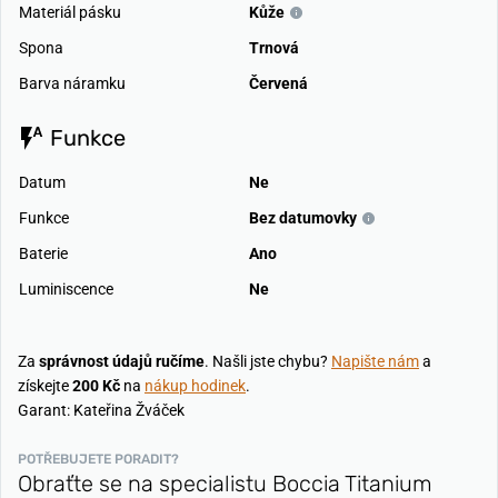
Materiál pásku
Kůže
Spona
Trnová
Barva náramku
Červená
Funkce
Datum
Ne
Funkce
Bez datumovky
Baterie
Ano
Luminiscence
Ne
Za
správnost údajů ručíme
. Našli jste chybu?
Napište nám
a
získejte
200 Kč
na
nákup hodinek
.
Garant: Kateřina Žváček
POTŘEBUJETE PORADIT?
Obraťte se na specialistu Boccia Titanium