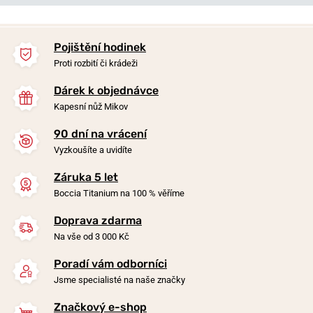
NEJPRODÁVANĚJŠÍ
NA PRODEJNĚ
NA PRODEJNĚ
Pojištění hodinek
Proti rozbití či krádeži
Dárek k objednávce
Kapesní nůž Mikov
90 dní na vrácení
Vyzkoušíte a uvidíte
Záruka 5 let
Boccia Titanium 3324-02
Boccia Titanium 3272-03
Boccia Titanium na 100 % věříme
Doprava zdarma
v úterý 11. 8. u vás
v úterý 11. 8. u vás
Skladem
Skladem
Na vše od 3 000 Kč
2 590 Kč
3 190 Kč
Poradí vám odborníci
Jsme specialisté na naše značky
Značkový e-shop