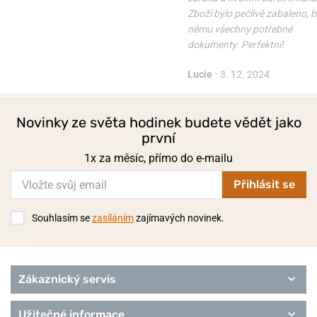
Zboží bylo pečlivě zabaleno, b
němu všechny potřebné
dokumenty. Perfektní!
Lucie
•
3. 12. 2024
Novinky ze světa hodinek budete vědět jako
první
1x za měsíc, přímo do e-mailu
Přihlásit se
Souhlasím se
zasíláním
zajímavých novinek.
Zákaznický servis
Užitečné informace