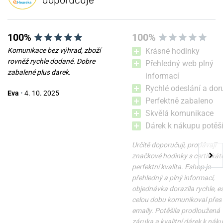
doporučuje
100%
100%
Komunikace bez výhrad, zboží
Krásné hodinky
rovněž rychle dodané. Dobre
Přehledný web plný
zabalené plus darek.
informací
Rychlé odeslání a dor
Eva
•
4. 10. 2025
Perfektně zabaleno
Skvělá komunikace
Dárek k nákupu potěši
Určitě doporučuji, prodávají
značkové hodinky s certifikát
perfektní kvalita. Eshop je
přehledný a plný informací,
objednávka dorazila rychle, 
celou dobu komunikoval přes
emaily. Potěšila prodloužená
záruka a kvalitní dárek k nák