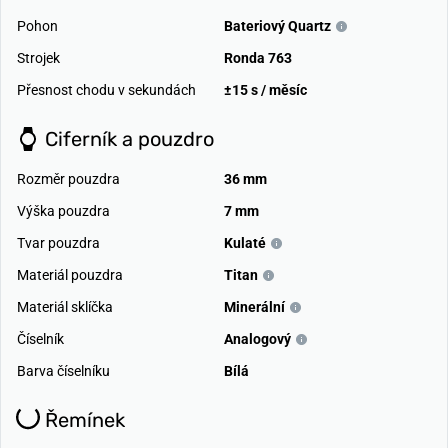
Pohon
Bateriový Quartz
Strojek
Ronda 763
Přesnost chodu v sekundách
±15 s / měsíc
Ciferník a pouzdro
Rozměr pouzdra
36 mm
Výška pouzdra
7 mm
Tvar pouzdra
Kulaté
Materiál pouzdra
Titan
Materiál sklíčka
Minerální
Číselník
Analogový
Barva číselníku
Bílá
Řemínek