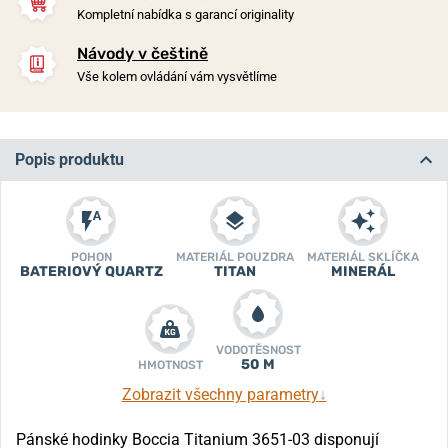
Kompletní nabídka s garancí originality
Návody v češtině
Vše kolem ovládání vám vysvětlíme
Popis produktu
POHON
MATERIÁL POUZDRA
MATERIÁL SKLÍČKA
BATERIOVÝ QUARTZ
TITAN
MINERÁL
VODOTĚSNOST
50 M
HMOTNOST
Zobrazit všechny parametry
↓
Pánské hodinky Boccia Titanium 3651-03 disponují