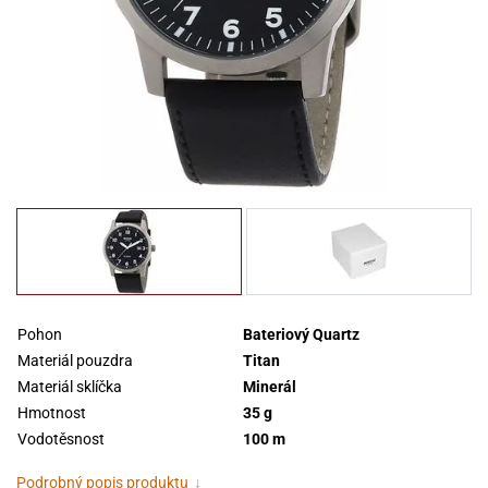
Pohon
Bateriový Quartz
Materiál pouzdra
Titan
Materiál sklíčka
Minerál
Hmotnost
35 g
Vodotěsnost
100 m
Podrobný popis produktu
↓