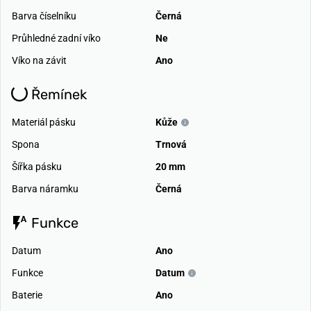
Barva číselníku
Černá
Průhledné zadní víko
Ne
Víko na závit
Ano
Řemínek
Materiál pásku
Kůže
Spona
Trnová
Šířka pásku
20 mm
Barva náramku
Černá
Funkce
Datum
Ano
Funkce
Datum
Baterie
Ano