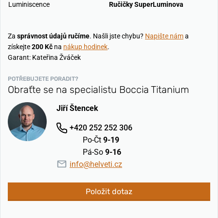
Luminiscence
Ručičky SuperLuminova
Za
správnost údajů ručíme
. Našli jste chybu?
Napište nám
a
získejte
200 Kč
na
nákup hodinek
.
Garant: Kateřina Žváček
POTŘEBUJETE PORADIT?
Obraťte se na specialistu Boccia Titanium
Jiří Štencek
+420 252 252 306
Po-Čt
9-19
Pá-So
9-16
info@helveti.cz
Položit dotaz