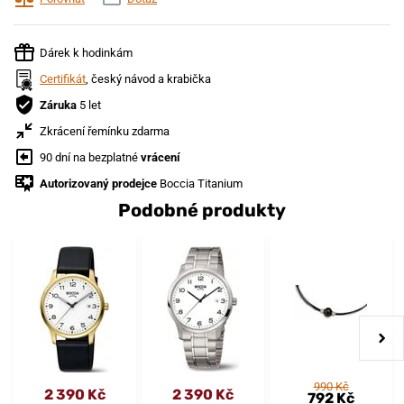
Dárek k hodinkám
Certifikát
, český návod a krabička
Záruka
5 let
Zkrácení řemínku zdarma
90 dní na bezplatné
vrácení
Autorizovaný prodejce
Boccia Titanium
Podobné produkty
990 Kč
2 390 Kč
2 390 Kč
792 Kč