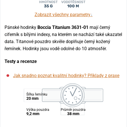
HMOTNOST
VODOTĚSNOST
35 G
100 M
Zobrazit všechny parametry
↓
Pánské hodinky
Boccia Titanium 3631-01
mají černý
ciferník s bílými indexy, na kterém se nachází také ukazatel
data. Titanové pouzdro skvěle doplňuje černý kožený
řemínek. Hodinky jsou vodě odolné do 10 atmosfér.
Testy a recenze
Jak snadno poznat kvalitní hodinky? Příklady z praxe
Šířka řemínku
20 mm
Výška pouzdra
Průměr pouzdra
9,2 mm
38 mm