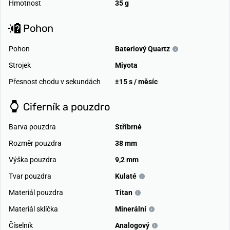
Hmotnost
35 g
Pohon
Pohon
Bateriový Quartz
Strojek
Miyota
Přesnost chodu v sekundách
±15 s / měsíc
Ciferník a pouzdro
Barva pouzdra
Stříbrné
Rozměr pouzdra
38 mm
Výška pouzdra
9,2 mm
Tvar pouzdra
Kulaté
Materiál pouzdra
Titan
Materiál sklíčka
Minerální
Číselník
Analogový