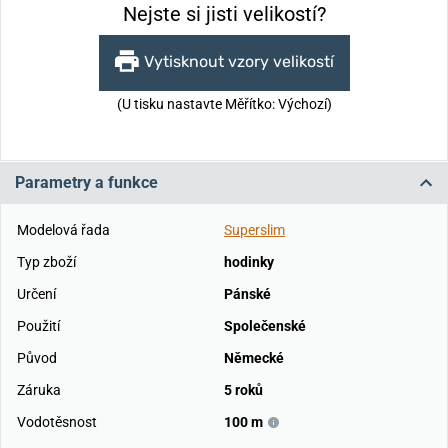
Nejste si jisti velikostí?
Vytisknout vzory velikostí
(U tisku nastavte Měřítko: Výchozí)
Parametry a funkce
Modelová řada
Superslim
Typ zboží
hodinky
Určení
Pánské
Použití
Společenské
Původ
Německé
Záruka
5 roků
Vodotěsnost
100 m