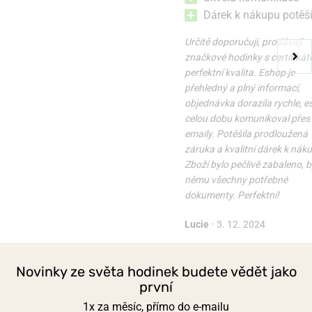
v úterý 11. 8. u vás
v úterý 11. 8. u vás
Skladem
Skladem
Dárek k nákupu potěši
2 390 Kč
2 390 Kč
Určitě doporučuji, prodávají
značkové hodinky s certifikát
perfektní kvalita. Eshop je
přehledný a plný informací,
objednávka dorazila rychle, 
celou dobu komunikoval přes
emaily. Potěšila prodloužená
záruka a kvalitní dárek k nák
Zboží bylo pečlivě zabaleno, b
němu všechny potřebné
dokumenty. Perfektní!
Lucie
•
3. 12. 2024
Novinky ze světa hodinek budete vědět jako
první
1x za měsíc, přímo do e-mailu