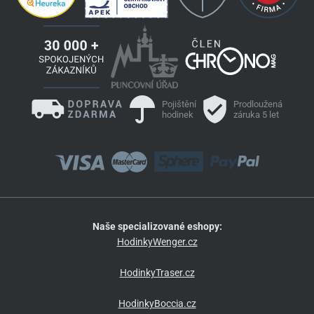
Pojištění
Prodloužená
hodinek
záruka 5 let
Naše specializované eshopy:
HodinkyWenger.cz
HodinkyTraser.cz
HodinkyBoccia.cz