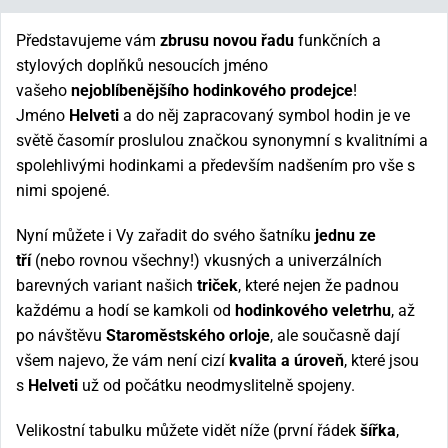
Představujeme vám
zbrusu novou řadu
funkčních a
stylových doplňků nesoucích jméno
vašeho
nejoblíbenějšího hodinkového prodejce
!
Jméno
Helveti
a do něj zapracovaný symbol hodin je ve
světě časomír proslulou značkou synonymní s kvalitními a
spolehlivými hodinkami a především nadšením pro vše s
nimi spojené.
Nyní můžete i Vy zařadit do svého šatníku
jednu ze
tří
(nebo rovnou všechny!) vkusných a univerzálních
barevných variant našich
triček
, které nejen že padnou
každému a hodí se kamkoli od
hodinkového veletrhu
, až
po návštěvu
Staroměstského orloje
, ale současně dají
všem najevo, že vám není cizí
kvalita a úroveň
, které jsou
s
Helveti
už od počátku neodmyslitelně spojeny.
Velikostní tabulku můžete vidět níže (první řádek
šířka
,