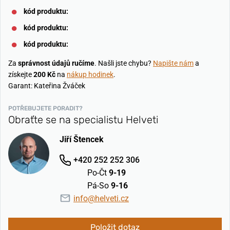
kód produktu:
kód produktu:
kód produktu:
Za
správnost údajů ručíme
. Našli jste chybu?
Napište nám
a
získejte
200 Kč
na
nákup hodinek
.
Garant: Kateřina Žváček
POTŘEBUJETE PORADIT?
Obraťte se na specialistu Helveti
Jiří Štencek
+420 252 252 306
Po-Čt
9-19
Pá-So
9-16
info@helveti.cz
Položit dotaz