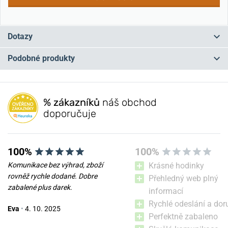
Dotazy
Podobné produkty
Máte otázku? Zanechte nám komentář
NA PRODEJNĚ
NA PRODEJNĚ
Přidat dotaz
% zákazníků
náš obchod
doporučuje
100%
100%
Komunikace bez výhrad, zboží
Krásné hodinky
rovněž rychle dodané. Dobre
Přehledný web plný
zabalené plus darek.
informací
Kšiltovka Helveti znak -
Kšiltovka Helveti znak -
Rychlé odeslání a dor
Eva
•
4. 10. 2025
charcoal
black
Perfektně zabaleno