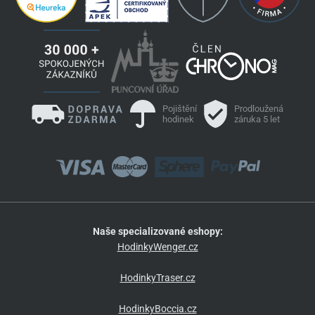
Pojištění
Prodloužená
hodinek
záruka 5 let
Naše specializované eshopy:
HodinkyWenger.cz
HodinkyTraser.cz
HodinkyBoccia.cz