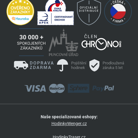
Pojištění
Prodloužená
hodinek
záruka 5 let
Naše specializované eshopy:
HodinkyWenger.cz
HodinkyTraser.cz