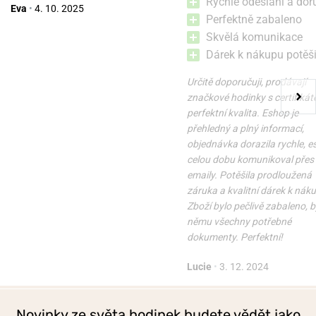
Rychlé odeslání a dor
Eva
•
4. 10. 2025
Perfektně zabaleno
Skvělá komunikace
Dárek k nákupu potěši
Určitě doporučuji, prodávají
značkové hodinky s certifikát
perfektní kvalita. Eshop je
přehledný a plný informací,
objednávka dorazila rychle, 
celou dobu komunikoval přes
emaily. Potěšila prodloužená
záruka a kvalitní dárek k nák
Zboží bylo pečlivě zabaleno, b
němu všechny potřebné
dokumenty. Perfektní!
Lucie
•
3. 12. 2024
Novinky ze světa hodinek budete vědět jako