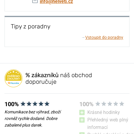
info@helveti.cz
Tipy z poradny
Vstoupit do poradny
↓
% zákazníků
náš obchod
doporučuje
100%
100%
Komunikace bez výhrad, zboží
Krásné hodinky
rovněž rychle dodané. Dobre
Přehledný web plný
zabalené plus darek.
informací