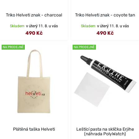
Triko Helveti znak - charcoal
Triko Helveti znak - coyote tan
v úterý 11. 8. u vás
v úterý 11. 8. u vás
Skladem
Skladem
490 Kč
490 Kč
NA PRODEJNĚ
NA PRODEJNĚ
Plátěná taška Helveti
Leštící pasta na sklíčka Erjihe
(náhrada PolyWatch)