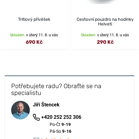
Tritiový přívěšek
Cestovní pouzdro na hodinky
Helveti
v úterý 11. 8. u vás
v úterý 11. 8. u vás
Skladem
Skladem
690 Kč
290 Kč
Potřebujete radu? Obraťte se na
specialistu
Jiří Štencek
+420 252 252 306
Po-Čt
9-19
Pá-So
9-16