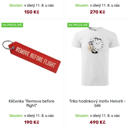
v úterý 11. 8. u vás
v úterý 11. 8. u vás
Skladem
Skladem
150 Kč
270 Kč
NA PRODEJNĚ
NA PRODEJNĚ
Klíčenka "Remove before
Triko hodinkový motiv Helveti -
flight"
bílé
v úterý 11. 8. u vás
v úterý 11. 8. u vás
Skladem
Skladem
190 Kč
490 Kč