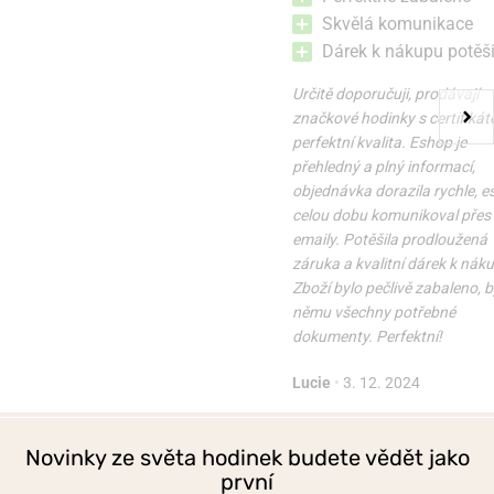
Skvělá komunikace
Dárek k nákupu potěši
Určitě doporučuji, prodávají
značkové hodinky s certifikát
perfektní kvalita. Eshop je
přehledný a plný informací,
objednávka dorazila rychle, 
celou dobu komunikoval přes
emaily. Potěšila prodloužená
záruka a kvalitní dárek k nák
Zboží bylo pečlivě zabaleno, b
němu všechny potřebné
dokumenty. Perfektní!
Lucie
•
3. 12. 2024
Novinky ze světa hodinek budete vědět jako
první