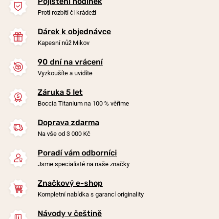
Pojištění hodinek
Proti rozbití či krádeži
Dárek k objednávce
Kapesní nůž Mikov
90 dní na vrácení
-20%
-20%
Vyzkoušíte a uvidíte
Záruka 5 let
Přívěsek Boccia Titanium
Přívěsek Boccia Titanium
Boccia Titanium na 100 % věříme
0719-03
0731-02
Doprava zdarma
zítra 7. 8. u vás
zítra 7. 8. u vás
Skladem
Skladem
Na vše od 3 000 Kč
1 290 Kč
1 790 Kč
1 032 Kč
1 432 Kč
Poradí vám odborníci
Jsme specialisté na naše značky
Značkový e-shop
Kompletní nabídka s garancí originality
Návody v češtině