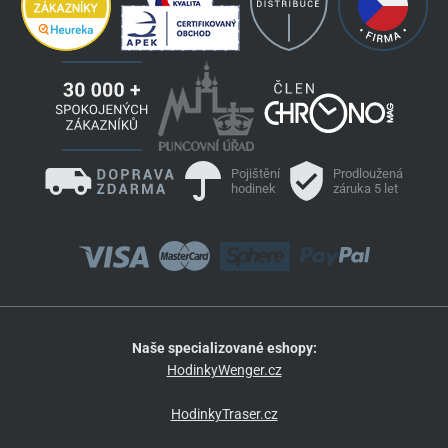
Pojištění
Prodloužená
hodinek
záruka 5 let
Naše specializované eshopy:
HodinkyWenger.cz
HodinkyTraser.cz