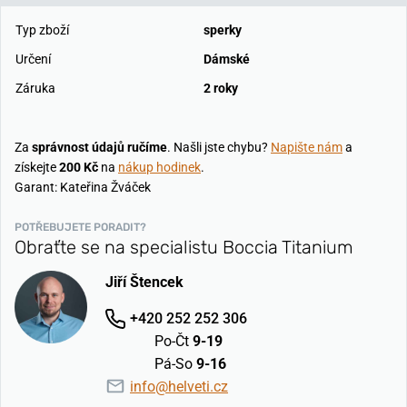
Typ zboží
sperky
Určení
Dámské
Záruka
2 roky
Za
správnost údajů ručíme
. Našli jste chybu?
Napište nám
a
získejte
200 Kč
na
nákup hodinek
.
Garant: Kateřina Žváček
POTŘEBUJETE PORADIT?
Obraťte se na specialistu Boccia Titanium
Jiří Štencek
+420 252 252 306
Po-Čt
9-19
Pá-So
9-16
info@helveti.cz