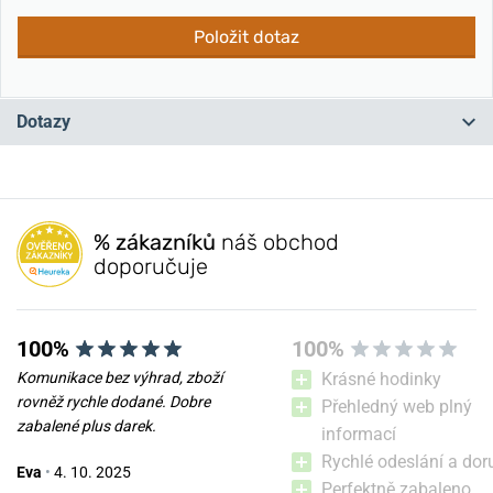
Položit dotaz
Dotazy
Máte otázku? Zanechte nám komentář
% zákazníků
náš obchod
Přidat dotaz
doporučuje
100%
100%
Komunikace bez výhrad, zboží
Krásné hodinky
rovněž rychle dodané. Dobre
Přehledný web plný
zabalené plus darek.
informací
Rychlé odeslání a dor
Eva
•
4. 10. 2025
Perfektně zabaleno