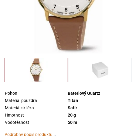
Pohon
Bateriový Quartz
Materiál pouzdra
Titan
Materiál sklíčka
Safír
Hmotnost
20 g
Vodotěsnost
50 m
Podrobný popis produktu
↓