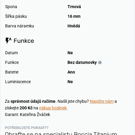
Spona
Trnová
Šířka pásku
16 mm
Barva náramku
Hnědá
Funkce
Datum
Ne
Funkce
Bez datumovky
Baterie
Ano
Luminiscence
Ne
Za
správnost údajů ručíme
. Našli jste chybu?
Napište nám
a
získejte
200 Kč
na
nákup hodinek
.
Garant: Kateřina Žváček
POTŘEBUJETE PORADIT?
Obraťte se na specialistu Boccia Titanium