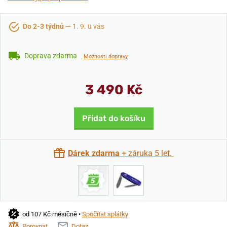
Do 2-3 týdnů
— 1. 9. u vás
Doprava zdarma
Možnosti dopravy
3 490 Kč
Přidat do košíku
Dárek zdarma
+ záruka 5 let.
od 107 Kč měsíčně •
Spočítat splátky
Porovnat
Dotaz