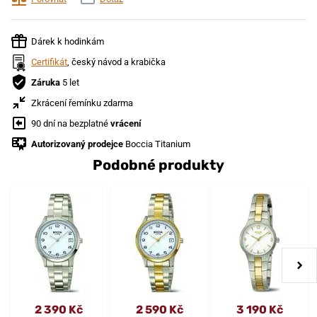
Dárek k hodinkám
Certifikát
, český návod a krabička
Záruka
5 let
Zkrácení řemínku zdarma
90 dní na bezplatné
vrácení
Autorizovaný prodejce
Boccia Titanium
Podobné produkty
2 390 Kč
2 590 Kč
3 190 Kč