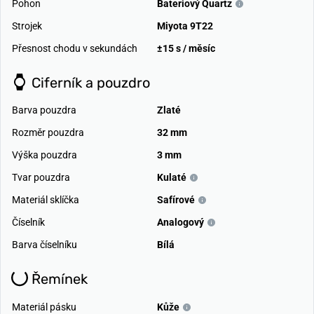
Pohon
Bateriový Quartz
Strojek
Miyota 9T22
Přesnost chodu v sekundách
±15 s / měsíc
Ciferník a pouzdro
Barva pouzdra
Zlaté
Rozměr pouzdra
32 mm
Výška pouzdra
3 mm
Tvar pouzdra
Kulaté
Materiál sklíčka
Safírové
Číselník
Analogový
Barva číselníku
Bílá
Řemínek
Materiál pásku
Kůže