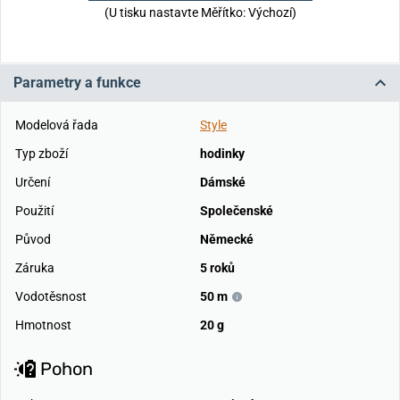
(U tisku nastavte Měřítko: Výchozí)
Parametry a funkce
Modelová řada
Style
Typ zboží
hodinky
Určení
Dámské
Použití
Společenské
Původ
Německé
Záruka
5 roků
Vodotěsnost
50 m
Hmotnost
20 g
Pohon