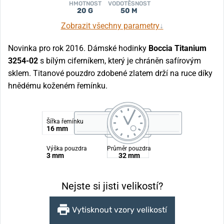
HMOTNOST
VODOTĚSNOST
20 G
50 M
Zobrazit všechny parametry
↓
Novinka pro rok 2016. Dámské hodinky
Boccia Titanium
3254-02
s bílým ciferníkem, který je chráněn safírovým
sklem. Titanové pouzdro zdobené zlatem drží na ruce díky
hnědému koženém řemínku.
Šířka řemínku
16 mm
Výška pouzdra
Průměr pouzdra
3 mm
32 mm
Nejste si jisti velikostí?
Vytisknout vzory velikostí