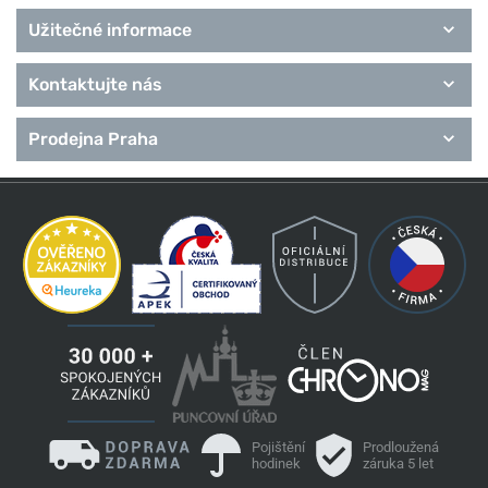
Užitečné informace
Kontaktujte nás
Prodejna Praha
Pojištění
Prodloužená
hodinek
záruka 5 let