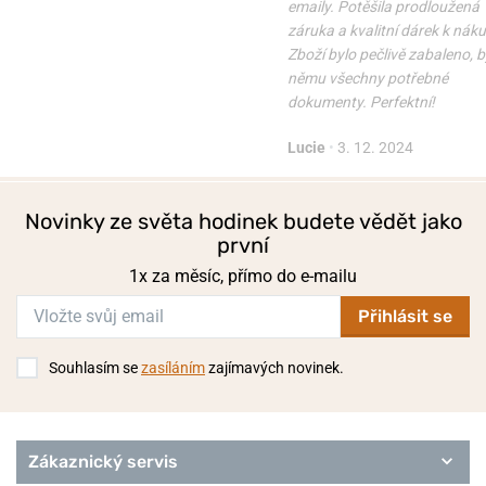
emaily. Potěšila prodloužená
záruka a kvalitní dárek k nák
Zboží bylo pečlivě zabaleno, b
němu všechny potřebné
dokumenty. Perfektní!
Lucie
•
3. 12. 2024
Novinky ze světa hodinek budete vědět jako
první
1x za měsíc, přímo do e-mailu
Přihlásit se
Souhlasím se
zasíláním
zajímavých novinek.
Zákaznický servis