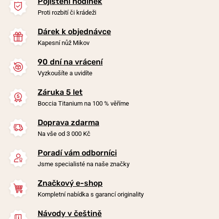
Pojištění hodinek
Proti rozbití či krádeži
Dárek k objednávce
Kapesní nůž Mikov
90 dní na vrácení
-20%
-20%
Vyzkoušíte a uvidíte
Záruka 5 let
Náušnice Boccia Titanium
Náušnice Boccia Titanium
Boccia Titanium na 100 % věříme
0581-02
0534-01
Doprava zdarma
zítra 7. 8. u vás
zítra 7. 8. u vás
Skladem
Skladem
Na vše od 3 000 Kč
1 590 Kč
1 590 Kč
1 272 Kč
1 272 Kč
Poradí vám odborníci
Jsme specialisté na naše značky
Značkový e-shop
Kompletní nabídka s garancí originality
Návody v češtině