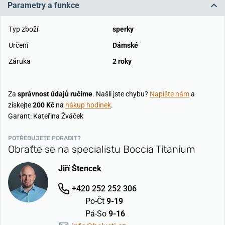
Parametry a funkce
Typ zboží
sperky
Určení
Dámské
Záruka
2 roky
Za
správnost údajů ručíme
. Našli jste chybu?
Napište nám
a
získejte
200 Kč
na
nákup hodinek
.
Garant: Kateřina Žváček
POTŘEBUJETE PORADIT?
Obraťte se na specialistu Boccia Titanium
Jiří Štencek
+420 252 252 306
Po-Čt
9-19
Pá-So
9-16