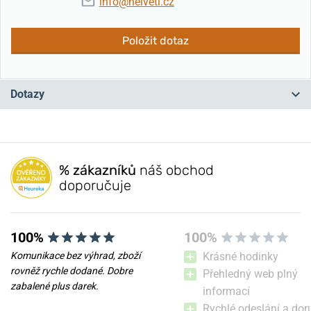
info@helveti.cz
Položit dotaz
Dotazy
Máte otázku? Zanechte nám komentář
% zákazníků
náš obchod
Přidat dotaz
doporučuje
100%
100%
Komunikace bez výhrad, zboží
Krásné hodinky
rovněž rychle dodané. Dobre
Přehledný web plný
zabalené plus darek.
informací
Rychlé odeslání a dor