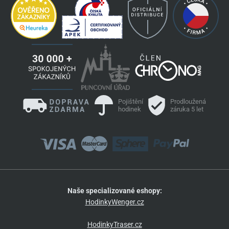
Pojištění
Prodloužená
hodinek
záruka 5 let
Naše specializované eshopy:
HodinkyWenger.cz
HodinkyTraser.cz