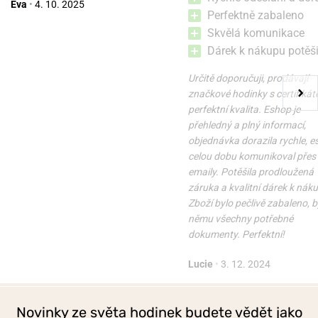
Eva
•
4. 10. 2025
Perfektně zabaleno
Skvělá komunikace
Dárek k nákupu potěši
Určitě doporučuji, prodávají
značkové hodinky s certifikát
perfektní kvalita. Eshop je
přehledný a plný informací,
objednávka dorazila rychle, 
celou dobu komunikoval přes
emaily. Potěšila prodloužená
záruka a kvalitní dárek k nák
Zboží bylo pečlivě zabaleno, b
němu všechny potřebné
dokumenty. Perfektní!
Lucie
•
3. 12. 2024
Novinky ze světa hodinek budete vědět jako