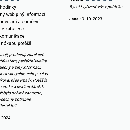
 hodinky
Rychlé vyřízení, vše v pořádku
ný web plný informací
Jana
•
9. 10. 2023
odeslání a doručení
ně zabaleno
 komunikace
 nákupu potěšil
učuji, prodávají značkové
tifikátem, perfektní kvalita.
ledný a plný informací,
orazila rychle, eshop celou
oval přes emaily. Potěšila
záruka a kvalitní dárek k
í bylo pečlivě zabaleno,
všechny potřebné
erfektní!
. 2024