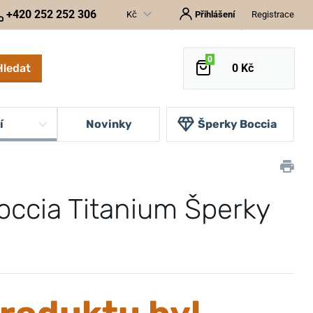
+420 252 252 306
Kč
Přihlášení
Registrace
0
Hledat
0 Kč
í
Novinky
Šperky Boccia
occia Titanium Šperky