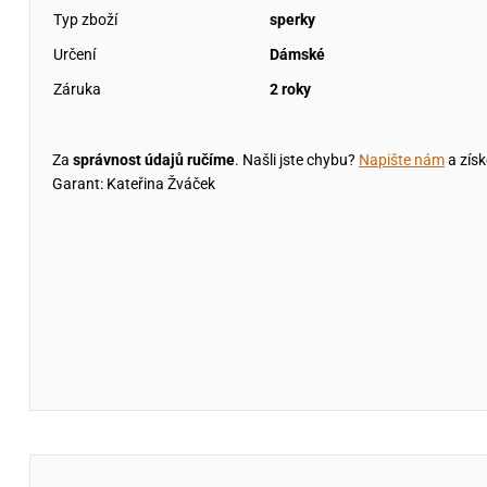
Typ zboží
sperky
Určení
Dámské
Záruka
2 roky
Za
správnost údajů ručíme
. Našli jste chybu?
Napište nám
a získ
Garant: Kateřina Žváček