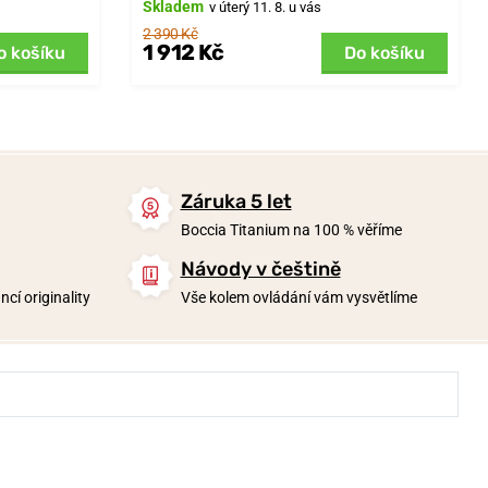
Skladem
v úterý 11. 8. u vás
2 390 Kč
1 912 Kč
o košíku
Do košíku
Záruka 5 let
Boccia Titanium na 100 % věříme
Návody v češtině
cí originality
Vše kolem ovládání vám vysvětlíme