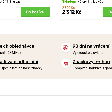
Skladem
terý 11. 8. u vás
v úterý 11. 8. u vás
2 890 Kč
2 312 Kč
Do košíku
D
ek k objednávce
90 dní na vrácení
sní nůž Mikov
Vyzkoušíte a uvidíte
adí vám odborníci
Značkový e-shop
 specialisté na naše značky
Kompletní nabídka s garan