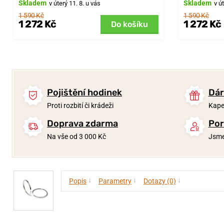
Skladem
Skladem
v úterý 11. 8. u vás
v ú
1 590 Kč
1 590 Kč
1 272 Kč
1 272 Kč
Do košíku
Pojištění hodinek
Dár
Proti rozbití či krádeži
Kape
Doprava zdarma
Por
Na vše od 3 000 Kč
Jsme
↓
↓
↓
Popis
Parametry
Dotazy (0)