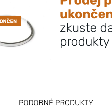
Prodej p
ukonče
KONČEN
zkuste d
produkty 
PODOBNÉ PRODUKTY