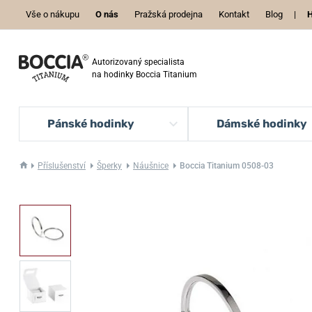
Vše o nákupu
O nás
Pražská prodejna
Kontakt
Blog
|
H
Autorizovaný specialista
na hodinky Boccia Titanium
Pánské hodinky
Dámské hodinky
Příslušenství
Šperky
Náušnice
Boccia Titanium 0508-03