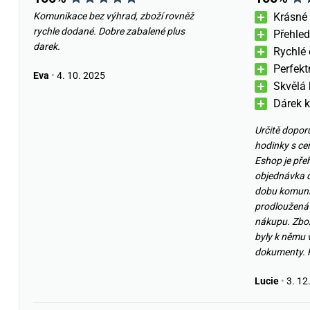
Komunikace bez výhrad, zboží rovněž
Krásné
rychle dodané. Dobre zabalené plus
Přehled
darek.
Rychlé 
Perfekt
Eva
•
4. 10. 2025
Skvělá
Dárek k
Určitě dopor
hodinky s cer
Eshop je přeh
objednávka d
dobu komunik
prodloužená 
nákupu. Zbož
byly k němu 
dokumenty. P
Lucie
•
3. 12