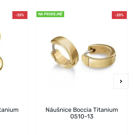
NA PRODEJNĚ
-20%
-20%
itanium
Náušnice Boccia Titanium
0510-13