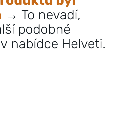
roduktu byl
n
→ To nevadí,
alší podobné
v nabídce Helveti.