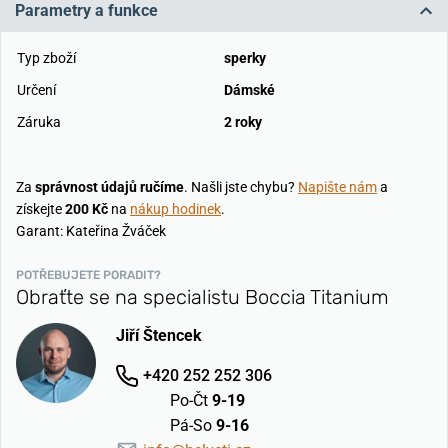
Parametry a funkce
Typ zboží
sperky
Určení
Dámské
Záruka
2 roky
Za
správnost údajů ručíme
. Našli jste chybu?
Napište nám
a
získejte
200 Kč
na
nákup hodinek
.
Garant: Kateřina Žváček
POTŘEBUJETE PORADIT?
Obraťte se na specialistu Boccia Titanium
Jiří Štencek
+420 252 252 306
Po-Čt
9-19
Pá-So
9-16