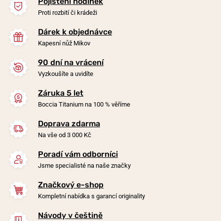
Pojištění hodinek
Proti rozbití či krádeži
Dárek k objednávce
Kapesní nůž Mikov
90 dní na vrácení
-20%
-20%
Vyzkoušíte a uvidíte
Záruka 5 let
Náušnice Boccia Titanium
Náušnice Boccia Titanium
Boccia Titanium na 100 % věříme
0534-01
05051-04
Doprava zdarma
v úterý 11. 8. u vás
v úterý 11. 8. u vás
Skladem
Skladem
Na vše od 3 000 Kč
1 590 Kč
2 890 Kč
1 272 Kč
2 312 Kč
Poradí vám odborníci
Jsme specialisté na naše značky
Značkový e-shop
Kompletní nabídka s garancí originality
Návody v češtině