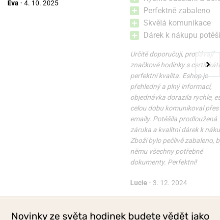
Eva
•
4. 10. 2025
Perfektně zabaleno
Skvělá komunikace
Dárek k nákupu potěši
Určitě doporučuji, prodávají
značkové hodinky s certifikát
perfektní kvalita. Eshop je
přehledný a plný informací,
objednávka dorazila rychle, 
celou dobu komunikoval přes
emaily. Potěšila prodloužená
záruka a kvalitní dárek k nák
Zboží bylo pečlivě zabaleno, b
němu všechny potřebné
dokumenty. Perfektní!
Lucie
•
3. 12. 2024
Novinky ze světa hodinek budete vědět jako