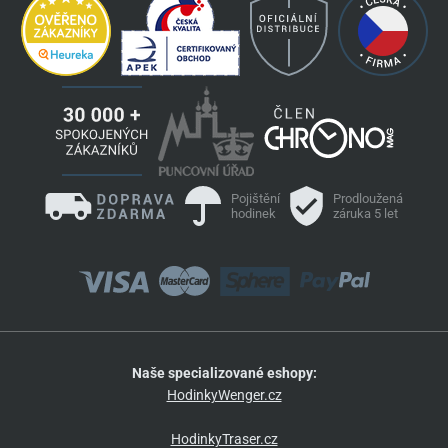
Pojištění
Prodloužená
hodinek
záruka 5 let
Naše specializované eshopy:
HodinkyWenger.cz
HodinkyTraser.cz