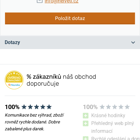
info@helveti.cz
Položit dotaz
Dotazy
Máte otázku? Zanechte nám komentář
% zákazníků
náš obchod
Přidat dotaz
doporučuje
100%
100%
Komunikace bez výhrad, zboží
Krásné hodinky
rovněž rychle dodané. Dobre
Přehledný web plný
zabalené plus darek.
informací
Rychlé odeslání a dor