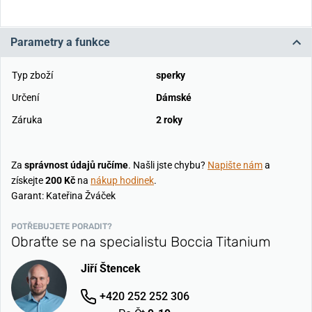
Parametry a funkce
Typ zboží
sperky
Určení
Dámské
Záruka
2 roky
Za
správnost údajů ručíme
. Našli jste chybu?
Napište nám
a
získejte
200 Kč
na
nákup hodinek
.
Garant: Kateřina Žváček
POTŘEBUJETE PORADIT?
Obraťte se na specialistu Boccia Titanium
Jiří Štencek
+420 252 252 306