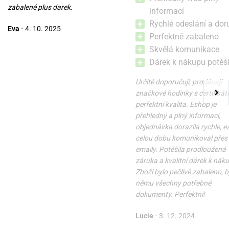
zabalené plus darek.
informací
Rychlé odeslání a dor
Eva
•
4. 10. 2025
Perfektně zabaleno
Skvělá komunikace
Dárek k nákupu potěši
Určitě doporučuji, prodávají
značkové hodinky s certifikát
perfektní kvalita. Eshop je
přehledný a plný informací,
objednávka dorazila rychle, 
celou dobu komunikoval přes
emaily. Potěšila prodloužená
záruka a kvalitní dárek k nák
Zboží bylo pečlivě zabaleno, b
němu všechny potřebné
dokumenty. Perfektní!
Lucie
•
3. 12. 2024