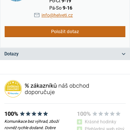
Po-Čt
9-19
Pá-So
9-16
info@helveti.cz
Položit dotaz
Dotazy
Máte otázku? Zanechte nám komentář
% zákazníků
náš obchod
Přidat dotaz
doporučuje
100%
100%
Komunikace bez výhrad, zboží
Krásné hodinky
rovněž rychle dodané. Dobre
Přehledný web plný