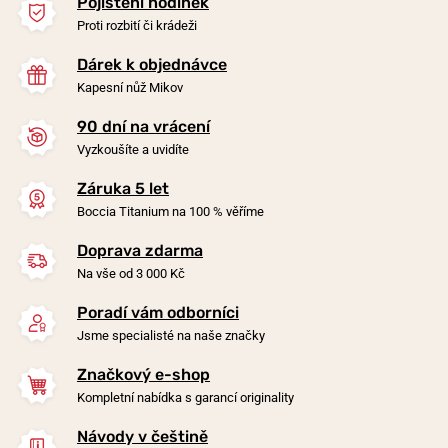
Pojištění hodinek
Proti rozbití či krádeži
Dárek k objednávce
Kapesní nůž Mikov
90 dní na vrácení
-20%
-20%
Vyzkoušíte a uvidíte
Záruka 5 let
Náušnice Boccia Titanium
Náušnice Boccia Titanium
Boccia Titanium na 100 % věříme
0581-02
0534-01
Doprava zdarma
v úterý 11. 8. u vás
v úterý 11. 8. u vás
Skladem
Skladem
Na vše od 3 000 Kč
1 590 Kč
1 590 Kč
1 272 Kč
1 272 Kč
Poradí vám odborníci
Jsme specialisté na naše značky
Značkový e-shop
Kompletní nabídka s garancí originality
Návody v češtině