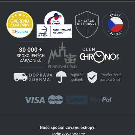
Pojištění
Prodloužená
hodinek
záruka 5 let
Naše specializované eshopy:
HodinkyWenger.cz