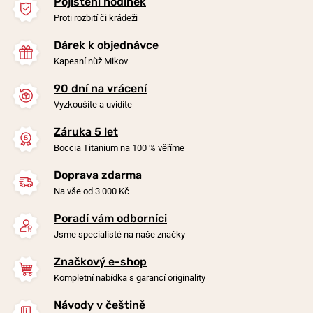
Pojištění hodinek
Proti rozbití či krádeži
Dárek k objednávce
Kapesní nůž Mikov
90 dní na vrácení
-20%
-20%
Vyzkoušíte a uvidíte
Záruka 5 let
Náušnice Boccia Titanium
Náušnice Boccia Titanium
Boccia Titanium na 100 % věříme
0581-02
0534-01
Doprava zdarma
v pondělí 10. 8. u vás
v pondělí 10. 8. u vás
Skladem
Skladem
Na vše od 3 000 Kč
1 590 Kč
1 590 Kč
1 272 Kč
1 272 Kč
Poradí vám odborníci
Jsme specialisté na naše značky
Značkový e-shop
Kompletní nabídka s garancí originality
Návody v češtině