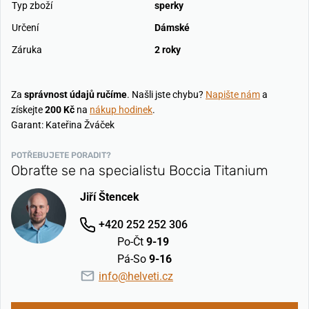
Typ zboží
sperky
Určení
Dámské
Záruka
2 roky
Za
správnost údajů ručíme
. Našli jste chybu?
Napište nám
a
získejte
200 Kč
na
nákup hodinek
.
Garant: Kateřina Žváček
POTŘEBUJETE PORADIT?
Obraťte se na specialistu Boccia Titanium
Jiří Štencek
+420 252 252 306
Po-Čt
9-19
Pá-So
9-16
info@helveti.cz