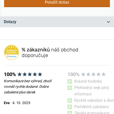
Položit dotaz
Dotazy
Máte otázku? Zanechte nám komentář
% zákazníků
náš obchod
Přidat dotaz
doporučuje
100%
100%
Komunikace bez výhrad, zboží
Krásné hodinky
rovněž rychle dodané. Dobre
Přehledný web plný
zabalené plus darek.
informací
Rychlé odeslání a dor
Eva
•
4. 10. 2025
Perfektně zabaleno
Skvělá komunikace