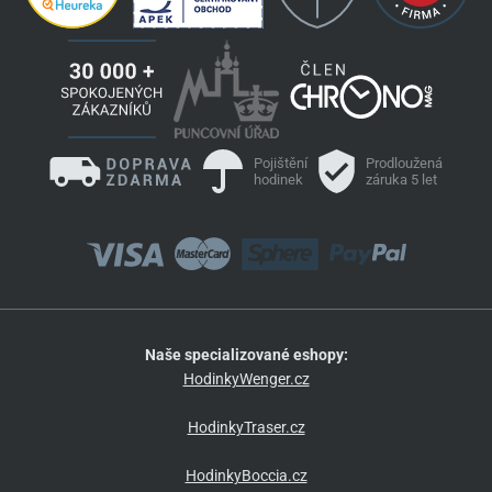
Pojištění
Prodloužená
hodinek
záruka 5 let
Naše specializované eshopy:
HodinkyWenger.cz
HodinkyTraser.cz
HodinkyBoccia.cz