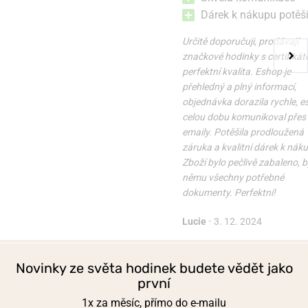
Dárek k nákupu potěši
Určitě doporučuji, prodávají
značkové hodinky s certifikát
perfektní kvalita. Eshop je
přehledný a plný informací,
objednávka dorazila rychle, 
celou dobu komunikoval přes
emaily. Potěšila prodloužená
záruka a kvalitní dárek k nák
Zboží bylo pečlivě zabaleno, b
němu všechny potřebné
dokumenty. Perfektní!
Lucie
•
3. 12. 2024
Novinky ze světa hodinek budete vědět jako
první
1x za měsíc, přímo do e-mailu