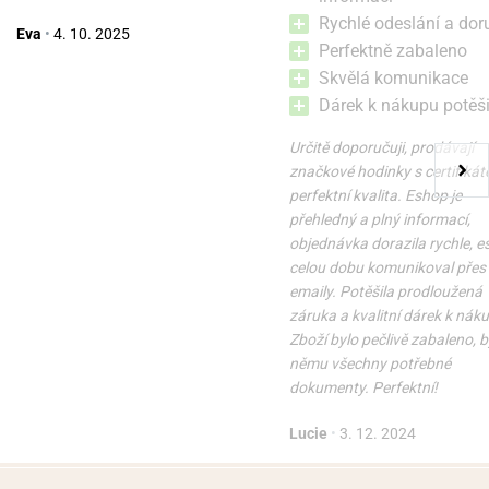
Rychlé odeslání a dor
Eva
•
4. 10. 2025
Perfektně zabaleno
Skvělá komunikace
Dárek k nákupu potěši
Určitě doporučuji, prodávají
značkové hodinky s certifikát
perfektní kvalita. Eshop je
přehledný a plný informací,
objednávka dorazila rychle, 
celou dobu komunikoval přes
emaily. Potěšila prodloužená
záruka a kvalitní dárek k nák
Zboží bylo pečlivě zabaleno, b
němu všechny potřebné
dokumenty. Perfektní!
Lucie
•
3. 12. 2024