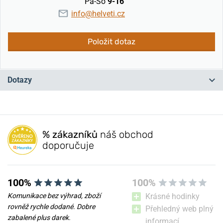
Pá-So
9-16
info@helveti.cz
Položit dotaz
Dotazy
Máte otázku? Zanechte nám komentář
% zákazníků
náš obchod
Přidat dotaz
doporučuje
100%
100%
Komunikace bez výhrad, zboží
Krásné hodinky
rovněž rychle dodané. Dobre
Přehledný web plný
zabalené plus darek.
informací