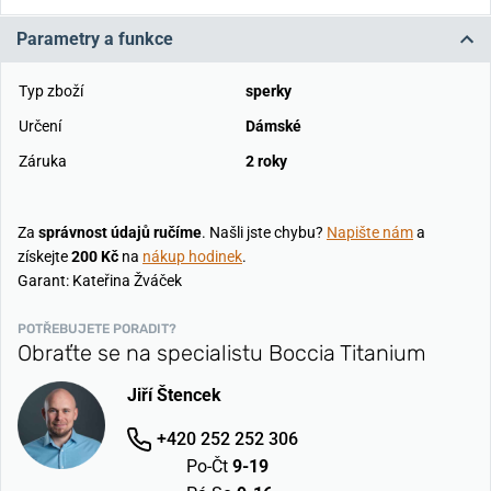
Parametry a funkce
Typ zboží
sperky
Určení
Dámské
Záruka
2 roky
Za
správnost údajů ručíme
. Našli jste chybu?
Napište nám
a
získejte
200 Kč
na
nákup hodinek
.
Garant: Kateřina Žváček
POTŘEBUJETE PORADIT?
Obraťte se na specialistu Boccia Titanium
Jiří Štencek
+420 252 252 306
Po-Čt
9-19