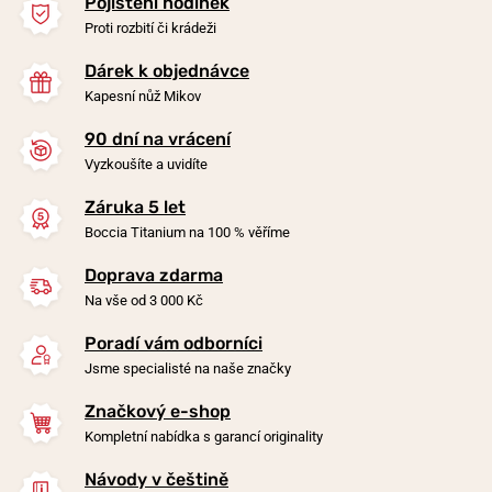
Pojištění hodinek
Proti rozbití či krádeži
Dárek k objednávce
Kapesní nůž Mikov
90 dní na vrácení
-20%
-20%
Vyzkoušíte a uvidíte
Záruka 5 let
Náramek Boccia Titanium
Náramek Boccia Titanium
Boccia Titanium na 100 % věříme
0347-05
0395-0536
Doprava zdarma
v úterý 11. 8. u vás
v úterý 11. 8. u vás
Skladem
Skladem
Na vše od 3 000 Kč
1 290 Kč
1 190 Kč
1 032 Kč
952 Kč
Poradí vám odborníci
Jsme specialisté na naše značky
Značkový e-shop
Kompletní nabídka s garancí originality
Návody v češtině