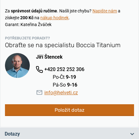
Za
správnost údajů ručíme
. Našli jste chybu?
Napište nám
a
získejte
200 Kč
na
nákup hodinek
.
Garant: Kateřina Žváček
POTŘEBUJETE PORADIT?
Obraťte se na specialistu Boccia Titanium
Jiří Štencek
+420 252 252 306
Po-Čt
9-19
Pá-So
9-16
info@helveti.cz
Položit dotaz
Dotazy