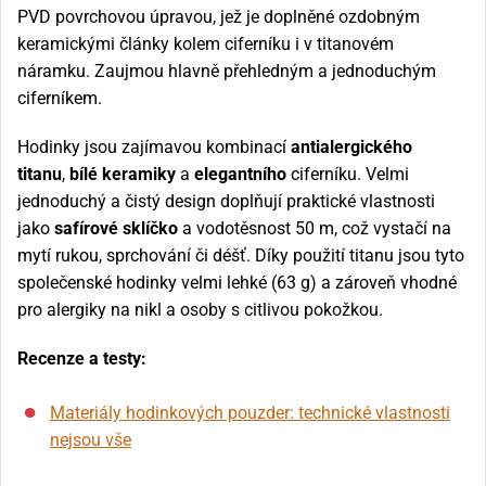
PVD povrchovou úpravou, jež je doplněné ozdobným
keramickými články kolem ciferníku i v titanovém
náramku. Zaujmou hlavně přehledným a jednoduchým
ciferníkem.
Hodinky jsou zajímavou kombinací
antialergického
titanu
,
bílé keramiky
a
elegantního
ciferníku. Velmi
jednoduchý a čistý design doplňují praktické vlastnosti
jako
safírové sklíčko
a vodotěsnost 50 m, což vystačí na
mytí rukou, sprchování či déšť. Díky použití titanu jsou tyto
společenské hodinky velmi lehké (63 g) a zároveň vhodné
pro alergiky na nikl a osoby s citlivou pokožkou.
Recenze a testy:
Materiály hodinkových pouzder: technické vlastnosti
nejsou vše