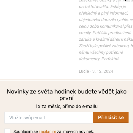
značkové hodinky s certifikát
perfektní kvalita. Eshop je
přehledný a plný informací,
objednávka dorazila rychle, 
celou dobu komunikoval přes
emaily. Potěšila prodloužená
záruka a kvalitní dárek k nák
Zboží bylo pečlivě zabaleno, b
němu všechny potřebné
dokumenty. Perfektní!
Lucie
•
3. 12. 2024
Novinky ze světa hodinek budete vědět jako
první
1x za měsíc, přímo do e-mailu
Přihlásit se
Souhlasím se
zasíláním
zajímavých novinek.