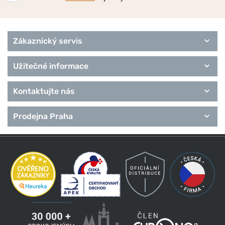
Zákaznický servis
Užitečné informace
Kontaktujte nás
Prodejna Praha