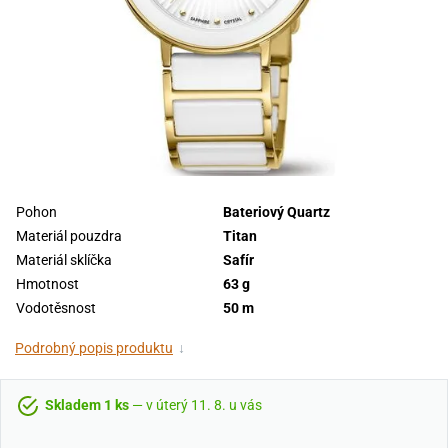
Pohon
Bateriový Quartz
Materiál pouzdra
Titan
Materiál sklíčka
Safír
Hmotnost
63 g
Vodotěsnost
50 m
Podrobný popis produktu
↓
Skladem 1 ks
— v úterý 11. 8. u vás