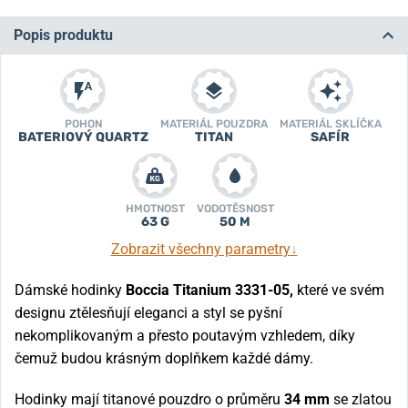
Popis produktu
POHON
MATERIÁL POUZDRA
MATERIÁL SKLÍČKA
BATERIOVÝ QUARTZ
TITAN
SAFÍR
HMOTNOST
VODOTĚSNOST
63 G
50 M
Zobrazit všechny parametry
↓
Dámské hodinky
Boccia Titanium 3331-05,
které ve svém
designu ztělesňují eleganci a styl se pyšní
nekomplikovaným a přesto poutavým vzhledem, díky
čemuž budou krásným doplňkem každé dámy.
Hodinky mají titanové pouzdro o průměru
34 mm
se zlatou