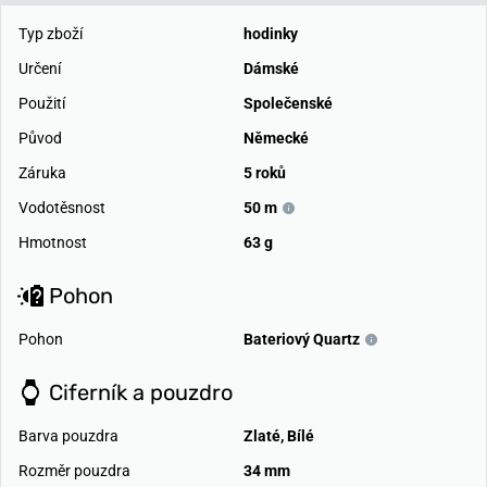
Typ zboží
hodinky
Určení
Dámské
Použití
Společenské
Původ
Německé
Záruka
5 roků
Vodotěsnost
50 m
Hmotnost
63 g
Pohon
Pohon
Bateriový Quartz
Ciferník a pouzdro
Barva pouzdra
Zlaté
,
Bílé
Rozměr pouzdra
34 mm