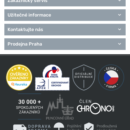
Zákaznický servis
Užitečné informace
Kontaktujte nás
Prodejna Praha
Pojištění
Prodloužená