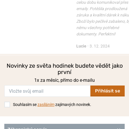
celou dobu komunikoval přes
emaily. Potěšila prodloužená
záruka a kvalitní dárek k nák
Zboží bylo pečlivě zabaleno, b
němu všechny potřebné
dokumenty. Perfektní!
Lucie
•
3. 12. 2024
Novinky ze světa hodinek budete vědět jako
první
1x za měsíc, přímo do e-mailu
Přihlásit se
Souhlasím se
zasíláním
zajímavých novinek.