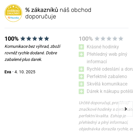
% zákazníků
náš obchod
doporučuje
100%
100%
Komunikace bez výhrad, zboží
Krásné hodinky
rovněž rychle dodané. Dobre
Přehledný web plný
zabalené plus darek.
informací
Rychlé odeslání a dor
Eva
•
4. 10. 2025
Perfektně zabaleno
Skvělá komunikace
Dárek k nákupu potěši
Určitě doporučuji, prodávají
značkové hodinky s certifikát
perfektní kvalita. Eshop je
přehledný a plný informací,
objednávka dorazila rychle, 