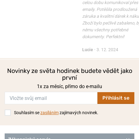
celou dobu komunikoval přes
emaily. Potěšila prodloužená
záruka a kvalitní dárek k nák
Zboží bylo pečlivě zabaleno, b
němu všechny potřebné
dokumenty. Perfektní!
Lucie
•
3. 12. 2024
Novinky ze světa hodinek budete vědět jako
první
1x za měsíc, přímo do e-mailu
Přihlásit se
Souhlasím se
zasíláním
zajímavých novinek.