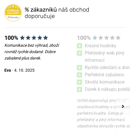
% zákazníků
náš obchod
doporučuje
100%
100%
Komunikace bez výhrad, zboží
Krásné hodinky
rovněž rychle dodané. Dobre
Přehledný web plný
zabalené plus darek.
informací
Rychlé odeslání a dor
Eva
•
4. 10. 2025
Perfektně zabaleno
Skvělá komunikace
Dárek k nákupu potěši
Určitě doporučuji, prodávají
značkové hodinky s certifikát
perfektní kvalita. Eshop je
přehledný a plný informací,
objednávka dorazila rychle, 