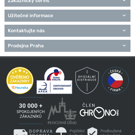
Zákaznický servis
Užitečné informace
Kontaktujte nás
Prodejna Praha
Pojištění
Prodloužená