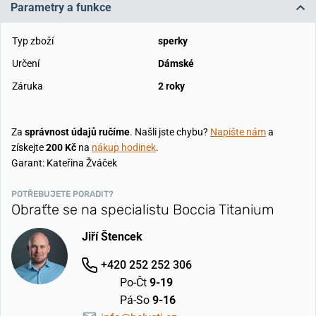
Parametry a funkce
Typ zboží
sperky
Určení
Dámské
Záruka
2 roky
Za
správnost údajů ručíme
. Našli jste chybu?
Napište nám
a
získejte
200 Kč
na
nákup hodinek
.
Garant: Kateřina Žváček
POTŘEBUJETE PORADIT?
Obraťte se na specialistu Boccia Titanium
Jiří Štencek
+420 252 252 306
Po-Čt
9-19
Pá-So
9-16