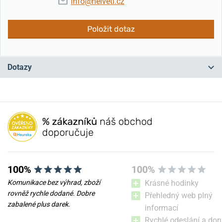
info@helveti.cz
Položit dotaz
Dotazy
Máte otázku? Zanechte nám komentář
% zákazníků
náš obchod
Přidat dotaz
doporučuje
100%
100%
Komunikace bez výhrad, zboží
Krásné hodinky
rovněž rychle dodané. Dobre
Přehledný web plný
zabalené plus darek.
informací
Rychlé odeslání a dor