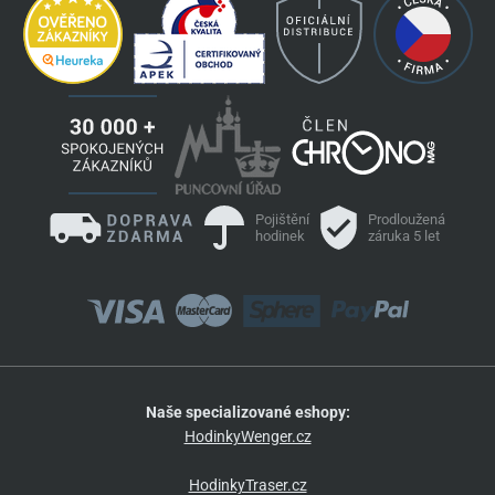
Pojištění
Prodloužená
hodinek
záruka 5 let
Naše specializované eshopy:
HodinkyWenger.cz
HodinkyTraser.cz