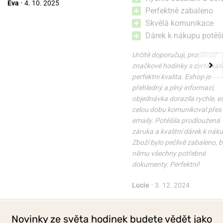
Eva
•
4. 10. 2025
Perfektně zabaleno
Skvělá komunikace
Dárek k nákupu potěši
Určitě doporučuji, prodávají
značkové hodinky s certifikát
perfektní kvalita. Eshop je
přehledný a plný informací,
objednávka dorazila rychle, 
celou dobu komunikoval přes
emaily. Potěšila prodloužená
záruka a kvalitní dárek k nák
Zboží bylo pečlivě zabaleno, b
němu všechny potřebné
dokumenty. Perfektní!
Lucie
•
3. 12. 2024
Novinky ze světa hodinek budete vědět jako