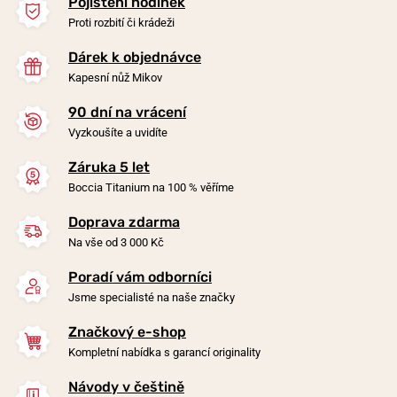
Pojištění hodinek
Proti rozbití či krádeži
Dárek k objednávce
Kapesní nůž Mikov
90 dní na vrácení
-20%
-20%
Vyzkoušíte a uvidíte
Záruka 5 let
Přívěsek Boccia Titanium
Přívěsek Boccia Titanium
Boccia Titanium na 100 % věříme
0719-03
0731-02
Doprava zdarma
v pondělí 10. 8. u vás
v pondělí 10. 8. u vás
Skladem
Skladem
Na vše od 3 000 Kč
1 290 Kč
1 790 Kč
1 032 Kč
1 432 Kč
Poradí vám odborníci
Jsme specialisté na naše značky
Značkový e-shop
Kompletní nabídka s garancí originality
Návody v češtině