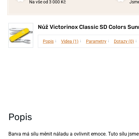
Na vše od 3 000 Kč
Jsme
Nůž Victorinox Classic SD Colors Su
↓
↓
↓
↓
Popis
Videa (1)
Parametry
Dotazy (0)
Popis
Barva má sílu měnit náladu a ovlivnit emoce. Tuto sílu jsme 