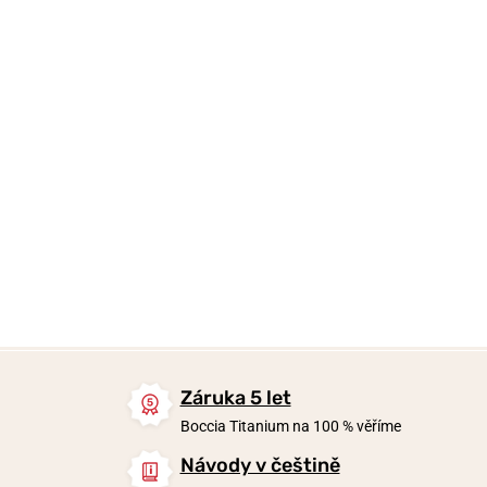
749 Kč
749 Kč
749 Kč
Skladem
Skladem
Skladem
Záruka 5 let
Boccia Titanium na 100 % věříme
Návody v češtině