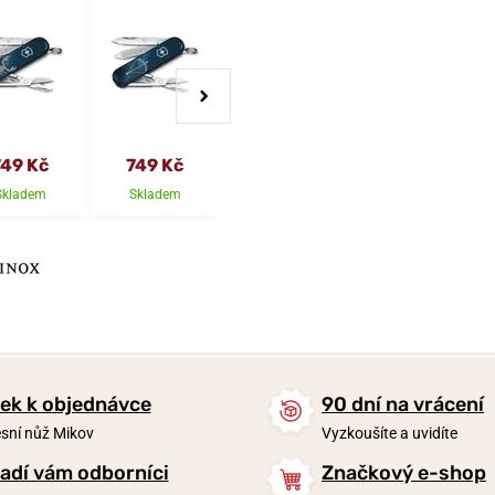
749 Kč
749 Kč
749 Kč
749 Kč
Skladem
Skladem
Skladem
Skladem
ek k objednávce
90 dní na vrácení
sní nůž Mikov
Vyzkoušíte a uvidíte
adí vám odborníci
Značkový e-shop