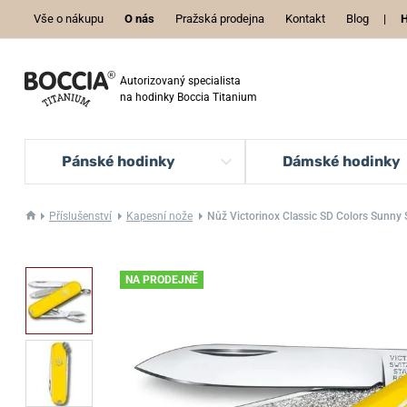
Vše o nákupu
O nás
Pražská prodejna
Kontakt
Blog
|
H
Autorizovaný specialista
na hodinky Boccia Titanium
Pánské hodinky
Dámské hodinky
Příslušenství
Kapesní nože
Nůž Victorinox Classic SD Colors Sunny
NA PRODEJNĚ