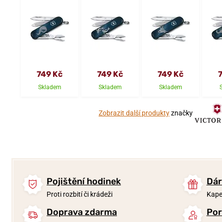
749 Kč
749 Kč
749 Kč
Skladem
Skladem
Skladem
Zobrazit další produkty
značky
Pojištění hodinek
Dár
Proti rozbití či krádeži
Kape
Doprava zdarma
Por