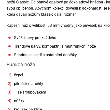
nožů Classic. Od ohnivě opálové po čokoládově hnědou - kaž
svou oblíbenou. Abychom kolekci dovedli k dokonalosti, je 
která dávají nožům
Classic
další rozměr.
Kapesní nůž o velikosti 58 mm vhodný jako přívěsek na klíče
Svěží barvy pro každého
Trendové barvy, kompaktní a multifunkční nože
Snadno se sladí s ostatními doplňky
Funkce nože
čepel
pilníček na nehty
– se šroubovákem
nůžky
kroužek na klíče