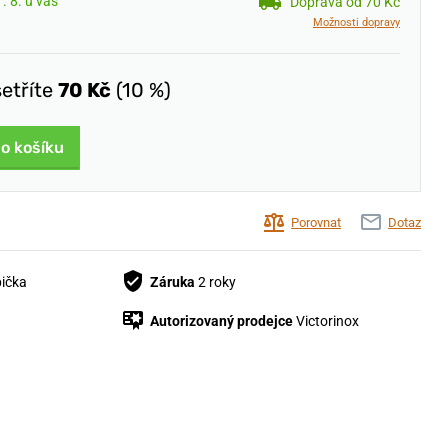
. 8. u vás
Doprava od 70 Kč
Možnosti dopravy
šetříte
70 Kč
(10 %)
do košíku
Porovnat
Dotaz
bička
Záruka
2 roky
Autorizovaný prodejce
Victorinox