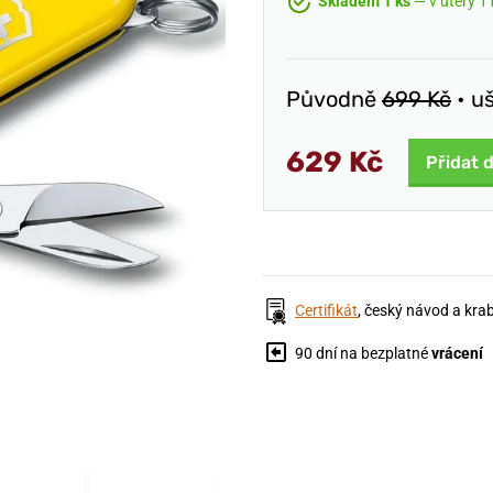
Skladem 1 ks
— v úterý 11
Původně
699 Kč
• u
629 Kč
Přidat 
Certifikát
, český návod a kra
90 dní na bezplatné
vrácení