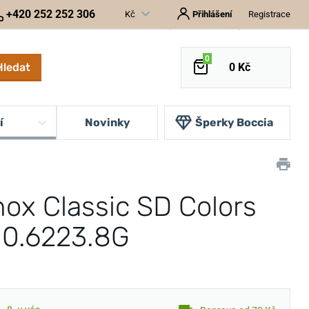
+420 252 252 306
Kč
Přihlášení
Registrace
0
Hledat
0 Kč
í
Novinky
Šperky Boccia
nox Classic SD Colors
 0.6223.8G