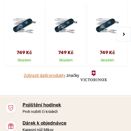
749 Kč
749 Kč
749 Kč
Skladem
Skladem
Skladem
Zobrazit další produkty
značky
Pojištění hodinek
Proti rozbití či krádeži
Dárek k objednávce
Kapesní nůž Mikov