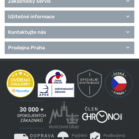
Zákaznický servis
Užitečné informace
Kontaktujte nás
Prodejna Praha
Pojištění
Prodloužená