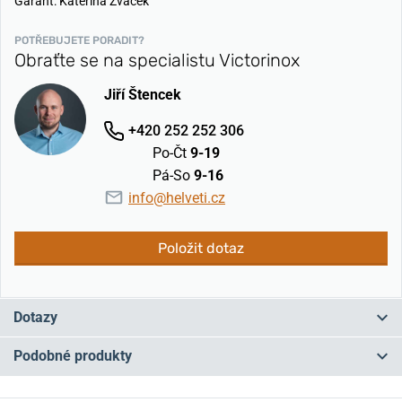
Garant: Kateřina Žváček
POTŘEBUJETE PORADIT?
Obraťte se na specialistu Victorinox
Jiří Štencek
+420 252 252 306
Po-Čt
9-19
Pá-So
9-16
info@helveti.cz
Položit dotaz
Dotazy
Podobné produkty
Máte otázku? Zanechte nám komentář
NOVINKA
NOVINKA
NA PRODEJNĚ
NA PRODEJNĚ