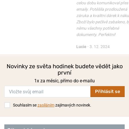
celou dobu komunikoval přes
emaily. Potěšila prodloužená
záruka a kvalitní dárek k nák
Zboží bylo pečlivě zabaleno, b
němu všechny potřebné
dokumenty. Perfektní!
Lucie
•
3. 12. 2024
Novinky ze světa hodinek budete vědět jako
první
1x za měsíc, přímo do e-mailu
Přihlásit se
Souhlasím se
zasíláním
zajímavých novinek.