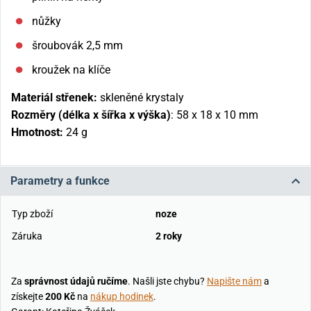
nůžky
šroubovák 2,5 mm
kroužek na klíče
Materiál střenek:
skleněné krystaly
Rozměry (délka x šířka x výška)
: 58
x 18 x 10 mm
Hmotnost:
24 g
Parametry a funkce
Typ zboží
noze
Záruka
2 roky
Za
správnost údajů ručíme
. Našli jste chybu?
Napište nám
a
získejte
200 Kč
na
nákup hodinek
.