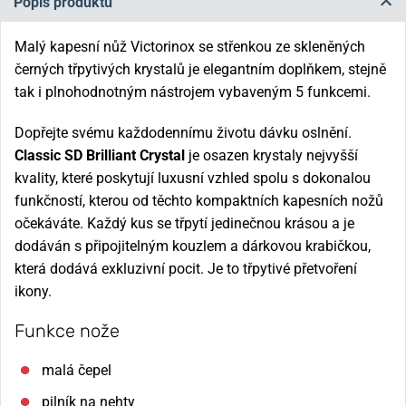
Popis produktu
Malý kapesní nůž Victorinox se střenkou ze skleněných
černých třpytivých krystalů je elegantním doplňkem, stejně
tak i plnohodnotným nástrojem vybaveným 5 funkcemi.
Dopřejte svému každodennímu životu dávku oslnění.
Classic SD Brilliant Crystal
je osazen krystaly nejvyšší
kvality, které poskytují luxusní vzhled spolu s dokonalou
funkčností, kterou od těchto kompaktních kapesních nožů
očekáváte. Každý kus se třpytí jedinečnou krásou a je
dodáván s připojitelným kouzlem a dárkovou krabičkou,
která dodává exkluzivní pocit. Je to třpytivé přetvoření
ikony.
Funkce nože
malá čepel
pilník na nehty