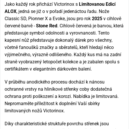
Jako každý rok přichází Victorinox s
Limitovanou Edicí
ALOX
, jedná se již o v pořadí jedenáctou řadu. Nože
Classic SD, Pionner X a Evoke, jsou pro rok
2025
v cihlově
červené barvě -
Stone Red
. Cihlově červená je barvou, která
představuje symbol odolnosti a vyrovnanosti. Tento
kapesní nůž představuje dokonalý dárek pro všechny,
včetně fanoušků značky a sběratelů, kteří hledají něco
výjimečného, výrazně odlišeného. Každý kus má na zadní
straně vyobrazený letopočet kolekce a je zabalen spolu s
certifikátem v elegantním dárkovém balení.
V průběhu anodického procesu dochází k nánosu
ochranné vrstvy na hliníkové střenky coby dodatečná
ochrana proti poškození a korozi. Nabídka je limitovaná.
Nepromarněte příležitost k doplnění Vaší sbírky
limitovaných nožů Victorinox.
Díky charakteristické struktuře povrchu střenek jsou