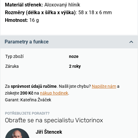
Materiál střenek:
Aloxovaný hlíník
Rozměry (délka x šířka x výška)
: 58 x 18 x 6 mm
Hmotnost:
16 g
Parametry a funkce
Typ zboží
noze
Záruka
2 roky
Za
správnost údajů ručíme
. Našli jste chybu?
Napište nám
a
získejte
200 Kč
na
nákup hodinek
.
Garant: Kateřina Žváček
POTŘEBUJETE PORADIT?
Obraťte se na specialistu Victorinox
Jiří Štencek