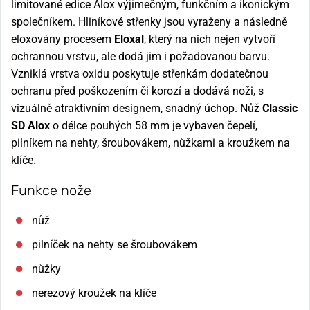
limitované edice Alox výjimečným, funkčním a ikonickým
společníkem. Hliníkové střenky jsou vyraženy a následně
eloxovány procesem
Eloxal
, který na nich nejen vytvoří
ochrannou vrstvu, ale dodá jim i požadovanou barvu.
Vzniklá vrstva oxidu poskytuje střenkám dodatečnou
ochranu před poškozením či korozí a dodává noži, s
vizuálně atraktivním designem, snadný úchop. Nůž
Classic
SD Alox
o délce pouhých 58 mm je vybaven čepelí,
pilníkem na nehty, šroubovákem, nůžkami a kroužkem na
klíče.
Funkce nože
nůž
pilníček na nehty se šroubovákem
nůžky
nerezový kroužek na klíče