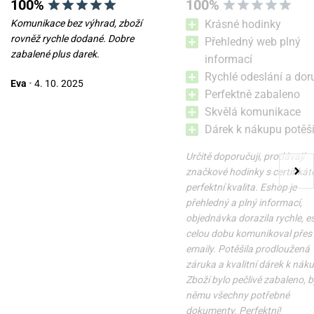
100%
100%
Komunikace bez výhrad, zboží
Krásné hodinky
rovněž rychle dodané. Dobre
Přehledný web plný
zabalené plus darek.
informací
Nůž Victorinox Classic SD
Nůž Victorinox Classic SD
Rychlé odeslání a dor
Eva
•
4. 10. 2025
Zodiac Exclusive Edition
Zodiac Exclusive Edition
Perfektně zabaleno
Virgo 0.6223.2VIR
Pisces 0.6223.2PIS
Skvělá komunikace
v úterý 11. 8. u vás
v úterý 11. 8. u vás
Dárek k nákupu potěši
Skladem
Skladem
749 Kč
749 Kč
Určitě doporučuji, prodávají
značkové hodinky s certifikát
perfektní kvalita. Eshop je
přehledný a plný informací,
objednávka dorazila rychle, 
celou dobu komunikoval přes
emaily. Potěšila prodloužená
záruka a kvalitní dárek k nák
Zboží bylo pečlivě zabaleno, b
němu všechny potřebné
dokumenty. Perfektní!