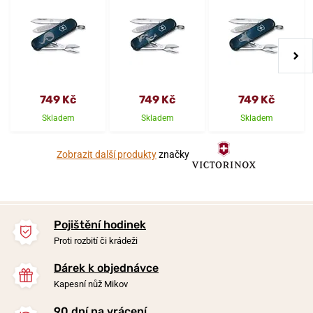
749 Kč
749 Kč
749 Kč
Skladem
Skladem
Skladem
Zobrazit další produkty
značky
Pojištění hodinek
Proti rozbití či krádeži
Dárek k objednávce
Kapesní nůž Mikov
90 dní na vrácení