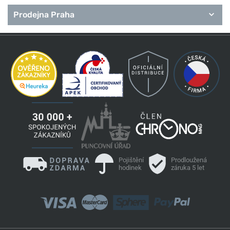
Prodejna Praha
Pojištění
Prodloužená
hodinek
záruka 5 let