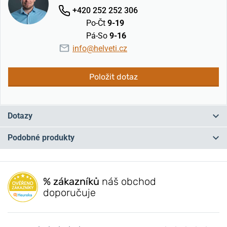
+420 252 252 306
Po-Čt
9-19
Pá-So
9-16
info@helveti.cz
Položit dotaz
Dotazy
Podobné produkty
Máte otázku? Zanechte nám komentář
NOVINKA
NOVINKA
NA PRODEJNĚ
NA PRODEJNĚ
Přidat dotaz
% zákazníků
náš obchod
doporučuje