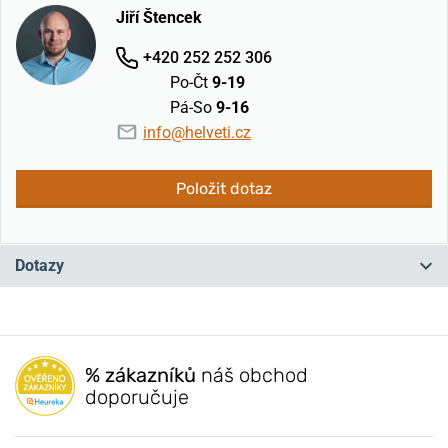
Jiří Štencek
+420 252 252 306
Po-Čt
9-19
Pá-So
9-16
info@helveti.cz
Položit dotaz
Dotazy
Máte otázku? Zanechte nám komentář
% zákazníků
náš obchod
Přidat dotaz
doporučuje