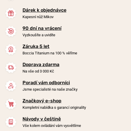
Dárek k objednávce
Kapesní nůž Mikov
90 dní na vrácení
Vyzkoušíte a uvidíte
Záruka 5 let
Nůž Victorinox Classic SD
Nůž Victorinox Classic SD
Boccia Titanium na 100 % věříme
Zodiac Exclusive Edition
Zodiac Exclusive Edition
Virgo 0.6223.2VIR
Pisces 0.6223.2PIS
Doprava zdarma
Na vše od 3 000 Kč
v úterý 11. 8. u vás
v úterý 11. 8. u vás
Skladem
Skladem
749 Kč
749 Kč
Poradí vám odborníci
Jsme specialisté na naše značky
Značkový e-shop
Kompletní nabídka s garancí originality
Návody v češtině
Vše kolem ovládání vám vysvětlíme