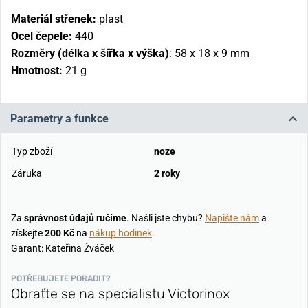
Materiál střenek:
plast
Ocel čepele:
440
Rozměry (délka x šířka x výška)
:
58 x 18 x 9 mm
Hmotnost:
21 g
Parametry a funkce
Typ zboží
noze
Záruka
2 roky
Za
správnost údajů ručíme
. Našli jste chybu?
Napište nám
a
získejte
200 Kč
na
nákup hodinek
.
Garant: Kateřina Žváček
POTŘEBUJETE PORADIT?
Obraťte se na specialistu Victorinox