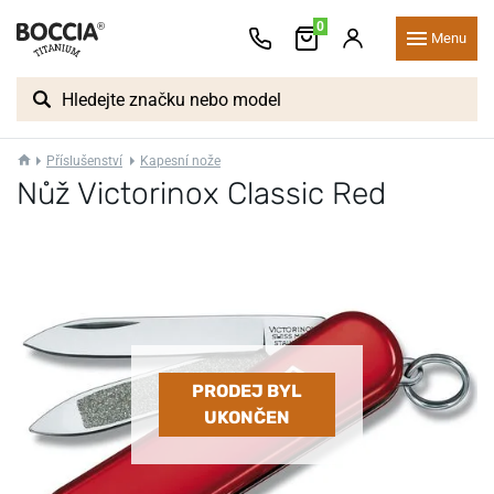
0
Menu
Příslušenství
Kapesní nože
Nůž Victorinox Classic Red
PRODEJ BYL
UKONČEN