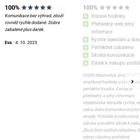
100%
100%
Komunikace bez výhrad, zboží
Krásné hodinky
rovněž rychle dodané. Dobre
Přehledný web plný
zabalené plus darek.
informací
Rychlé odeslání a dor
Eva
•
4. 10. 2025
Perfektně zabaleno
Skvělá komunikace
Dárek k nákupu potěši
Určitě doporučuji, prodávají
značkové hodinky s certifikát
perfektní kvalita. Eshop je
přehledný a plný informací,
objednávka dorazila rychle, 
celou dobu komunikoval přes
emaily. Potěšila prodloužená
záruka a kvalitní dárek k nák
Zboží bylo pečlivě zabaleno, b
němu všechny potřebné