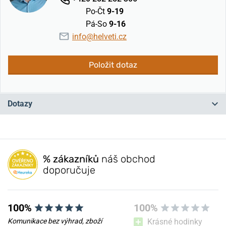
Po-Čt
9-19
Pá-So
9-16
info@helveti.cz
Položit dotaz
Dotazy
Máte otázku? Zanechte nám komentář
% zákazníků
náš obchod
Přidat dotaz
doporučuje
100%
100%
Komunikace bez výhrad, zboží
Krásné hodinky