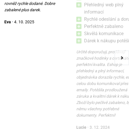
rovněž rychle dodané. Dobre
Přehledný web plný
zabalené plus darek.
informací
Rychlé odeslání a dor
Eva
•
4. 10. 2025
Perfektně zabaleno
Skvělá komunikace
Dárek k nákupu potěši
Určitě doporučuji, prodávají
značkové hodinky s certifikát
perfektní kvalita. Eshop je
přehledný a plný informací,
objednávka dorazila rychle, 
celou dobu komunikoval přes
emaily. Potěšila prodloužená
záruka a kvalitní dárek k nák
Zboží bylo pečlivě zabaleno, b
němu všechny potřebné
dokumenty. Perfektní!
Lucie
•
3. 12. 2024