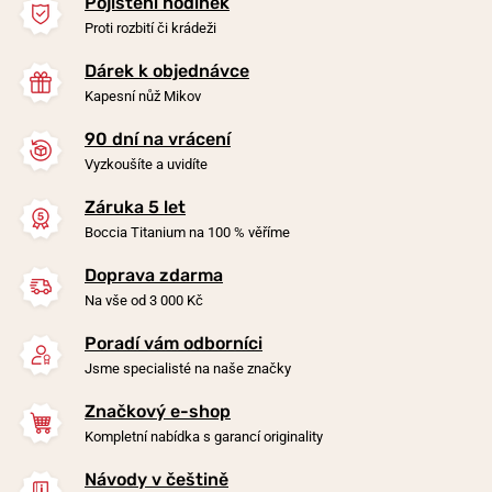
Pojištění hodinek
Proti rozbití či krádeži
Dárek k objednávce
Kapesní nůž Mikov
90 dní na vrácení
-20%
-20%
Vyzkoušíte a uvidíte
Záruka 5 let
Náušnice Boccia Titanium
Náušnice Boccia Titanium
Boccia Titanium na 100 % věříme
0581-02
0534-01
Doprava zdarma
v pondělí 10. 8. u vás
v pondělí 10. 8. u vás
Skladem
Skladem
Na vše od 3 000 Kč
1 590 Kč
1 590 Kč
1 272 Kč
1 272 Kč
Poradí vám odborníci
Jsme specialisté na naše značky
Značkový e-shop
Kompletní nabídka s garancí originality
Návody v češtině