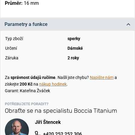
Průměr:
16 mm
Parametry a funkce
Typ zboží
sperky
Určení
Dámské
Záruka
2 roky
Za
správnost údajů ručíme
. Našli jste chybu?
Napište nám
a
získejte
200 Kč
na
nákup hodinek
.
Garant: Kateřina Žváček
POTŘEBUJETE PORADIT?
Obraťte se na specialistu Boccia Titanium
Jiří Štencek
+420 252 252 306