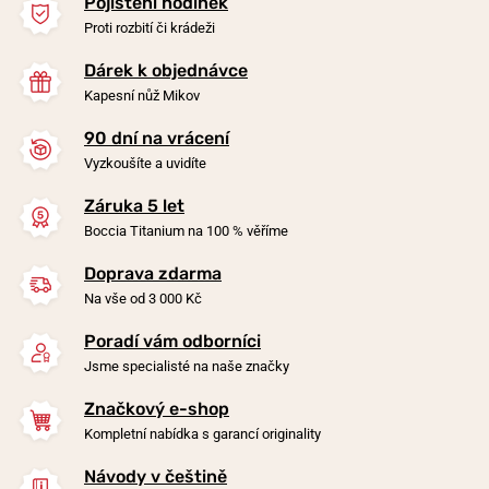
Pojištění hodinek
Proti rozbití či krádeži
Dárek k objednávce
Kapesní nůž Mikov
90 dní na vrácení
-20%
-20%
Vyzkoušíte a uvidíte
Záruka 5 let
Náušnice Boccia Titanium
Náušnice Boccia Titanium
Boccia Titanium na 100 % věříme
0581-02
0534-01
Doprava zdarma
v pondělí 10. 8. u vás
v pondělí 10. 8. u vás
Skladem
Skladem
Na vše od 3 000 Kč
1 590 Kč
1 590 Kč
1 272 Kč
1 272 Kč
Poradí vám odborníci
Jsme specialisté na naše značky
Značkový e-shop
Kompletní nabídka s garancí originality
Návody v češtině