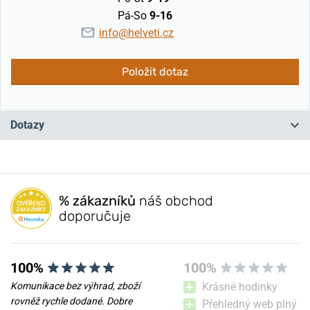
Pá-So
9-16
info@helveti.cz
Položit dotaz
Dotazy
Máte otázku? Zanechte nám komentář
% zákazníků
náš obchod
Přidat dotaz
doporučuje
100%
100%
Komunikace bez výhrad, zboží
Krásné hodinky
rovněž rychle dodané. Dobre
Přehledný web plný