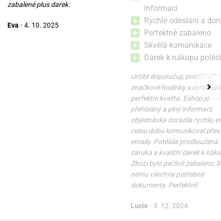
zabalené plus darek.
informací
Rychlé odeslání a dor
Eva
•
4. 10. 2025
Perfektně zabaleno
Skvělá komunikace
Dárek k nákupu potěši
Určitě doporučuji, prodávají
značkové hodinky s certifikát
perfektní kvalita. Eshop je
přehledný a plný informací,
objednávka dorazila rychle, 
celou dobu komunikoval přes
emaily. Potěšila prodloužená
záruka a kvalitní dárek k nák
Zboží bylo pečlivě zabaleno, b
němu všechny potřebné
dokumenty. Perfektní!
Lucie
•
3. 12. 2024