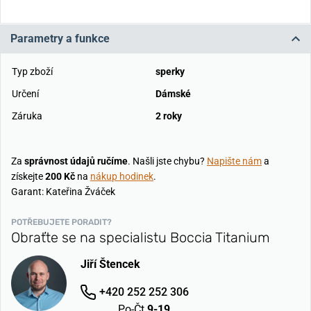
Parametry a funkce
Typ zboží
sperky
Určení
Dámské
Záruka
2 roky
Za
správnost údajů ručíme
. Našli jste chybu?
Napište nám
a
získejte
200 Kč
na
nákup hodinek
.
Garant: Kateřina Žváček
POTŘEBUJETE PORADIT?
Obraťte se na specialistu Boccia Titanium
Jiří Štencek
+420 252 252 306
Po-Čt
9-19