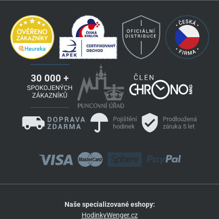
Pojištění
Prodloužená
hodinek
záruka 5 let
Naše specializované eshopy:
HodinkyWenger.cz