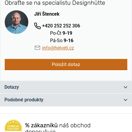
Obraťte se na specialistu Designhütte
Jiří Štencek
+420 252 252 306
Po-Čt
9-19
Pá-So
9-16
info@helveti.cz
Položit dotaz
Dotazy
Podobné produkty
Máte otázku? Zanechte nám komentář
NA PRODEJNĚ
NA PRODEJNĚ
Přidat dotaz
% zákazníků
náš obchod
doporučuje