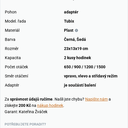
Pohon
adaptér
Model. řada
Tubix
Materiál
Plast
Barva
Černá
,
Šedá
Rozměr
23x13x19 cm
Kapacita
2 kusy hodinek
Počet otáček
650 / 900 / 1200 / 1500
Směr otáčení
vpravo, vlevo a střídavý režim
Adaptér
je součástí balení
Za
správnost údajů ručíme
. Našli jste chybu?
Napište nám
a
získejte
200 Kč
na
nákup hodinek
.
Garant: Kateřina Žváček
POTŘEBUJETE PORADIT?