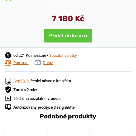
7 180 Kč
Přidat do košíku
od 221 Kč měsíčně •
Spočítat splátky
Porovnat
Dotaz
Certifikát
, český návod a krabička
Záruka
2 roky
90 dní na bezplatné
vrácení
Autorizovaný prodejce
Designhütte
Podobné produkty