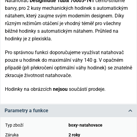
Natahovač
Designhütte Tubix 70005-141
černo-stříbrné
barvy, pro 2 kusy mechanických hodinek s automatickým
nátahem, který zaujme svým moderním designem. Díky
různým režimům otáčení je vhodný téměř pro všechny
běžné hodinky s automatickým nátahem. Průhled na
hodinky je z plexiskla.
Pro správnou funkci doporučujeme využívat natahovač
pouze u hodinek do maximální váhy 140 g. V opačném
případě (při překročení optimální váhy hodinek) se znatelně
zkracuje životnost natahovače.
Hodinky na obrázcích
nejsou
součástí prodeje.
Parametry a funkce
Typ zboží
boxy-natahovace
Záruka
2 roky