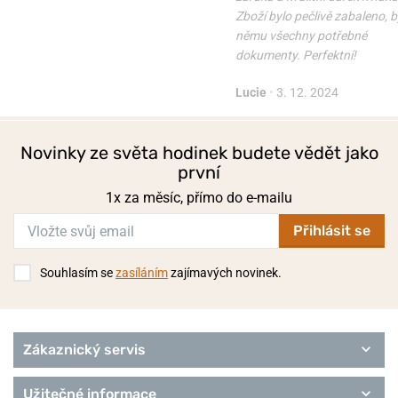
Zboží bylo pečlivě zabaleno, b
němu všechny potřebné
dokumenty. Perfektní!
Lucie
•
3. 12. 2024
Novinky ze světa hodinek budete vědět jako
první
1x za měsíc, přímo do e-mailu
Přihlásit se
Souhlasím se
zasíláním
zajímavých novinek.
Zákaznický servis
Užitečné informace