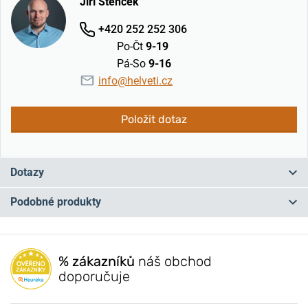
Jiří Štencek
+420 252 252 306
Po-Čt
9-19
Pá-So
9-16
info@helveti.cz
Položit dotaz
Dotazy
Podobné produkty
Máte otázku? Zanechte nám komentář
NA PRODEJNĚ
NA PRODEJNĚ
Přidat dotaz
% zákazníků
náš obchod
doporučuje