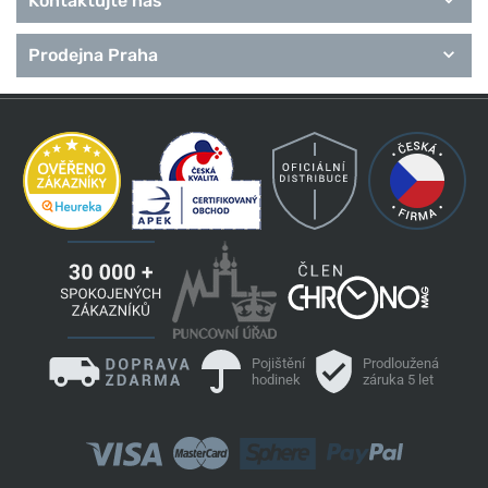
Kontaktujte nás
Prodejna Praha
Pojištění
Prodloužená
hodinek
záruka 5 let