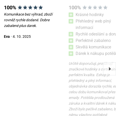
100%
100%
Komunikace bez výhrad, zboží
Krásné hodinky
rovněž rychle dodané. Dobre
Přehledný web plný
zabalené plus darek.
informací
Natahovač Designhütte
Natahovač Designhütte
Rychlé odeslání a dor
Eva
•
4. 10. 2025
Tubix 70005-140
Urban 70005-138
Perfektně zabaleno
Skvělá komunikace
v úterý 11. 8. u vás
v úterý 11. 8. u vás
Skladem
Skladem
Dárek k nákupu potěši
7 220 Kč
5 200 Kč
Určitě doporučuji, prodávají
značkové hodinky s certifikát
perfektní kvalita. Eshop je
přehledný a plný informací,
objednávka dorazila rychle, 
celou dobu komunikoval přes
emaily. Potěšila prodloužená
záruka a kvalitní dárek k nák
Zboží bylo pečlivě zabaleno, b
němu všechny potřebné