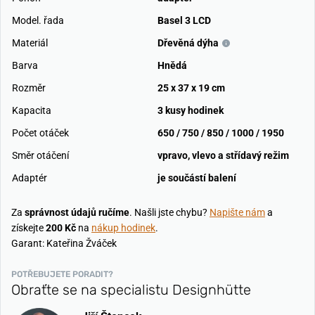
Model. řada
Basel 3 LCD
Materiál
Dřevěná dýha
Barva
Hnědá
Rozměr
25 x 37 x 19 cm
Kapacita
3 kusy hodinek
Počet otáček
650 / 750 / 850 / 1000 / 1950
Směr otáčení
vpravo, vlevo a střídavý režim
Adaptér
je součástí balení
Za
správnost údajů ručíme
. Našli jste chybu?
Napište nám
a
získejte
200 Kč
na
nákup hodinek
.
Garant: Kateřina Žváček
POTŘEBUJETE PORADIT?
Obraťte se na specialistu Designhütte