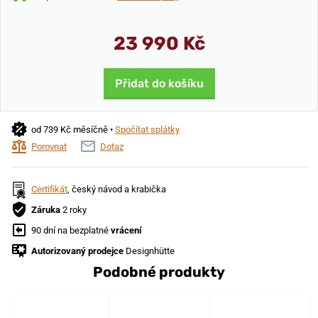
23 990 Kč
Přidat do košíku
od 739 Kč měsíčně •
Spočítat splátky
Porovnat
Dotaz
Certifikát
, český návod a krabička
Záruka
2 roky
90 dní na bezplatné
vrácení
Autorizovaný prodejce
Designhütte
Podobné produkty