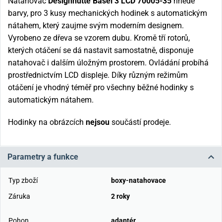
Natahovač
Designhütte Basel 3 LCD 70005-35
hnědé
barvy, pro 3 kusy mechanických hodinek s automatickým
nátahem, který zaujme svým moderním designem.
Vyrobeno ze dřeva se vzorem dubu. Kromě tří rotorů,
kterých otáčení se dá nastavit samostatně, disponuje
natahovač i dalším úložným prostorem. Ovládání probíhá
prostřednictvím LCD displeje. Díky různým režimům
otáčení je vhodný téměř pro všechny běžné hodinky s
automatickým nátahem.
Hodinky na obrázcích
nejsou
součástí prodeje.
Parametry a funkce
Typ zboží
boxy-natahovace
Záruka
2 roky
Pohon
adaptér