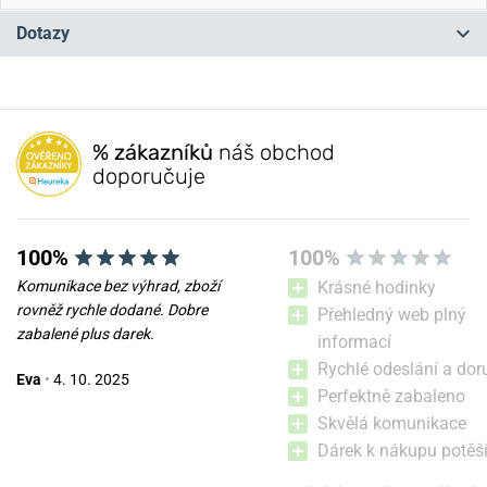
Dotazy
Máte otázku? Zanechte nám komentář
% zákazníků
náš obchod
Přidat dotaz
doporučuje
100%
100%
Komunikace bez výhrad, zboží
Krásné hodinky
rovněž rychle dodané. Dobre
Přehledný web plný
zabalené plus darek.
informací
Rychlé odeslání a dor
Eva
•
4. 10. 2025
Perfektně zabaleno
Skvělá komunikace
Dárek k nákupu potěši