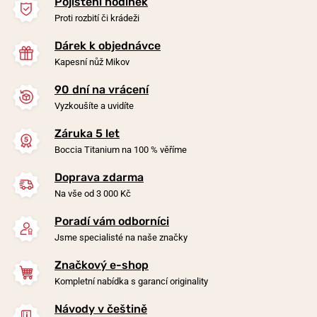
Pojištění hodinek
Proti rozbití či krádeži
Dárek k objednávce
Kapesní nůž Mikov
90 dní na vrácení
-20%
-20%
Vyzkoušíte a uvidíte
Záruka 5 let
Náramek Boccia Titanium
Náramek Boccia Titanium
Boccia Titanium na 100 % věříme
0347-05
0395-0536
Doprava zdarma
v pondělí 10. 8. u vás
v pondělí 10. 8. u vás
Skladem
Skladem
Na vše od 3 000 Kč
1 290 Kč
1 190 Kč
1 032 Kč
952 Kč
Poradí vám odborníci
Jsme specialisté na naše značky
Značkový e-shop
Kompletní nabídka s garancí originality
Návody v češtině