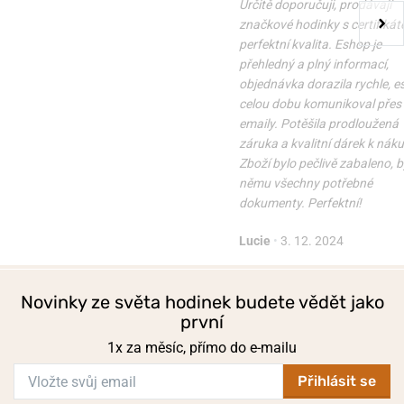
Určitě doporučuji, prodávají
značkové hodinky s certifikát
perfektní kvalita. Eshop je
přehledný a plný informací,
objednávka dorazila rychle, 
celou dobu komunikoval přes
emaily. Potěšila prodloužená
záruka a kvalitní dárek k nák
Zboží bylo pečlivě zabaleno, b
němu všechny potřebné
dokumenty. Perfektní!
Lucie
•
3. 12. 2024
Novinky ze světa hodinek budete vědět jako
první
1x za měsíc, přímo do e-mailu
Přihlásit se