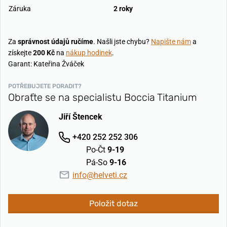
Záruka
2 roky
Za
správnost údajů ručíme
. Našli jste chybu?
Napište nám
a
získejte
200 Kč
na
nákup hodinek
.
Garant: Kateřina Žváček
POTŘEBUJETE PORADIT?
Obraťte se na specialistu Boccia Titanium
Jiří Štencek
+420 252 252 306
Po-Čt
9-19
Pá-So
9-16
info@helveti.cz
Položit dotaz