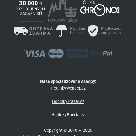
Pojištění
Prodloužená
hodinek
záruka 5 let
Naše specializované eshopy:
HodinkyWenger.cz
HodinkyTraser.cz
HodinkyBoccia.cz
Copyright © 2010 — 2026