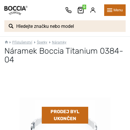
0
Menu
Příslušenství
Šperky
Náramky
Náramek Boccia Titanium 0384-
04
PRODEJ BYL
UKONČEN