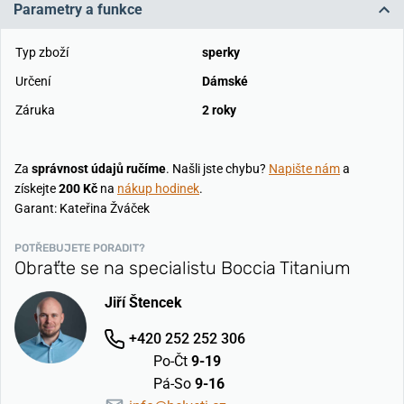
Parametry a funkce
Typ zboží
sperky
Určení
Dámské
Záruka
2 roky
Za
správnost údajů ručíme
. Našli jste chybu?
Napište nám
a
získejte
200 Kč
na
nákup hodinek
.
Garant: Kateřina Žváček
POTŘEBUJETE PORADIT?
Obraťte se na specialistu Boccia Titanium
Jiří Štencek
+420 252 252 306
Po-Čt
9-19
Pá-So
9-16