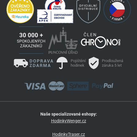
Pojištění
Prodloužená
hodinek
záruka 5 let
Naše specializované eshopy:
HodinkyWenger.cz
HodinkyTraser.cz