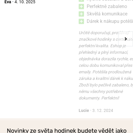
Eva
•
4. 10. 2025
Perfektně zabaleno
Skvělá komunikace
Dárek k nákupu potěši
Určitě doporučuji, prodávají
značkové hodinky s certifikát
perfektní kvalita. Eshop je
přehledný a plný informací,
objednávka dorazila rychle, 
celou dobu komunikoval přes
emaily. Potěšila prodloužená
záruka a kvalitní dárek k nák
Zboží bylo pečlivě zabaleno, b
němu všechny potřebné
dokumenty. Perfektní!
Lucie
•
3. 12. 2024
Novinky ze světa hodinek budete vědět jako