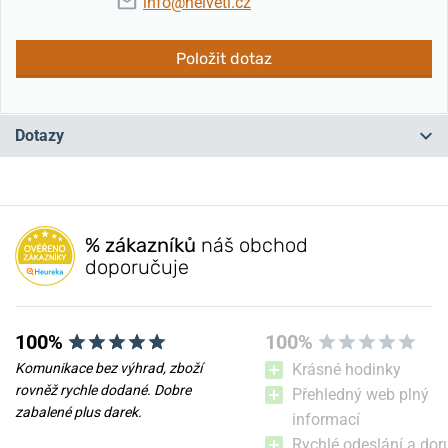
info@helveti.cz
Položit dotaz
Dotazy
Máte otázku? Zanechte nám komentář
% zákazníků
náš obchod
Přidat dotaz
doporučuje
100%
100%
Komunikace bez výhrad, zboží
Krásné hodinky
rovněž rychle dodané. Dobre
Přehledný web plný
zabalené plus darek.
informací
Rychlé odeslání a dor