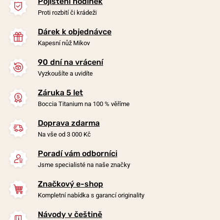
Pojištění hodinek
Proti rozbití či krádeži
Dárek k objednávce
Kapesní nůž Mikov
90 dní na vrácení
-20%
-20%
Vyzkoušíte a uvidíte
Záruka 5 let
Náramek Boccia Titanium
Náramek Boccia Titanium
Boccia Titanium na 100 % věříme
0347-05
0395-0536
Doprava zdarma
v úterý 11. 8. u vás
v úterý 11. 8. u vás
Skladem
Skladem
Na vše od 3 000 Kč
1 290 Kč
1 190 Kč
1 032 Kč
952 Kč
Poradí vám odborníci
Jsme specialisté na naše značky
Značkový e-shop
Kompletní nabídka s garancí originality
Návody v češtině