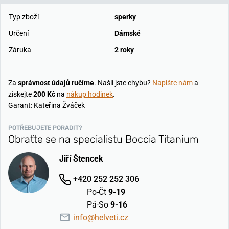
Typ zboží
sperky
Určení
Dámské
Záruka
2 roky
Za
správnost údajů ručíme
. Našli jste chybu?
Napište nám
a
získejte
200 Kč
na
nákup hodinek
.
Garant: Kateřina Žváček
POTŘEBUJETE PORADIT?
Obraťte se na specialistu Boccia Titanium
Jiří Štencek
+420 252 252 306
Po-Čt
9-19
Pá-So
9-16
info@helveti.cz