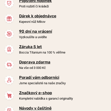
Pojištění hodinek
Proti rozbití či krádeži
Dárek k objednávce
Kapesní nůž Mikov
90 dní na vrácení
-20%
-20%
Vyzkoušíte a uvidíte
Záruka 5 let
Náramek Boccia Titanium
Náramek Boccia Titanium
Boccia Titanium na 100 % věříme
0347-05
0395-0536
Doprava zdarma
v pondělí 10. 8. u vás
v pondělí 10. 8. u vás
Skladem
Skladem
Na vše od 3 000 Kč
1 290 Kč
1 190 Kč
1 032 Kč
952 Kč
Poradí vám odborníci
Jsme specialisté na naše značky
Značkový e-shop
Kompletní nabídka s garancí originality
Návody v češtině