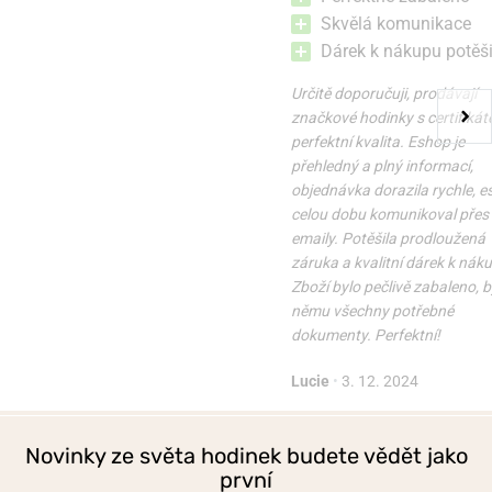
Skvělá komunikace
Dárek k nákupu potěši
Určitě doporučuji, prodávají
značkové hodinky s certifikát
perfektní kvalita. Eshop je
přehledný a plný informací,
objednávka dorazila rychle, 
celou dobu komunikoval přes
emaily. Potěšila prodloužená
záruka a kvalitní dárek k nák
Zboží bylo pečlivě zabaleno, b
němu všechny potřebné
dokumenty. Perfektní!
Lucie
•
3. 12. 2024
Novinky ze světa hodinek budete vědět jako
první