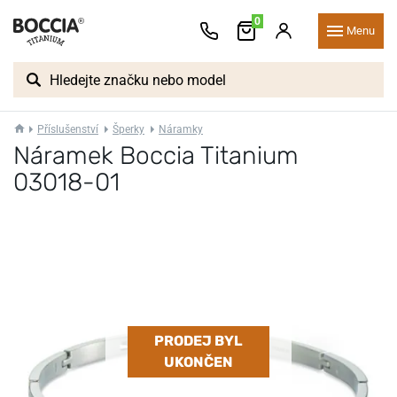
0
Menu
Příslušenství
Šperky
Náramky
Náramek Boccia Titanium
03018-01
PRODEJ BYL
UKONČEN