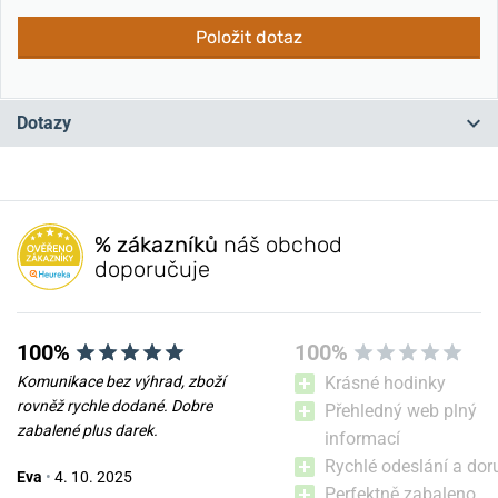
Položit dotaz
Dotazy
Máte otázku? Zanechte nám komentář
% zákazníků
náš obchod
Přidat dotaz
doporučuje
100%
100%
Komunikace bez výhrad, zboží
Krásné hodinky
rovněž rychle dodané. Dobre
Přehledný web plný
zabalené plus darek.
informací
Rychlé odeslání a dor
Eva
•
4. 10. 2025
Perfektně zabaleno