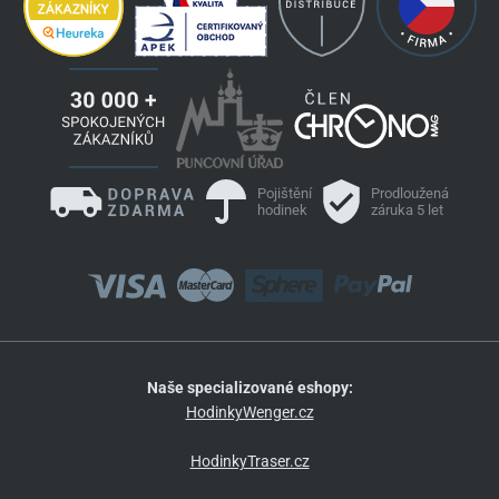
Pojištění
Prodloužená
hodinek
záruka 5 let
Naše specializované eshopy:
HodinkyWenger.cz
HodinkyTraser.cz