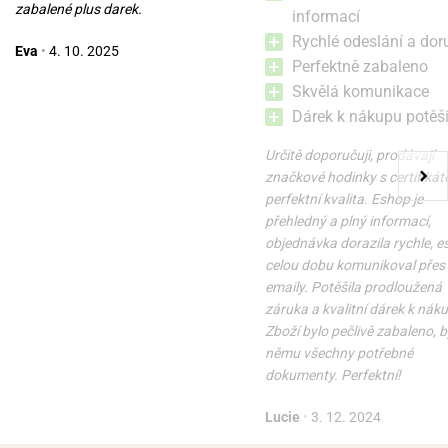
zabalené plus darek.
informací
Rychlé odeslání a dor
Eva
•
4. 10. 2025
Perfektně zabaleno
Skvělá komunikace
Dárek k nákupu potěši
Určitě doporučuji, prodávají
značkové hodinky s certifikát
perfektní kvalita. Eshop je
přehledný a plný informací,
objednávka dorazila rychle, 
celou dobu komunikoval přes
emaily. Potěšila prodloužená
záruka a kvalitní dárek k nák
Zboží bylo pečlivě zabaleno, b
němu všechny potřebné
dokumenty. Perfektní!
Lucie
•
3. 12. 2024