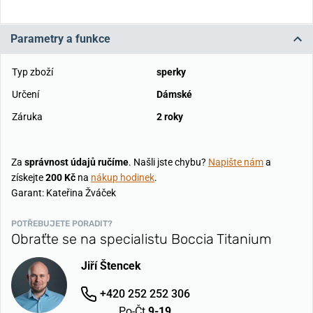
Parametry a funkce
Typ zboží
sperky
Určení
Dámské
Záruka
2 roky
Za
správnost údajů ručíme
. Našli jste chybu?
Napište nám
a
získejte
200 Kč
na
nákup hodinek
.
Garant: Kateřina Žváček
POTŘEBUJETE PORADIT?
Obraťte se na specialistu Boccia Titanium
Jiří Štencek
+420 252 252 306
Po-Čt
9-19