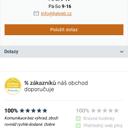
Pá-So
9-16
info@helveti.cz
Položit dotaz
Dotazy
Máte otázku? Zanechte nám komentář
% zákazníků
náš obchod
Přidat dotaz
doporučuje
100%
100%
Komunikace bez výhrad, zboží
Krásné hodinky
rovněž rychle dodané. Dobre
Přehledný web plný