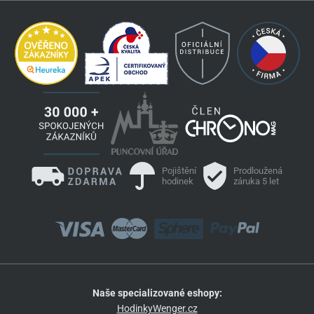
Pojištění
Prodloužená
hodinek
záruka 5 let
Naše specializované eshopy:
HodinkyWenger.cz