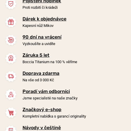
Pojištění hodinek
Proti rozbití či krádeži
Dárek k objednávce
Kapesní nůž Mikov
90 dní na vrácení
-20%
-20%
Vyzkoušíte a uvidíte
Záruka 5 let
Náhrdelník Boccia Titanium
Náhrdelník Boccia Titanium
Boccia Titanium na 100 % věříme
0858-01
0843-03
Doprava zdarma
v úterý 11. 8. u vás
v úterý 11. 8. u vás
Skladem
Skladem
Na vše od 3 000 Kč
990 Kč
1 490 Kč
792 Kč
1 192 Kč
Poradí vám odborníci
Jsme specialisté na naše značky
Značkový e-shop
Kompletní nabídka s garancí originality
Návody v češtině