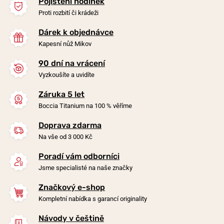
Pojištění hodinek
Proti rozbití či krádeži
Dárek k objednávce
Kapesní nůž Mikov
90 dní na vrácení
-20%
-20%
Vyzkoušíte a uvidíte
Záruka 5 let
Náhrdelník Boccia Titanium
Náhrdelník Boccia Titanium
Boccia Titanium na 100 % věříme
0858-01
0843-03
Doprava zdarma
zítra 7. 8. u vás
zítra 7. 8. u vás
Skladem
Skladem
Na vše od 3 000 Kč
990 Kč
1 490 Kč
792 Kč
1 192 Kč
Poradí vám odborníci
Jsme specialisté na naše značky
Značkový e-shop
Kompletní nabídka s garancí originality
Návody v češtině