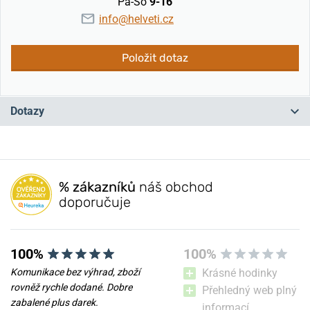
Pá-So
9-16
info@helveti.cz
Položit dotaz
Dotazy
Máte otázku? Zanechte nám komentář
% zákazníků
náš obchod
Přidat dotaz
doporučuje
100%
100%
Komunikace bez výhrad, zboží
Krásné hodinky
rovněž rychle dodané. Dobre
Přehledný web plný
zabalené plus darek.
informací