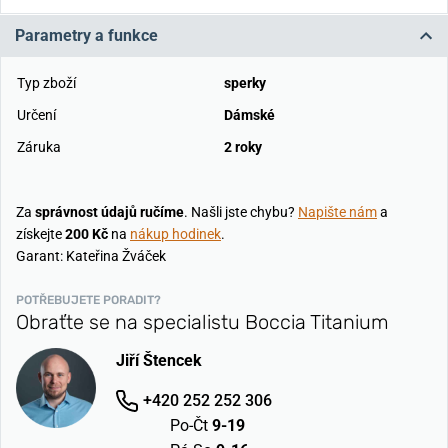
Parametry a funkce
Typ zboží
sperky
Určení
Dámské
Záruka
2 roky
Za
správnost údajů ručíme
. Našli jste chybu?
Napište nám
a
získejte
200 Kč
na
nákup hodinek
.
Garant: Kateřina Žváček
POTŘEBUJETE PORADIT?
Obraťte se na specialistu Boccia Titanium
Jiří Štencek
+420 252 252 306
Po-Čt
9-19