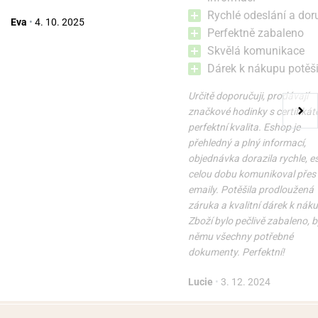
Rychlé odeslání a dor
Eva
•
4. 10. 2025
Perfektně zabaleno
Skvělá komunikace
Dárek k nákupu potěši
Určitě doporučuji, prodávají
značkové hodinky s certifikát
perfektní kvalita. Eshop je
přehledný a plný informací,
objednávka dorazila rychle, 
celou dobu komunikoval přes
emaily. Potěšila prodloužená
záruka a kvalitní dárek k nák
Zboží bylo pečlivě zabaleno, b
němu všechny potřebné
dokumenty. Perfektní!
Lucie
•
3. 12. 2024