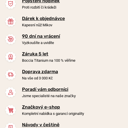
Pojištění hodinek
Proti rozbití či krádeži
Dárek k objednávce
Kapesní nůž Mikov
90 dní na vrácení
-20%
-20%
Vyzkoušíte a uvidíte
Záruka 5 let
Náhrdelník Boccia Titanium
Náhrdelník Boccia Titanium
Boccia Titanium na 100 % věříme
0858-01
0843-03
Doprava zdarma
zítra 7. 8. u vás
zítra 7. 8. u vás
Skladem
Skladem
Na vše od 3 000 Kč
990 Kč
1 490 Kč
792 Kč
1 192 Kč
Poradí vám odborníci
Jsme specialisté na naše značky
Značkový e-shop
Kompletní nabídka s garancí originality
Návody v češtině