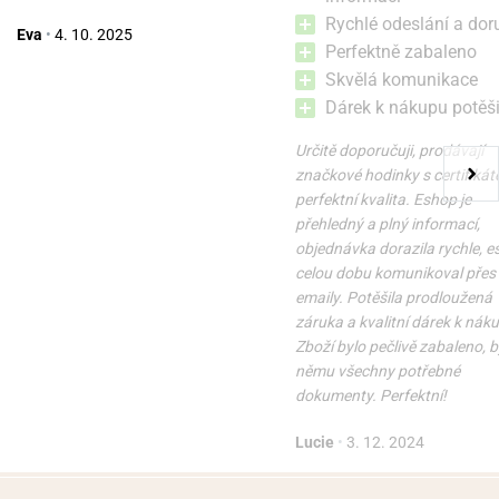
Rychlé odeslání a dor
Eva
•
4. 10. 2025
Perfektně zabaleno
Skvělá komunikace
Dárek k nákupu potěši
Určitě doporučuji, prodávají
značkové hodinky s certifikát
perfektní kvalita. Eshop je
přehledný a plný informací,
objednávka dorazila rychle, 
celou dobu komunikoval přes
emaily. Potěšila prodloužená
záruka a kvalitní dárek k nák
Zboží bylo pečlivě zabaleno, b
němu všechny potřebné
dokumenty. Perfektní!
Lucie
•
3. 12. 2024