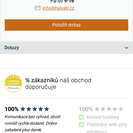
Pá-So
9-16
info@helveti.cz
Položit dotaz
Dotazy
Máte otázku? Zanechte nám komentář
% zákazníků
náš obchod
Přidat dotaz
doporučuje
100%
100%
Komunikace bez výhrad, zboží
Krásné hodinky
rovněž rychle dodané. Dobre
Přehledný web plný
zabalené plus darek.
informací