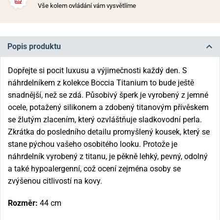
Vše kolem ovládání vám vysvětlíme
Popis produktu
Dopřejte si pocit luxusu a výjimečnosti každý den. S
náhrdelníkem z kolekce Boccia Titanium to bude ještě
snadnější, než se zdá. Působivý šperk je vyrobený z jemné
ocele, potažený silikonem a zdobený titanovým přívěskem
se žlutým zlacením, který ozvláštňuje sladkovodní perla.
Zkrátka do posledního detailu promyšlený kousek, který se
stane pýchou vašeho osobitého looku. Protože je
náhrdelník vyrobený z titanu, je pěkně lehký, pevný, odolný
a také hypoalergenní, což ocení zejména osoby se
zvýšenou citlivostí na kovy.
Rozměr:
44 cm