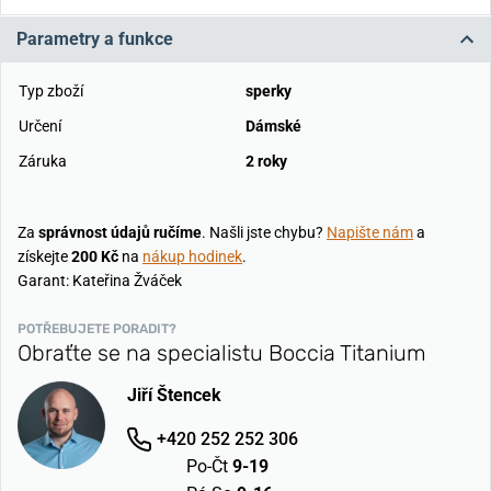
Parametry a funkce
Typ zboží
sperky
Určení
Dámské
Záruka
2 roky
Za
správnost údajů ručíme
. Našli jste chybu?
Napište nám
a
získejte
200 Kč
na
nákup hodinek
.
Garant: Kateřina Žváček
POTŘEBUJETE PORADIT?
Obraťte se na specialistu Boccia Titanium
Jiří Štencek
+420 252 252 306
Po-Čt
9-19