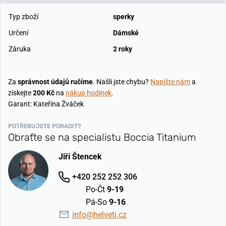
Typ zboží
sperky
Určení
Dámské
Záruka
2 roky
Za
správnost údajů ručíme
. Našli jste chybu?
Napište nám
a
získejte
200 Kč
na
nákup hodinek
.
Garant: Kateřina Žváček
POTŘEBUJETE PORADIT?
Obraťte se na specialistu Boccia Titanium
Jiří Štencek
+420 252 252 306
Po-Čt
9-19
Pá-So
9-16
info@helveti.cz