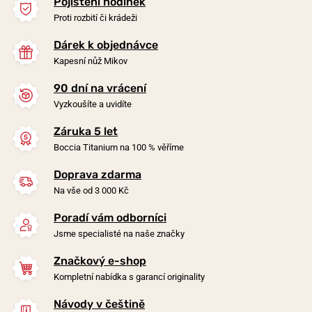
Pojištění hodinek
Proti rozbití či krádeži
Dárek k objednávce
Kapesní nůž Mikov
90 dní na vrácení
-20%
-20%
Vyzkoušíte a uvidíte
Záruka 5 let
Náhrdelník Boccia Titanium
Náhrdelník Boccia Titanium
Boccia Titanium na 100 % věříme
0858-01
0843-03
Doprava zdarma
v pondělí 10. 8. u vás
v pondělí 10. 8. u vás
Skladem
Skladem
Na vše od 3 000 Kč
990 Kč
1 490 Kč
792 Kč
1 192 Kč
Poradí vám odborníci
Jsme specialisté na naše značky
Značkový e-shop
Kompletní nabídka s garancí originality
Návody v češtině