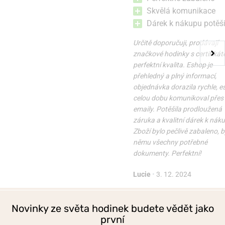
Skvělá komunikace
Dárek k nákupu potěši
Určitě doporučuji, prodávají
značkové hodinky s certifikát
perfektní kvalita. Eshop je
přehledný a plný informací,
objednávka dorazila rychle, 
celou dobu komunikoval přes
emaily. Potěšila prodloužená
záruka a kvalitní dárek k nák
Zboží bylo pečlivě zabaleno, b
němu všechny potřebné
dokumenty. Perfektní!
Lucie
•
3. 12. 2024
Novinky ze světa hodinek budete vědět jako
první