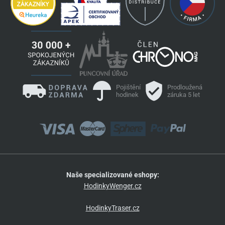
Pojištění
Prodloužená
hodinek
záruka 5 let
Naše specializované eshopy:
HodinkyWenger.cz
HodinkyTraser.cz