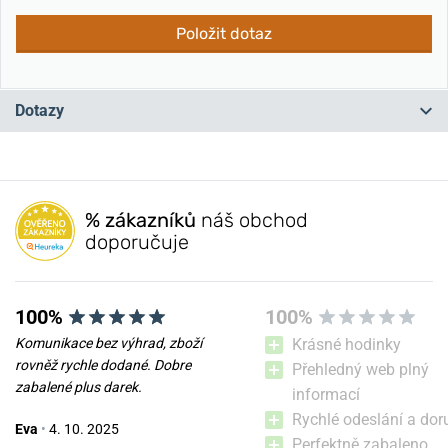
Položit dotaz
Dotazy
Máte otázku? Zanechte nám komentář
% zákazníků
náš obchod
Přidat dotaz
doporučuje
100%
100%
Komunikace bez výhrad, zboží
Krásné hodinky
rovněž rychle dodané. Dobre
Přehledný web plný
zabalené plus darek.
informací
Rychlé odeslání a dor
Eva
•
4. 10. 2025
Perfektně zabaleno