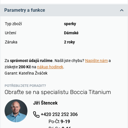
Parametry a funkce
Typ zboží
sperky
Určení
Dámské
Záruka
2 roky
Za
správnost údajů ručíme
. Našli jste chybu?
Napište nám
a
získejte
200 Kč
na
nákup hodinek
.
Garant: Kateřina Žváček
POTŘEBUJETE PORADIT?
Obraťte se na specialistu Boccia Titanium
Jiří Štencek
+420 252 252 306
Po-Čt
9-19