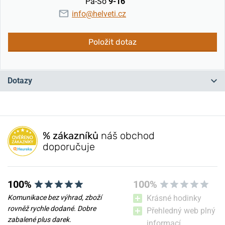
Pá-So
9-16
info@helveti.cz
Položit dotaz
Dotazy
Máte otázku? Zanechte nám komentář
% zákazníků
náš obchod
Přidat dotaz
doporučuje
100%
100%
Komunikace bez výhrad, zboží
Krásné hodinky
rovněž rychle dodané. Dobre
Přehledný web plný
zabalené plus darek.
informací