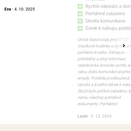
Rychlé odeslání a dor
Eva
•
4. 10. 2025
Perfektně zabaleno
Skvělá komunikace
Dárek k nákupu potěši
Určitě doporučuji, prodávají
značkové hodinky s certifikát
perfektní kvalita. Eshop je
přehledný a plný informací,
objednávka dorazila rychle, 
celou dobu komunikoval přes
emaily. Potěšila prodloužená
záruka a kvalitní dárek k nák
Zboží bylo pečlivě zabaleno, b
němu všechny potřebné
dokumenty. Perfektní!
Lucie
•
3. 12. 2024