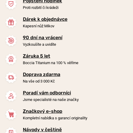
Pojištění hodinek
Proti rozbití či krádeži
Dárek k objednávce
Kapesní nůž Mikov
90 dní na vrácení
-20%
-20%
Vyzkoušíte a uvidíte
Záruka 5 let
Náhrdelník Boccia Titanium
Náhrdelník Boccia Titanium
Boccia Titanium na 100 % věříme
0858-01
0843-03
Doprava zdarma
v úterý 11. 8. u vás
v úterý 11. 8. u vás
Skladem
Skladem
Na vše od 3 000 Kč
990 Kč
1 490 Kč
792 Kč
1 192 Kč
Poradí vám odborníci
Jsme specialisté na naše značky
Značkový e-shop
Kompletní nabídka s garancí originality
Návody v češtině