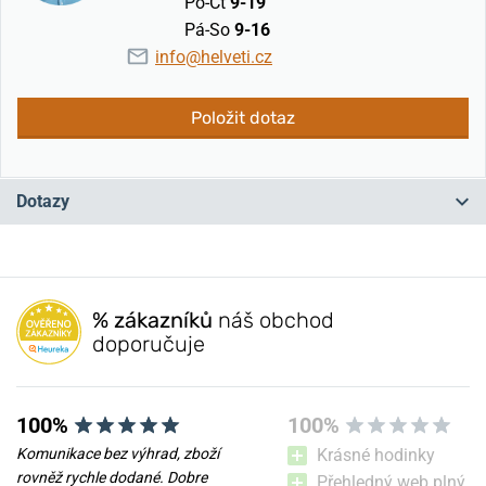
Po-Čt
9-19
Pá-So
9-16
info@helveti.cz
Položit dotaz
Dotazy
Máte otázku? Zanechte nám komentář
% zákazníků
náš obchod
Přidat dotaz
doporučuje
100%
100%
Komunikace bez výhrad, zboží
Krásné hodinky
rovněž rychle dodané. Dobre
Přehledný web plný