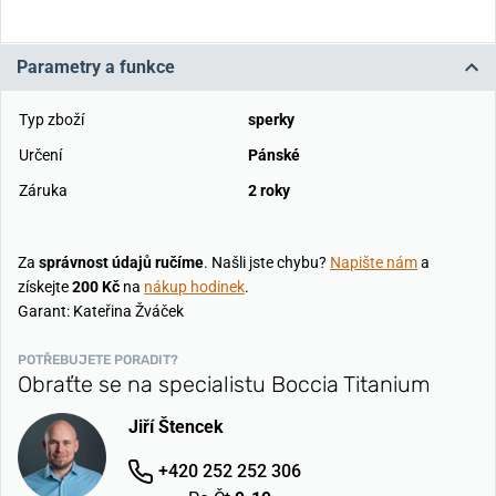
Parametry a funkce
Typ zboží
sperky
Určení
Pánské
Záruka
2 roky
Za
správnost údajů ručíme
. Našli jste chybu?
Napište nám
a
získejte
200 Kč
na
nákup hodinek
.
Garant: Kateřina Žváček
POTŘEBUJETE PORADIT?
Obraťte se na specialistu Boccia Titanium
Jiří Štencek
+420 252 252 306