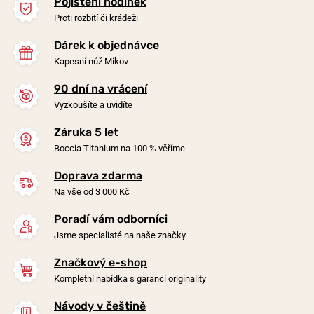
Pojištění hodinek
Proti rozbití či krádeži
Dárek k objednávce
Kapesní nůž Mikov
90 dní na vrácení
Vyzkoušíte a uvidíte
Záruka 5 let
Boccia Titanium 3629-02
Boccia Titanium 3734-02
Boccia Titanium na 100 % věříme
Doprava zdarma
v úterý 11. 8. u vás
v úterý 11. 8. u vás
Skladem
Skladem
Na vše od 3 000 Kč
3 690 Kč
4 990 Kč
Poradí vám odborníci
Jsme specialisté na naše značky
Značkový e-shop
Kompletní nabídka s garancí originality
Návody v češtině