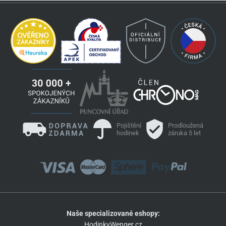
Pojištění
Prodloužená
hodinek
záruka 5 let
Naše specializované eshopy:
HodinkyWenger.cz