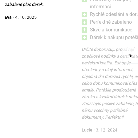
zabalené plus darek.
informací
Rychlé odeslání a dor
Eva
•
4. 10. 2025
Perfektně zabaleno
Skvělá komunikace
Dárek k nákupu potěši
Určitě doporučuji, prodávají
značkové hodinky s certifikát
perfektní kvalita. Eshop je
přehledný a plný informací,
objednávka dorazila rychle, 
celou dobu komunikoval přes
emaily. Potěšila prodloužená
záruka a kvalitní dárek k nák
Zboží bylo pečlivě zabaleno, b
němu všechny potřebné
dokumenty. Perfektní!
Lucie
•
3. 12. 2024