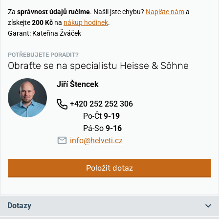
Za
správnost údajů ručíme
. Našli jste chybu?
Napište nám
a
získejte
200 Kč
na
nákup hodinek
.
Garant: Kateřina Žváček
POTŘEBUJETE PORADIT?
Obraťte se na specialistu Heisse & Söhne
Jiří Štencek
+420 252 252 306
Po-Čt
9-19
Pá-So
9-16
info@helveti.cz
Položit dotaz
Dotazy