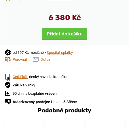
6 380 Kč
Přidat do košíku
od 197 Kč měsíčně •
Spočítat splátky
Porovnat
Dotaz
Certifikát
, český návod a krabička
Záruka
2 roky
90 dní na bezplatné
vrácení
Autorizovaný prodejce
Heisse & Söhne
Podobné produkty