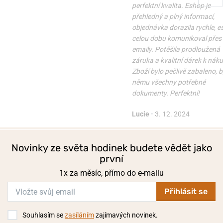
perfektní kvalita. Eshop je
přehledný a plný informací,
objednávka dorazila rychle, 
celou dobu komunikoval přes
emaily. Potěšila prodloužená
záruka a kvalitní dárek k nák
Zboží bylo pečlivě zabaleno, b
němu všechny potřebné
dokumenty. Perfektní!
Lucie
•
3. 12. 2024
Novinky ze světa hodinek budete vědět jako
první
1x za měsíc, přímo do e-mailu
Přihlásit se
Souhlasím se
zasíláním
zajímavých novinek.