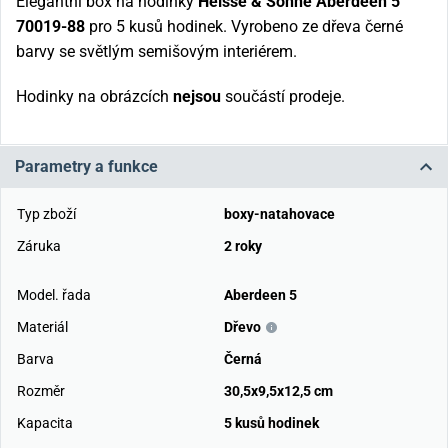
Elegantní box na hodinky
Heisse & Söhne Aberdeen 5
70019-88
pro 5 kusů hodinek. Vyrobeno ze dřeva černé
barvy se světlým semišovým interiérem.
Hodinky na obrázcích
nejsou
součástí prodeje.
Parametry a funkce
Typ zboží
boxy-natahovace
Záruka
2 roky
Model. řada
Aberdeen 5
Materiál
Dřevo
Barva
Černá
Rozměr
30,5x9,5x12,5 cm
Kapacita
5 kusů hodinek