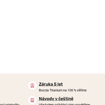
1 850 Kč
1 850 Kč
1 450 Kč
Skladem
Skladem
Skladem
Záruka 5 let
Boccia Titanium na 100 % věříme
Návody v češtině
cí originality
Vše kolem ovládání vám vysvětlíme