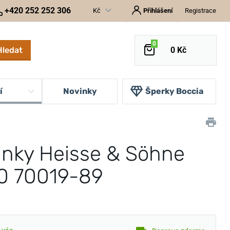
+420 252 252 306
Kč
Přihlášení
Registrace
0
Hledat
0 Kč
í
Novinky
Šperky Boccia
inky Heisse & Söhne
0 70019-89