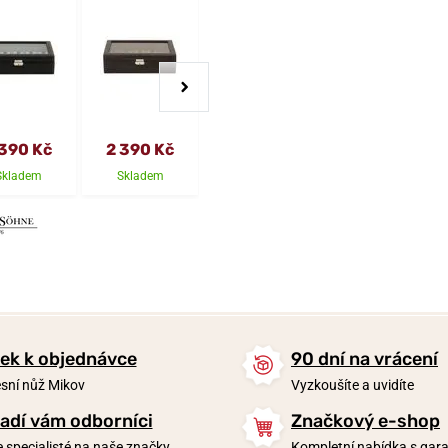
 390 Kč
2 390 Kč
1 520 Kč
1 850 Kč
Skladem
Skladem
Skladem
Skladem
ek k objednávce
90 dní na vrácení
sní nůž Mikov
Vyzkoušíte a uvidíte
adí vám odborníci
Značkový e-shop
 specialisté na naše značky
Kompletní nabídka s garan