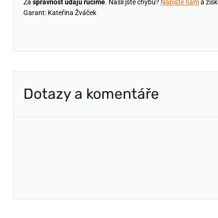
Za
správnost údajů ručíme
. Našli jste chybu?
Napište nám
a získ
Garant: Kateřina Žváček
Dotazy a komentáře