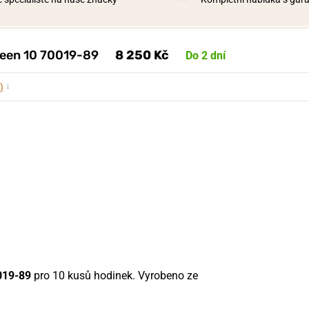
deen 10 70019-89
8 250 Kč
Do 2 dní
↓
)
019-89
pro 10 kusů hodinek. Vyrobeno ze