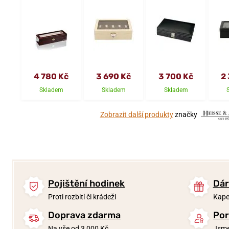
4 780 Kč
3 690 Kč
3 700 Kč
2
Skladem
Skladem
Skladem
Zobrazit další produkty
značky
Pojištění hodinek
Dár
Proti rozbití či krádeži
Kape
Doprava zdarma
Por
Na vše od 3 000 Kč
Jsme