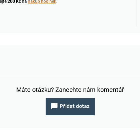
ejte
200 Kč
na
nákup hodinek
.
Máte otázku? Zanechte nám komentář
Přidat dotaz