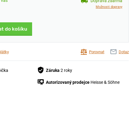
u vás
Doprava zdarma
Možnosti dopravy
at do košíku
plátky
Porovnat
Dotaz
bička
Záruka
2 roky
Autorizovaný prodejce
Heisse & Söhne