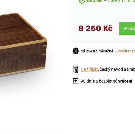
Do 2 dní
— v úterý 11. 8. 
8 250 Kč
Přid
od 254 Kč měsíčně •
Spočítat s
Certifikát
, český návod a kra
90 dní na bezplatné
vrácení