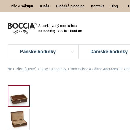
Vše o nákupu
O nás
Pražská prodejna
Kontakt
Blog
|
H
Autorizovaný specialista
na hodinky Boccia Titanium
Pánské hodinky
Dámské hodinky
Příslušenství
Boxy na hodinky
Box Heisse & Söhne Aberdeen 10 70