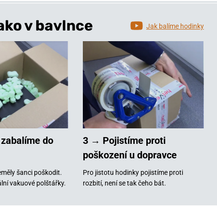
ako v bavlnce
Jak balíme hodinky
 zabalíme do
3 → Pojistíme proti
poškození u dopravce
měly šanci poškodit.
Pro jistotu hodinky pojistíme proti
lní vakuové polštářky.
rozbití, není se tak čeho bát.