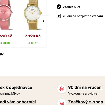
Záruka
5 let
90 dní na bezplatné
vrácení
 690 Kč
3 190 Kč
2 590 Kč
3 490 Kč
Skladem
Skladem
Skladem
Skladem
ek k objednávce
90 dní na vrácení
sní nůž Mikov
Vyzkoušíte a uvidíte
adí vám odborníci
Značkový e-shop