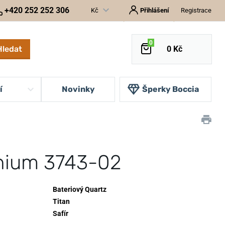
+420 252 252 306
Kč
Přihlášení
Registrace
0
Hledat
0 Kč
í
Novinky
Šperky Boccia
anium 3743-02
Bateriový Quartz
Titan
Safír