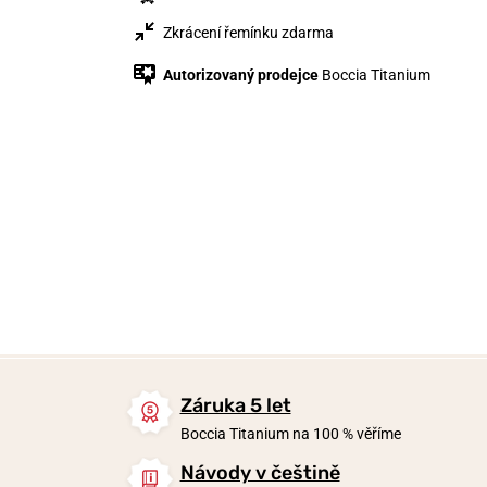
Zkrácení řemínku zdarma
Autorizovaný prodejce
Boccia Titanium
1 790 Kč
3 990 Kč
3 190 Kč
Skladem
Skladem
Skladem
Záruka 5 let
Boccia Titanium na 100 % věříme
Návody v češtině