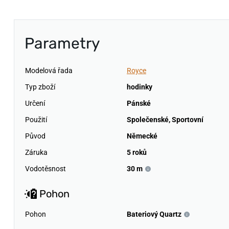
Parametry
Modelová řada
Royce
Typ zboží
hodinky
Určení
Pánské
Použití
Společenské
,
Sportovní
Původ
Německé
Záruka
5 roků
Vodotěsnost
30 m
Pohon
Pohon
Bateriový Quartz