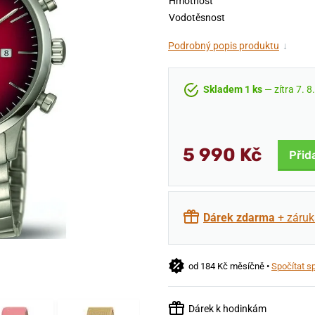
Hmotnost
Vodotěsnost
Podrobný popis produktu
↓
Skladem 1 ks
— zítra 7. 8
5 990 Kč
Přid
Dárek zdarma
+ záruk
od 184 Kč měsíčně •
Spočítat s
Dárek k hodinkám