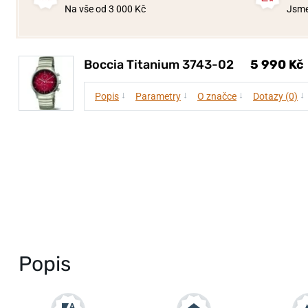
Na vše od 3 000 Kč
Jsme
Boccia Titanium 3743-02
5 990 Kč
↓
↓
↓
↓
Popis
Parametry
O značce
Dotazy (0)
Popis