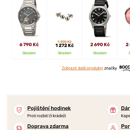
1 590 Kč
6 790 Kč
2 690 Kč
2
1 272 Kč
Skladem
Skladem
Skladem
Zobrazit další produkty
značky
Pojištění hodinek
Dár
Proti rozbití či krádeži
Kape
Doprava zdarma
Por