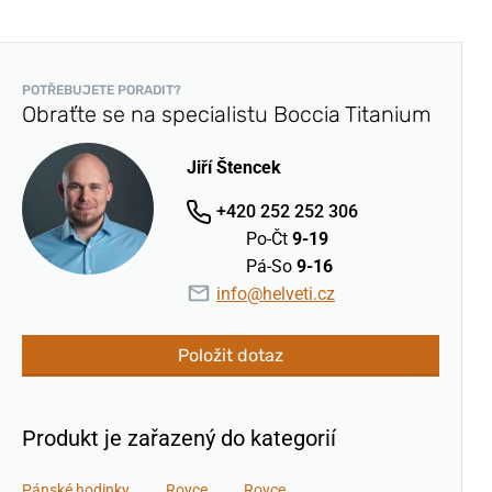
POTŘEBUJETE PORADIT?
Obraťte se na specialistu Boccia Titanium
Jiří Štencek
+420 252 252 306
Po-Čt
9-19
Pá-So
9-16
info@helveti.cz
Položit dotaz
Produkt je zařazený do kategorií
Pánské hodinky
Royce
Royce