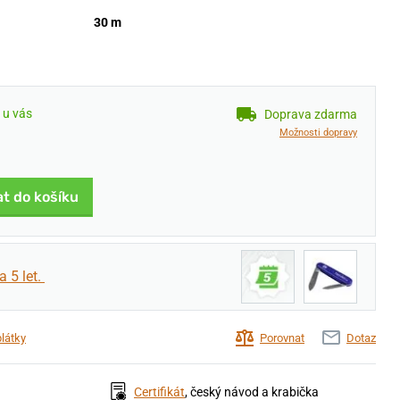
30 m
. u vás
Doprava zdarma
Možnosti dopravy
at do košíku
a 5 let.
plátky
Porovnat
Dotaz
Certifikát
, český návod a krabička