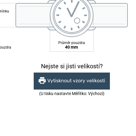
emínku
Průměr pouzdra
40 mm
ouzdra
Nejste si jisti velikostí?
Vytisknout vzory velikostí
(U tisku nastavte Měřítko: Výchozí)