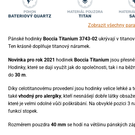
POHON
MATERIÁL POUZDRA
MATERIÁ
BATERIOVÝ QUARTZ
TITAN
SA
Zobrazit všechny par
Pánské hodinky
Boccia Titanium 3743-02
ukrývají v titano
Ten krásně doplňuje titanový náramek.
Novinka pro rok 2021
hodinek
Boccia Titanium
jsou přesně
Hodinky, které se dají využít jak do společnosti, tak i na bě
do
30 m
.
Díky celotitanovému provedení jsou hodinky velice lehké a t
také
vhodný pro alergiky
, kteří nesnášejí dobře látky obsaže
které je velmi odolné vůči poškrábání. Na obvyklé pozici 3 
funkcí stopek.
Rozměrem pouzdra
40
mm
se hodí na většinu pánských záp