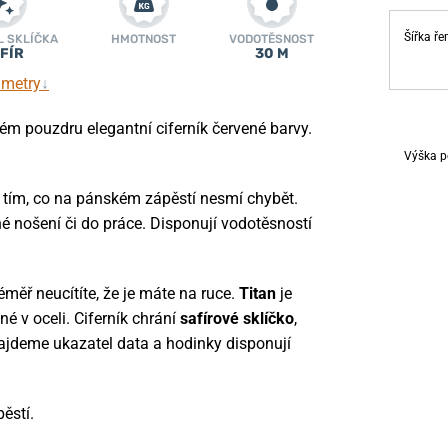
Šířka ř
L SKLÍČKA
HMOTNOST
VODOTĚSNOST
FÍR
30 M
ametry
↓
vém pouzdru elegantní ciferník červené barvy.
Výška p
 tím, co na pánském zápěstí nesmí chybět.
žné nošení či do práce. Disponují vodotěsností
éměř neucítíte, že je máte na ruce.
Titan
je
né v oceli. Ciferník chrání
safírové sklíčko
,
najdeme ukazatel data a hodinky disponují
ěstí.