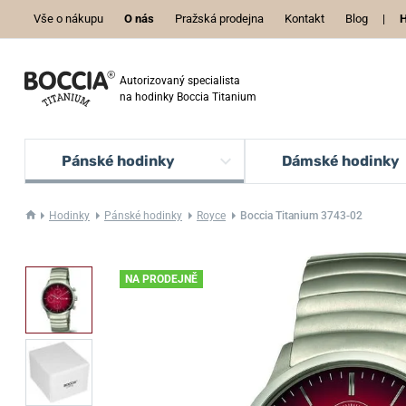
Vše o nákupu
O nás
Pražská prodejna
Kontakt
Blog
|
H
Autorizovaný specialista
na hodinky Boccia Titanium
Pánské hodinky
Dámské hodinky
Hodinky
Pánské hodinky
Royce
Boccia Titanium 3743-02
NA PRODEJNĚ