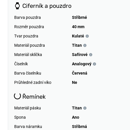
Ciferník a pouzdro
Barva pouzdra
Stříbrné
Rozměr pouzdra
40 mm
Tvar pouzdra
Kulaté
Materiál pouzdra
Titan
Materiál sklíčka
Safírové
Číselník
Analogový
Barva číselníku
Červená
Průhledné zadní víko
Ne
Řemínek
Materiál pásku
Titan
Spona
Ano
Barva náramku
Stříbrná