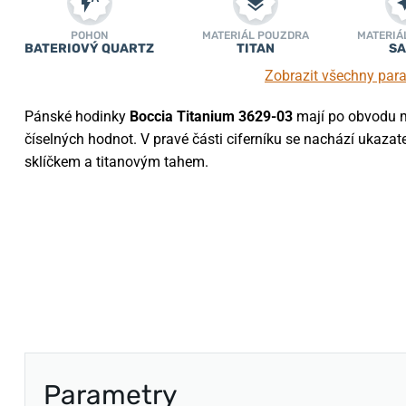
POHON
MATERIÁL POUZDRA
MATERIÁ
BATERIOVÝ QUARTZ
TITAN
SA
Zobrazit všechny par
Pánské hodinky
Boccia Titanium 3629-03
mají po obvodu m
číselných hodnot. V pravé části ciferníku se nachází ukazat
sklíčkem a titanovým tahem.
Parametry