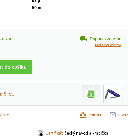
68 g
50 m
. u vás
Doprava zdarma
Možnosti dopravy
at do košíku
a 5 let.
plátky
Porovnat
Dotaz
Certifikát
, český návod a krabička