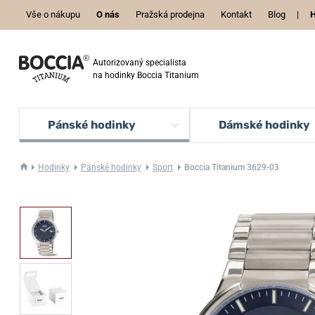
Vše o nákupu
O nás
Pražská prodejna
Kontakt
Blog
|
H
Autorizovaný specialista
na hodinky Boccia Titanium
Pánské hodinky
Dámské hodinky
Hodinky
Pánské hodinky
Sport
Boccia Titanium 3629-03