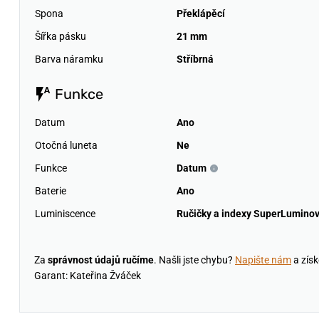
Spona
Překlápěcí
Šířka pásku
21 mm
Barva náramku
Stříbrná
Funkce
Datum
Ano
Otočná luneta
Ne
Funkce
Datum
Baterie
Ano
Luminiscence
Ručičky a indexy SuperLumino
Za
správnost údajů ručíme
. Našli jste chybu?
Napište nám
a získ
Garant: Kateřina Žváček