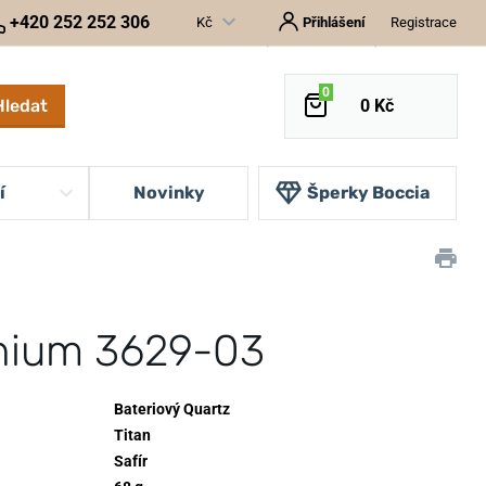
+420 252 252 306
Kč
Přihlášení
Registrace
0
Hledat
0 Kč
í
Novinky
Šperky Boccia
anium 3629-03
Bateriový Quartz
Titan
Safír