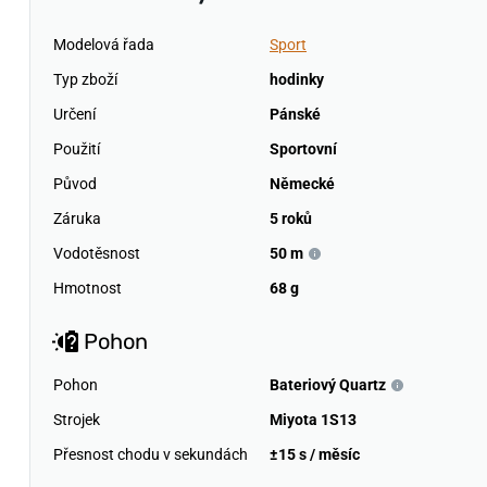
Modelová řada
Sport
Typ zboží
hodinky
Určení
Pánské
Použití
Sportovní
Původ
Německé
Záruka
5 roků
Vodotěsnost
50 m
Hmotnost
68 g
Pohon
Pohon
Bateriový Quartz
Strojek
Miyota 1S13
Přesnost chodu v sekundách
±15 s / měsíc