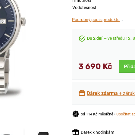
Hmotnost
Vodotěsnost
Podrobný popis produktu
↓
Do 2 dní
— ve středu 12. 8
3 690 Kč
Přid
Dárek zdarma
+ záruk
od 114 Kč měsíčně •
Spočítat s
Dárek k hodinkám