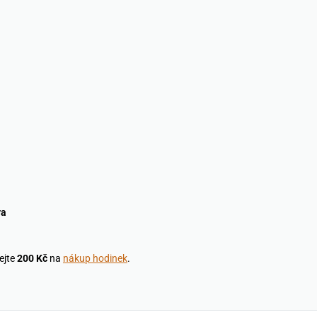
va
ejte
200 Kč
na
nákup hodinek
.