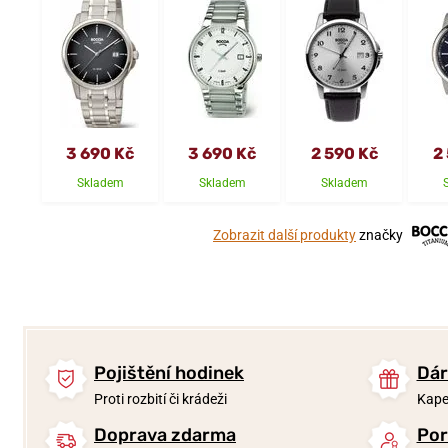
3 690 Kč
3 690 Kč
2 590 Kč
2
Skladem
Skladem
Skladem
Zobrazit další produkty
značky
Pojištění hodinek
Dár
Proti rozbití či krádeži
Kape
Doprava zdarma
Por