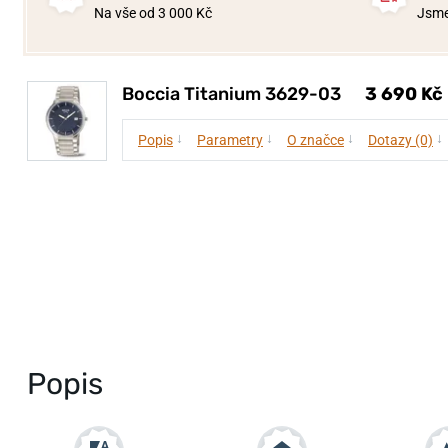
Na vše od 3 000 Kč
Jsme
Boccia Titanium 3629-03
3 690 Kč
↓
↓
↓
↓
Popis
Parametry
O značce
Dotazy (0)
Popis