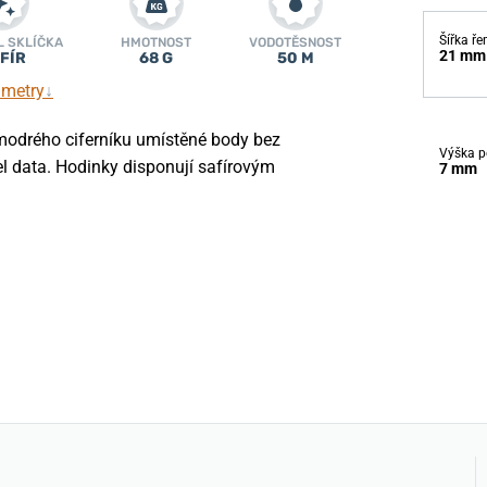
Šířka ř
L SKLÍČKA
HMOTNOST
VODOTĚSNOST
21 mm
FÍR
68 G
50 M
ametry
↓
odrého ciferníku umístěné body bez
Výška p
el data. Hodinky disponují safírovým
7 mm