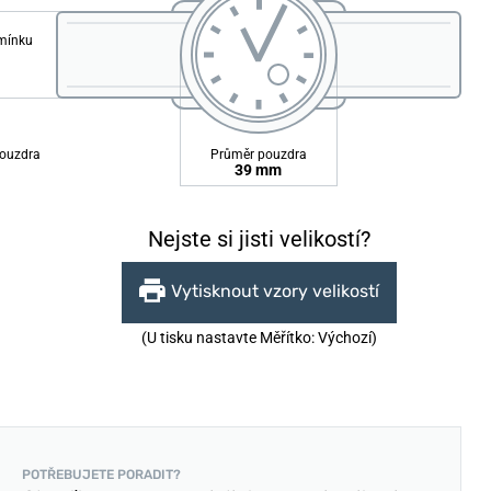
emínku
ouzdra
Průměr pouzdra
39 mm
Nejste si jisti velikostí?
Vytisknout vzory velikostí
(U tisku nastavte Měřítko: Výchozí)
POTŘEBUJETE PORADIT?