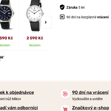
Záruka
5 let
90 dní na bezplatné
vrácení
 590 Kč
2 590 Kč
4 590 Kč
2 390 Kč
Skladem
Skladem
Skladem
Skladem
ek k objednávce
90 dní na vrácení
sní nůž Mikov
Vyzkoušíte a uvidíte
adí vám odborníci
Značkový e-shop