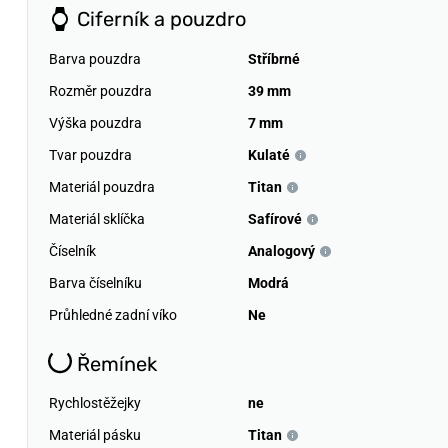
Ciferník a pouzdro
Barva pouzdra
Stříbrné
Rozměr pouzdra
39 mm
Výška pouzdra
7 mm
Tvar pouzdra
Kulaté
Materiál pouzdra
Titan
Materiál sklíčka
Safírové
Číselník
Analogový
Barva číselníku
Modrá
Průhledné zadní víko
Ne
Řemínek
Rychlostěžejky
ne
Materiál pásku
Titan