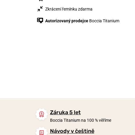
Zkrácení řemínku zdarma
Autorizovaný prodejce
Boccia Titanium
1 790 Kč
3 190 Kč
5 290 Kč
1 432 Kč
Skladem
Skladem
Skladem
Záruka 5 let
Boccia Titanium na 100 % věříme
Návody v češtině