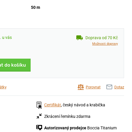
50 m
. u vás
Doprava od 70 Kč
Možnosti dopravy
at do košíku
átky
Porovnat
Dotaz
Certifikát
, český návod a krabička
Zkrácení řemínku zdarma
Autorizovaný prodejce
Boccia Titanium