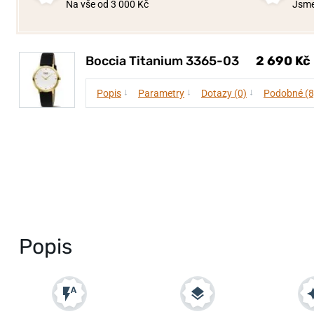
Na vše od 3 000 Kč
Jsme
Boccia Titanium 3365-03
2 690 Kč
↓
↓
↓
Popis
Parametry
Dotazy (0)
Podobné (8
Popis