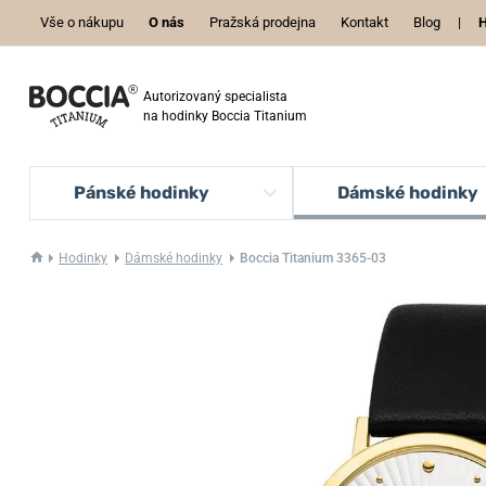
Vše o nákupu
O nás
Pražská prodejna
Kontakt
Blog
|
H
Autorizovaný specialista
na hodinky Boccia Titanium
Pánské hodinky
Dámské hodinky
Hodinky
Dámské hodinky
Boccia Titanium 3365-03