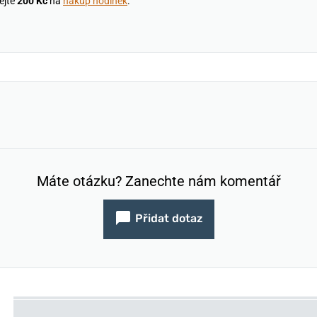
ejte
200 Kč
na
nákup hodinek
.
Máte otázku? Zanechte nám komentář
Přidat dotaz