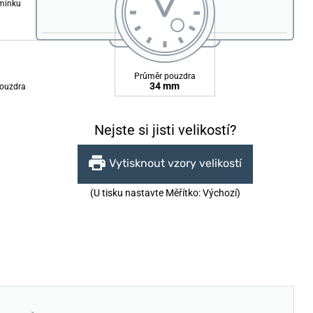
emínku
Průměr pouzdra
34 mm
ouzdra
Nejste si jisti velikostí?
Vytisknout vzory velikostí
(U tisku nastavte Měřítko: Výchozí)