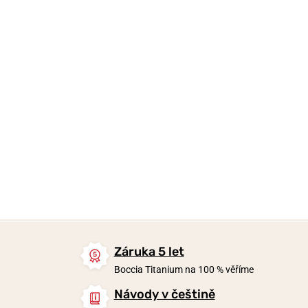
2 690 Kč
3 190 Kč
4 290 Kč
Skladem
Skladem
Skladem
Záruka 5 let
Boccia Titanium na 100 % věříme
Návody v češtině