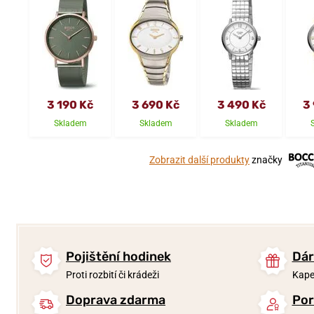
3 190 Kč
3 690 Kč
3 490 Kč
3
Skladem
Skladem
Skladem
Zobrazit další produkty
značky
Pojištění hodinek
Dár
Proti rozbití či krádeži
Kape
Doprava zdarma
Por