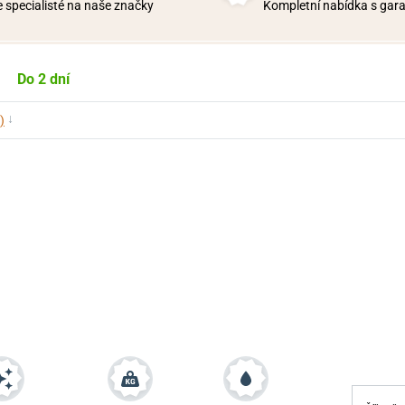
 specialisté na naše značky
Kompletní nabídka s garan
Do 2 dní
↓
)