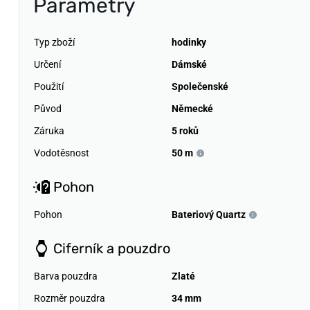
Parametry
Typ zboží
hodinky
Určení
Dámské
Použití
Společenské
Původ
Německé
Záruka
5 roků
Vodotěsnost
50 m
Pohon
Pohon
Bateriový Quartz
Ciferník a pouzdro
Barva pouzdra
Zlaté
Rozměr pouzdra
34 mm