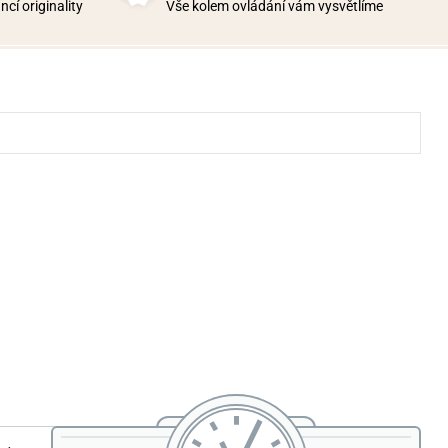
cí originality
Vše kolem ovládání vám vysvětlíme