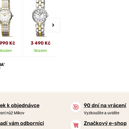
 990 Kč
3 490 Kč
4 590 Kč
2 990 Kč
Skladem
Skladem
Skladem
Skladem
ek k objednávce
90 dní na vrácení
sní nůž Mikov
Vyzkoušíte a uvidíte
adí vám odborníci
Značkový e-shop