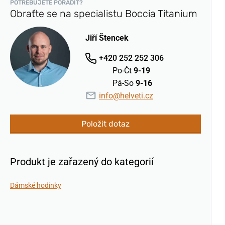
POTŘEBUJETE PORADIT?
Obraťte se na specialistu Boccia Titanium
Jiří Štencek
+420 252 252 306
Po-Čt
9-19
Pá-So
9-16
info@helveti.cz
Položit dotaz
Produkt je zařazený do kategorií
Dámské hodinky