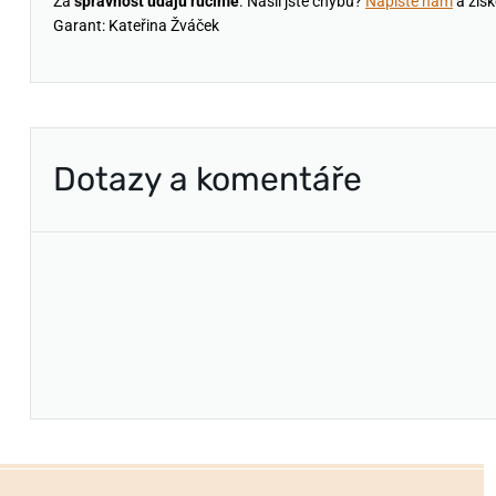
Za
správnost údajů ručíme
. Našli jste chybu?
Napište nám
a získ
Garant: Kateřina Žváček
Dotazy a komentáře