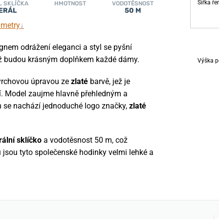
Šířka ř
L SKLÍČKA
HMOTNOST
VODOTĚSNOST
ERÁL
50 M
ametry
↓
gnem odrážení eleganci a styl se pyšní
ž budou krásným doplňkem každé dámy.
Výška p
vrchovou úpravou ze
zlaté
barvě, jež je
. Model zaujme hlavně přehledným a
 se nachází jednoduché logo značky,
zlaté
ální sklíčko
a vodotěsnost 50 m, což
nu jsou tyto společenské hodinky velmi lehké a