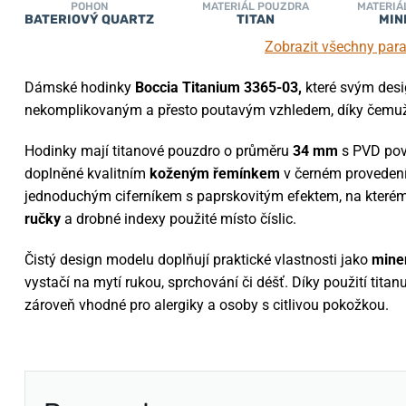
POHON
MATERIÁL POUZDRA
MATERIÁ
BATERIOVÝ QUARTZ
TITAN
MIN
Zobrazit všechny par
Dámské hodinky
Boccia Titanium 3365-03,
které svým desi
nekomplikovaným a přesto poutavým vzhledem, díky čemu
Hodinky mají titanové pouzdro o průměru
34 mm
s PVD
po
doplněné kvalitním
koženým řemínkem
v černém provedení
jednoduchým ciferníkem s paprskovitým efektem, na kterém
ručky
a drobné indexy použité místo číslic.
Čistý design modelu doplňují praktické vlastnosti jako
miner
vystačí na mytí rukou, sprchování či déšť. Díky použití tita
zároveň vhodné pro alergiky a osoby s citlivou pokožkou.