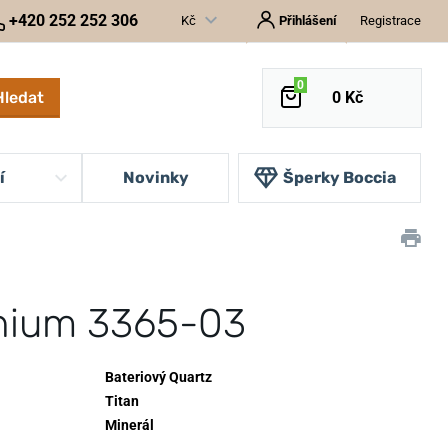
+420 252 252 306
Kč
Přihlášení
Registrace
0
Hledat
0 Kč
í
Novinky
Šperky Boccia
anium 3365-03
Bateriový Quartz
Titan
Minerál