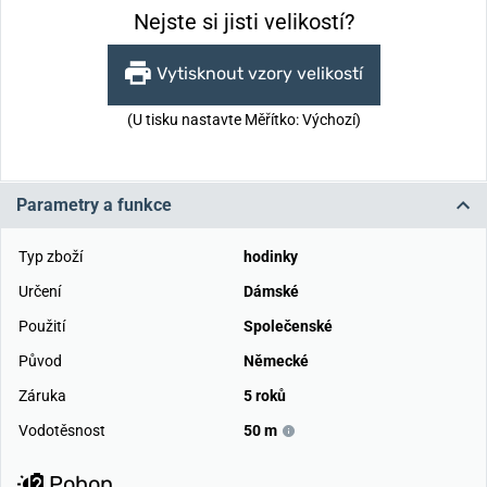
Nejste si jisti velikostí?
Vytisknout vzory velikostí
(U tisku nastavte Měřítko: Výchozí)
Parametry a funkce
Typ zboží
hodinky
Určení
Dámské
Použití
Společenské
Původ
Německé
Záruka
5 roků
Vodotěsnost
50 m
Pohon