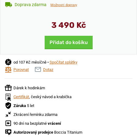
Doprava zdarma
Možnosti dopravy
3 490 Kč
Přidat do košíku
od 107 Kč měsíčně •
Spočítat splátky
Porovnat
Dotaz
Dárek k hodinkám
Certifikát
, český návod a krabička
Záruka
5 let
Zkrácení řemínku zdarma
90 dní na bezplatné
vrácení
Autorizovaný prodejce
Boccia Titanium