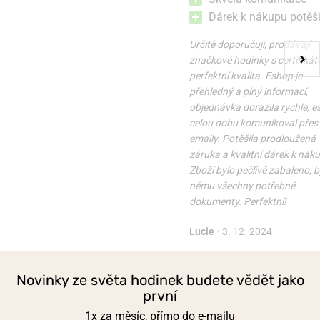
v pondělí 10. 8. u vás
v pondělí 10. 8. u vás
Skladem
Skladem
Dárek k nákupu potěši
4 990 Kč
5 290 Kč
Určitě doporučuji, prodávají
značkové hodinky s certifikát
perfektní kvalita. Eshop je
přehledný a plný informací,
objednávka dorazila rychle, 
celou dobu komunikoval přes
emaily. Potěšila prodloužená
záruka a kvalitní dárek k nák
Zboží bylo pečlivě zabaleno, b
němu všechny potřebné
dokumenty. Perfektní!
Lucie
•
3. 12. 2024
Novinky ze světa hodinek budete vědět jako
první
1x za měsíc, přímo do e-mailu