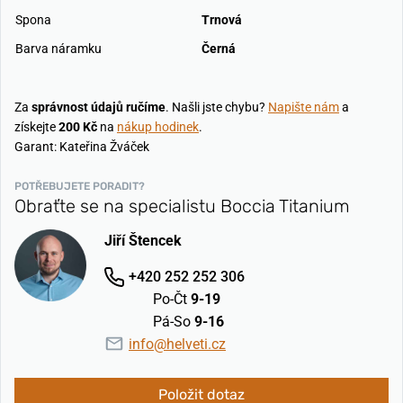
Spona
Trnová
Barva náramku
Černá
Za
správnost údajů ručíme
. Našli jste chybu?
Napište nám
a
získejte
200 Kč
na
nákup hodinek
.
Garant: Kateřina Žváček
POTŘEBUJETE PORADIT?
Obraťte se na specialistu Boccia Titanium
Jiří Štencek
+420 252 252 306
Po-Čt
9-19
Pá-So
9-16
info@helveti.cz
Položit dotaz