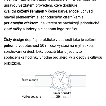
úpravou ve zlatém provedení
,
které doplňuje
kvalitní
kožený řemínek
v černé barvě. Model uchvátí
hlavně přehledným a jednoduchým ciferníkem s
perleťovým efektem,
na kterém se nacházejí jednoduché
zlaté ručky a indexy a elegantní logo značky.
Čistý design doplňují praktické vlastnosti jako je
solární
pohon
a vodotěsnost 50 m, což vystačí na mytí rukou,
sprchování či déšť. Díky použití titanu jsou tyto
společenské hodinky vhodné pro alergiky a osoby s citlivou
pokožkou.
Šířka řemínku
Průměr pouzdra
30 mm
Výška pouzdra