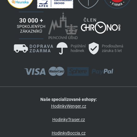
Pojištění
Prodloužená
hodinek
záruka 5 let
Naše specializované eshopy:
HodinkyWenger.cz
HodinkyTraser.cz
HodinkyBoccia.cz