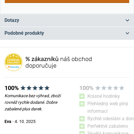
Dotazy
Podobné produkty
Máte otázku? Zanechte nám komentář
NEJPRODÁVANĚJŠÍ
NEJPRODÁVANĚJŠÍ
NA PRODEJNĚ
NA PRODEJNĚ
Přidat dotaz
% zákazníků
náš obchod
doporučuje
100%
100%
Komunikace bez výhrad, zboží
Krásné hodinky
rovněž rychle dodané. Dobre
Přehledný web plný
zabalené plus darek.
informací
Boccia Titanium Solar 3332-
Boccia Titanium Solar 3332-
Rychlé odeslání a dor
Eva
•
4. 10. 2025
01
02
Perfektně zabaleno
Skvělá komunikace