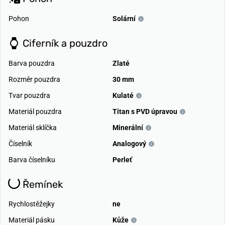
Pohon
Solární
Ciferník a pouzdro
Barva pouzdra
Zlaté
Rozměr pouzdra
30 mm
Tvar pouzdra
Kulaté
Materiál pouzdra
Titan s PVD úpravou
Materiál sklíčka
Minerální
Číselník
Analogový
Barva číselníku
Perleť
Řemínek
Rychlostěžejky
ne
Materiál pásku
Kůže