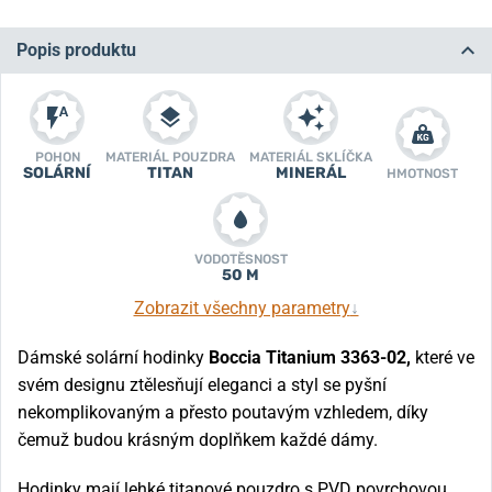
Popis produktu
POHON
MATERIÁL POUZDRA
MATERIÁL SKLÍČKA
SOLÁRNÍ
TITAN
MINERÁL
HMOTNOST
VODOTĚSNOST
50 M
Zobrazit všechny parametry
↓
Dámské solární hodinky
Boccia Titanium 3363-02,
které ve
svém designu ztělesňují eleganci a styl se pyšní
nekomplikovaným a přesto poutavým vzhledem, díky
čemuž budou krásným doplňkem každé dámy.
Hodinky mají lehké titanové pouzdro s PVD povrchovou