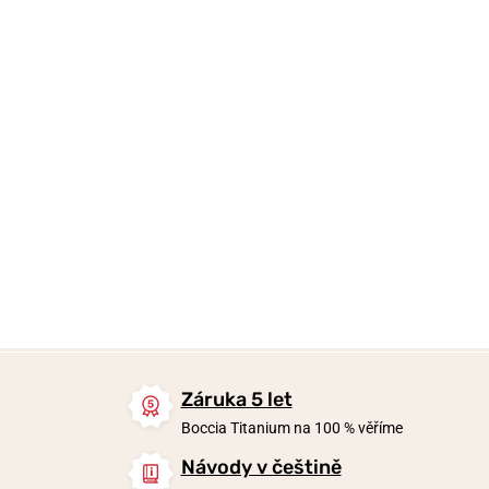
2 690 Kč
3 190 Kč
4 290 Kč
Skladem
Skladem
Skladem
Záruka 5 let
Boccia Titanium na 100 % věříme
Návody v češtině