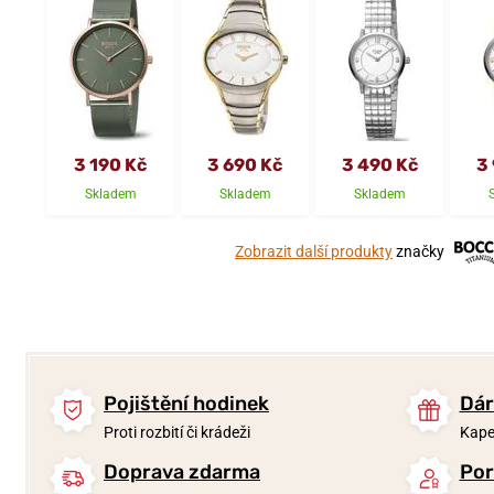
3 190 Kč
3 690 Kč
3 490 Kč
3
Skladem
Skladem
Skladem
Zobrazit další produkty
značky
Pojištění hodinek
Dár
Proti rozbití či krádeži
Kape
Doprava zdarma
Por