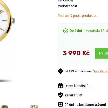
Hmotnost
Vodotěsnost
Podrobný popis produktu
↓
Do 2 dní
— ve středu 12. 8
3 990 Kč
Přid
od 123 Kč měsíčně •
Spočítat s
Dárek k hodinkám
Záruka
5 let
90 dní na bezplatné
vrácení