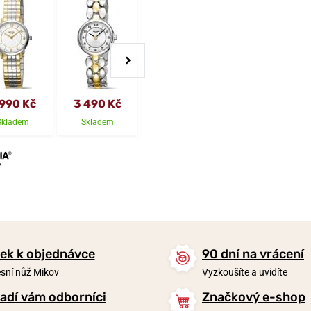
 990 Kč
3 490 Kč
4 590 Kč
2 990 Kč
Skladem
Skladem
Skladem
Skladem
ek k objednávce
90 dní na vrácení
sní nůž Mikov
Vyzkoušíte a uvidíte
adí vám odborníci
Značkový e-shop