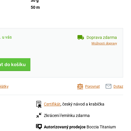
30 g
50 m
. u vás
Doprava zdarma
Možnosti dopravy
at do košíku
plátky
Porovnat
Dotaz
Certifikát
, český návod a krabička
Zkrácení řemínku zdarma
Autorizovaný prodejce
Boccia Titanium