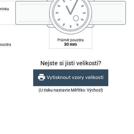
emínku
Průměr pouzdra
30 mm
ouzdra
Nejste si jisti velikostí?
Vytisknout vzory velikostí
(U tisku nastavte Měřítko: Výchozí)