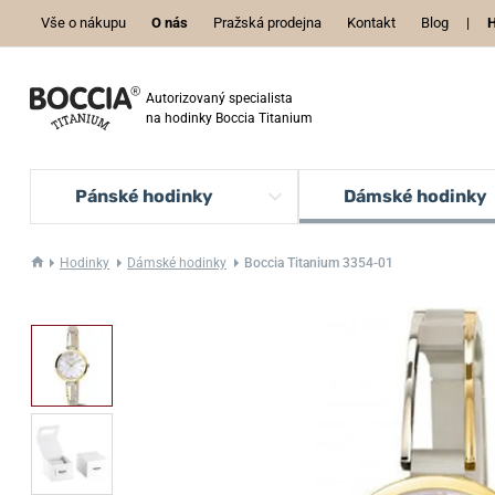
Vše o nákupu
O nás
Pražská prodejna
Kontakt
Blog
|
H
Autorizovaný specialista
na hodinky Boccia Titanium
Pánské hodinky
Dámské hodinky
Hodinky
Dámské hodinky
Boccia Titanium 3354-01