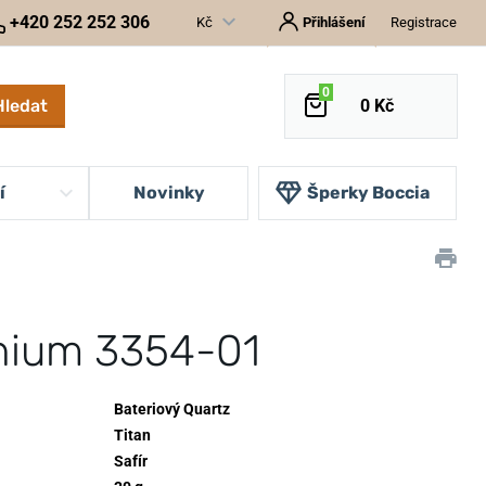
+420 252 252 306
Kč
Přihlášení
Registrace
0
Hledat
0 Kč
í
Novinky
Šperky Boccia
anium 3354-01
Bateriový Quartz
Titan
Safír