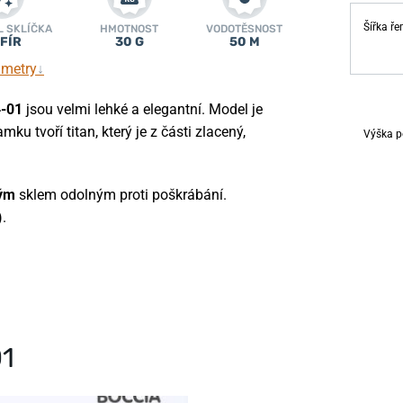
Šířka ř
L SKLÍČKA
HMOTNOST
VODOTĚSNOST
FÍR
30 G
50 M
ametry
↓
4-01
jsou velmi lehké a elegantní. Model je
ku tvoří titan, který je z části zlacený,
Výška p
vým
sklem odolným proti poškrábání.
.
01