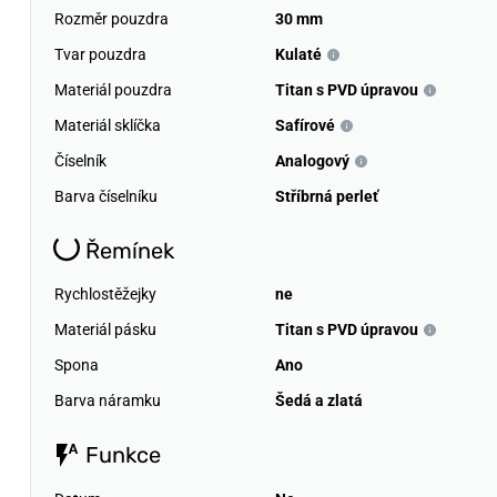
Rozměr pouzdra
30 mm
Tvar pouzdra
Kulaté
Materiál pouzdra
Titan s PVD úpravou
Materiál sklíčka
Safírové
Číselník
Analogový
Barva číselníku
Stříbrná perleť
Řemínek
Rychlostěžejky
ne
Materiál pásku
Titan s PVD úpravou
Spona
Ano
Barva náramku
Šedá a zlatá
Funkce