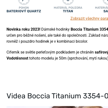
POHON
MATERIÁL POUZDRA
MATERIÁ
BATERIOVÝ QUARTZ
TITAN
SA
Zobrazit všechny par
Novinka roku 2023!
Dámské hodinky
Boccia Titanium 335
určen pro běžné nošení, ale také do společnosti. Základ náram
rovněž i pouzdro hodinek je v kombinaci bicolor.
Ciferník se světle perleťovým podkladem je chráněn
safíro
Vodotěsnost
tohoto modelu je 50m (sprchování, mytí rukou)
Videa Boccia Titanium 3354-