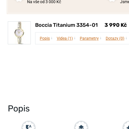
Na vše od 3 000 Kč
Jsme
Boccia Titanium 3354-01
3 990 Kč
↓
↓
↓
↓
Popis
Videa (1)
Parametry
Dotazy (0)
Popis