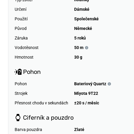
Určení
Dámské
Použití
Společenské
Původ
Německé
Záruka
5 roků
Vodotěsnost
50 m
Hmotnost
30 g
Pohon
Pohon
Bateriový Quartz
Strojek
Miyota 9T22
Přesnost chodu v sekundách
±20 s / měsíc
Ciferník a pouzdro
Barva pouzdra
Zlaté