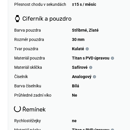
Přesnost chodu v sekundách
±15 s / měsíc
Ciferník a pouzdro
Barva pouzdra
Stříbrné
,
Zlaté
Rozměr pouzdra
30 mm
Tvar pouzdra
Kulaté
Materiál pouzdra
Titan s PVD úpravou
Materiál sklíčka
Safírové
Číselník
Analogový
Barva číselníku
Bílá
Průhledné zadní víko
Ne
Řemínek
Rychlostěžejky
ne