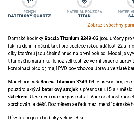
POHON
MATERIÁL POUZDRA
MATERIÁ
BATERIOVÝ QUARTZ
TITAN
SA
Zobrazit všechny par
Dámské hodinky
Boccia Titanium 3349-03
jsou určeny pro 
jak na denní nošení, tak i pro společenskou událost. Zau
díky kterému jsou čitelné hned na první pohled. Model je v
titanového náramku, jehož velikost lze velmi snadno upravi
kombinaci bicolor, mají PVD povrchovou úpravu ve zlaté ba
Model hodinek
Boccia Titanium 3349-03
je přesně tím, co
pouzdro ukrývá
bateriový strojek
s přesností ±15 s / měsíc. 
sklíčkem
, které není možné poškrábat. Voděodolnost model
sprchování a déšť. Rozměrem se řadí mezi menší dámské h
Díky titanu jsou hodinky velice lehké.