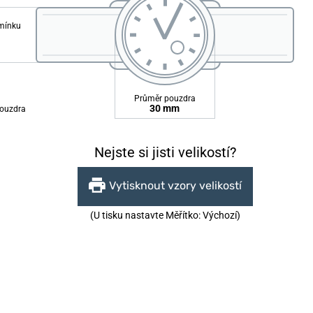
emínku
Průměr pouzdra
30 mm
ouzdra
Nejste si jisti velikostí?
Vytisknout vzory velikostí
(U tisku nastavte Měřítko: Výchozí)