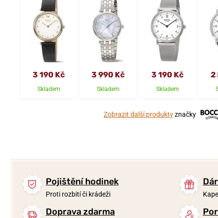
3 190 Kč
3 990 Kč
3 190 Kč
2
Skladem
Skladem
Skladem
Zobrazit další produkty
značky
Pojištění hodinek
Dár
Proti rozbití či krádeži
Kape
Doprava zdarma
Por