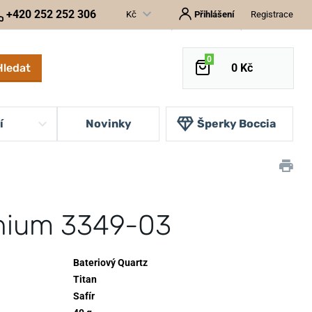
+420 252 252 306
Kč
Přihlášení
Registrace
0
Hledat
0 Kč
í
Novinky
Šperky Boccia
anium 3349-03
Bateriový Quartz
Titan
Safír