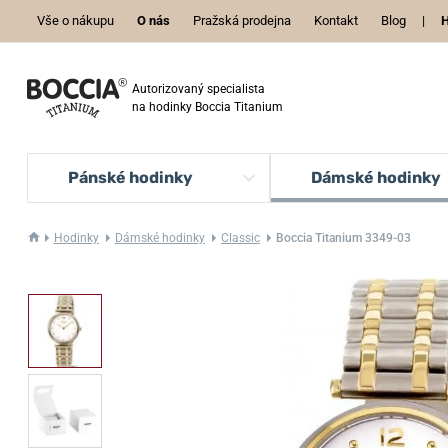
Vše o nákupu
O nás
Pražská prodejna
Kontakt
Blog
|
H
Autorizovaný specialista
na hodinky Boccia Titanium
Pánské hodinky
Dámské hodinky
Hodinky
Dámské hodinky
Classic
Boccia Titanium 3349-03