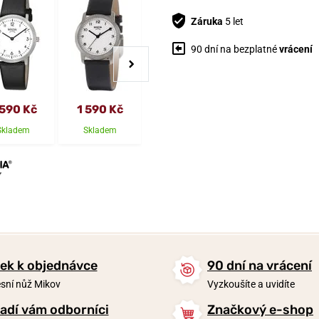
Záruka
5 let
90 dní na bezplatné
vrácení
3 490 Kč
 590 Kč
1 590 Kč
3 190 Kč
2 792 Kč
Skladem
Skladem
Skladem
Skladem
ek k objednávce
90 dní na vrácení
sní nůž Mikov
Vyzkoušíte a uvidíte
adí vám odborníci
Značkový e-shop