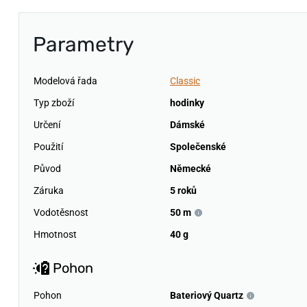
Parametry
Modelová řada
Classic
Typ zboží
hodinky
Určení
Dámské
Použití
Společenské
Původ
Německé
Záruka
5 roků
Vodotěsnost
50 m
Hmotnost
40 g
Pohon
Pohon
Bateriový Quartz