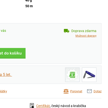
40 g
50 m
u vás
Doprava zdarma
Možnosti dopravy
at do košíku
a 5 let.
plátky
Porovnat
Dotaz
Certifikát
, český návod a krabička