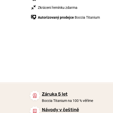
Zkrácení řemínku zdarma
Autorizovaný prodejce
Boccia Titanium
3 690 Kč
2 590 Kč
2 590 Kč
Skladem
Skladem
Skladem
Záruka 5 let
Boccia Titanium na 100 % věříme
Návody v češtině