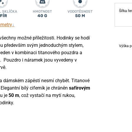
Šířka ř
L SKLÍČKA
HMOTNOST
VODOTĚSNOST
FÍR
40 G
50 M
ametry
↓
všechny možné příležitosti. Hodinky se hodí
jmou především svým jednoduchým stylem,
Výška p
yveden v kombinaci titanového pouzdra a
t. Pouzdro i náramek jsou vyvedeny v
rvě.
 na dámském zápěstí nesmí chybět. Titanové
Elegantní bílý ciferník je chráněn
safírovým
u je
50 m
, což vystačí na mytí rukou,
odinky.