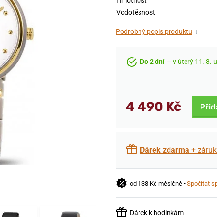
Hmotnost
Vodotěsnost
Podrobný popis produktu
↓
Do 2 dní
— v úterý 11. 8. 
4 490 Kč
Přid
Dárek zdarma
+ záruk
od 138 Kč měsíčně •
Spočítat s
Dárek k hodinkám