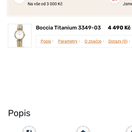
Na vše od 3 000 Kč
Jsme
Boccia Titanium 3349-03
4 490 Kč
↓
↓
↓
↓
Popis
Parametry
O značce
Dotazy (0)
Popis