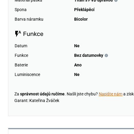
Materiál pásku
Titan s PVD úpravou
Spona
Překlápěcí
Barva náramku
Bicolor
Funkce
Datum
Ne
Funkce
Bez datumovky
Baterie
Ano
Luminiscence
Ne
Za
správnost údajů ručíme
. Našli jste chybu?
Napište nám
a získ
Garant: Kateřina Žváček