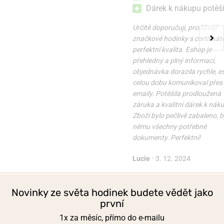
3 190 Kč
3 690 Kč
Dárek k nákupu potěši
Určitě doporučuji, prodávají
značkové hodinky s certifikát
perfektní kvalita. Eshop je
přehledný a plný informací,
objednávka dorazila rychle, 
celou dobu komunikoval přes
emaily. Potěšila prodloužená
záruka a kvalitní dárek k nák
Zboží bylo pečlivě zabaleno, b
němu všechny potřebné
dokumenty. Perfektní!
Lucie
•
3. 12. 2024
Novinky ze světa hodinek budete vědět jako
první
1x za měsíc, přímo do e-mailu