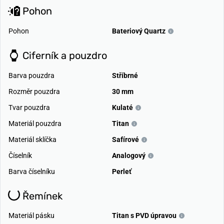
Pohon
Pohon
Bateriový Quartz
Ciferník a pouzdro
Barva pouzdra
Stříbrné
Rozměr pouzdra
30 mm
Tvar pouzdra
Kulaté
Materiál pouzdra
Titan
Materiál sklíčka
Safírové
Číselník
Analogový
Barva číselníku
Perleť
Řemínek
Materiál pásku
Titan s PVD úpravou