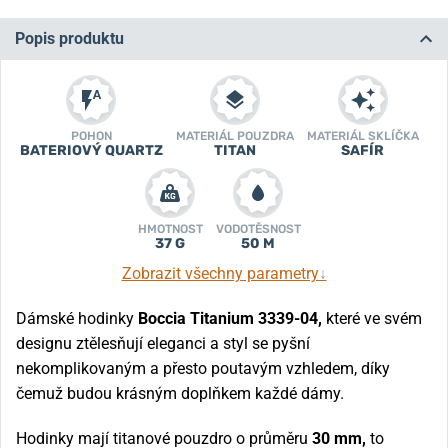
Popis produktu
POHON
MATERIÁL POUZDRA
MATERIÁL SKLÍČKA
BATERIOVÝ QUARTZ
TITAN
SAFÍR
HMOTNOST
VODOTĚSNOST
37 G
50 M
Zobrazit všechny parametry
↓
Dámské hodinky
Boccia Titanium 3339-04,
které ve svém
designu ztělesňují eleganci a styl se pyšní
nekomplikovaným a přesto poutavým vzhledem, díky
čemuž budou krásným doplňkem každé dámy.
Hodinky mají titanové pouzdro o průměru
30 mm,
to