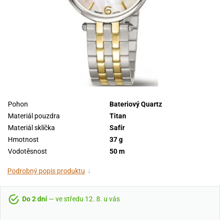
Pohon
Bateriový Quartz
Materiál pouzdra
Titan
Materiál sklíčka
Safír
Hmotnost
37 g
Vodotěsnost
50 m
Podrobný popis produktu
↓
Do 2 dní
— ve středu 12. 8. u vás