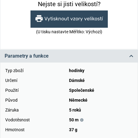
Nejste si jisti velikostí?
Vytisknout vzory velikostí
(U tisku nastavte Měřítko: Výchozí)
Parametry a funkce
Typ zboží
hodinky
Určení
Dámské
Použití
Společenské
Původ
Německé
Záruka
5 roků
Vodotěsnost
50 m
Hmotnost
37 g