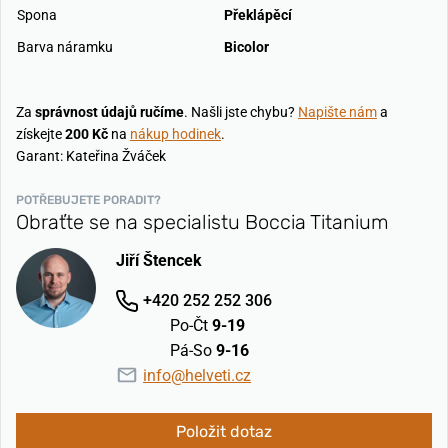
Spona
Překlápěcí
Barva náramku
Bicolor
Za
správnost údajů ručíme
. Našli jste chybu?
Napište nám
a
získejte
200 Kč
na
nákup hodinek
.
Garant: Kateřina Žváček
POTŘEBUJETE PORADIT?
Obraťte se na specialistu Boccia Titanium
Jiří Štencek
+420 252 252 306
Po-Čt
9-19
Pá-So
9-16
info@helveti.cz
Položit dotaz