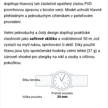
doplňuje titanový tah částečně opatřený zlatou PVD
povrchovou úpravou v bicolor verzi. Model uchvátí hlavně
přehledným a jednoduchým ciferníkem v perleťovém
provedení.
Velmi jednoduchý a čistý design doplňují praktické
vlastnosti jako
safírové sklíčko
a vodotěsnost 50 m, což
vystačí na mytí rukou, sprchování či déšť. Díky použití
titanu jsou tyto společenské hodinky velmi lehké (37 g) a
zároveň vhodné pro alergiky na nikl a osoby s citlivou
pokožkou.
Šířka řemínku
Průměr pouzdra
30 mm
Výška pouzdra