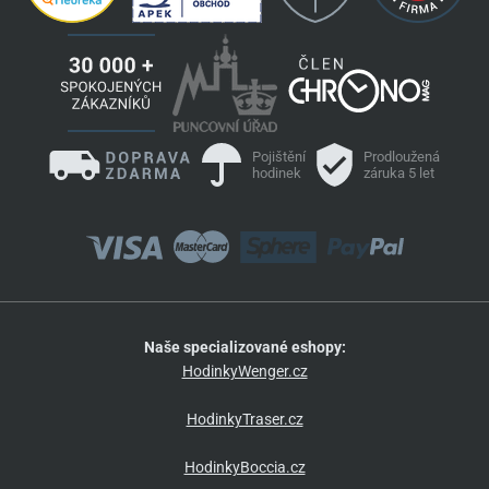
Pojištění
Prodloužená
hodinek
záruka 5 let
Naše specializované eshopy:
HodinkyWenger.cz
HodinkyTraser.cz
HodinkyBoccia.cz