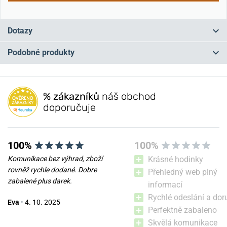
Dotazy
Podobné produkty
Máte otázku? Zanechte nám komentář
NEJPRODÁVANĚJŠÍ
NEJPRODÁVANĚJŠÍ
NA PRODEJNĚ
NA PRODEJNĚ
Přidat dotaz
% zákazníků
náš obchod
doporučuje
100%
100%
Komunikace bez výhrad, zboží
Krásné hodinky
rovněž rychle dodané. Dobre
Přehledný web plný
zabalené plus darek.
informací
Boccia Titanium 3273-08
Boccia Titanium 3165-11
Rychlé odeslání a dor
Eva
•
4. 10. 2025
Perfektně zabaleno
v pondělí 10. 8. u vás
v pondělí 10. 8. u vás
Skladem
Skladem
Skvělá komunikace